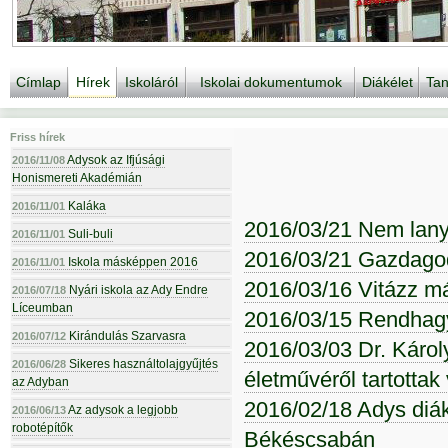
Címlap
Hírek
Iskoláról
Iskolai dokumentumok
Diákélet
Tan
Friss hírek
Adysok az Ifjúsági
2016/11/08
Honismereti Akadémián
Kaláka
2016/11/01
2016/03/21 Nem lany
Suli-buli
2016/11/01
2016/03/21 Gazdago
Iskola másképpen 2016
2016/11/01
2016/03/16 Vitázz má
Nyári iskola az Ady Endre
2016/07/18
Líceumban
2016/03/15 Rendhagy
Kirándulás Szarvasra
2016/07/12
2016/03/03 Dr. Károl
Sikeres használtolajgyűjtés
2016/06/28
életművéről tartottak
az Adyban
2016/02/18 Adys diá
Az adysok a legjobb
2016/06/13
robotépítők
Békéscsabán