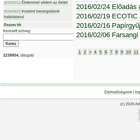
Életemmel védem az életet
2016/05/12
2016/02/24 Előadás 
Irodalmi barangolások
2016/05/23
2016/02/19 ECOTIC
határtalanul
2016/02/16 Papírgyű
Összes hír
Keresett szöveg
2016/02/06 Farsangi
1
2
4
5
6
7
8
9
10
11
3
2238954.
látogató
Elérhetőségeink
|
Im
(c) 2026 A