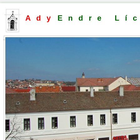
Ady
Endre Lí