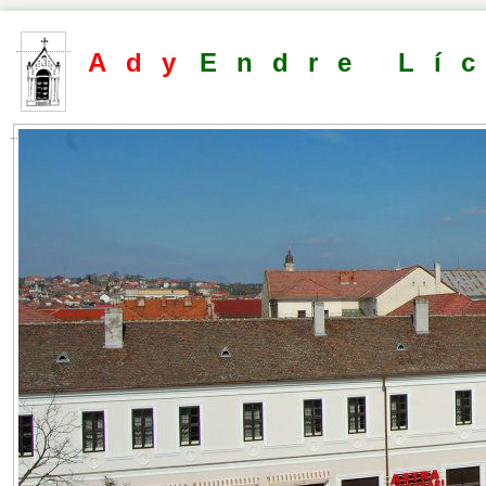
Ady
Endre Lí