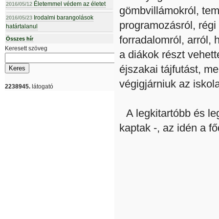
Életemmel védem az életet
2016/05/12
gömbvillámokról, tem
Irodalmi barangolások
2016/05/23
programozásról, régi 
határtalanul
forradalomról, arról,
Összes hír
Keresett szöveg
a diákok részt vehette
éjszakai tájfutást, m
végigjárniuk az iskola
2238945.
látogató
A legkitartóbb és l
kaptak -, az idén a f