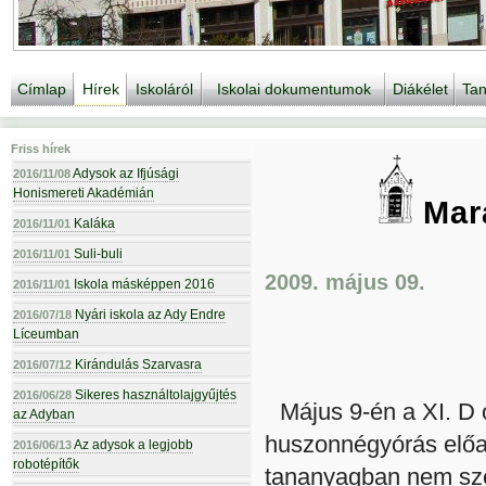
Címlap
Hírek
Iskoláról
Iskolai dokumentumok
Diákélet
Tan
Friss hírek
Adysok az Ifjúsági
2016/11/08
Honismereti Akadémián
Mara
Kaláka
2016/11/01
Suli-buli
2016/11/01
2009. május 09.
Iskola másképpen 2016
2016/11/01
Nyári iskola az Ady Endre
2016/07/18
Líceumban
Kirándulás Szarvasra
2016/07/12
Sikeres használtolajgyűjtés
2016/06/28
Május 9-én a XI. D 
az Adyban
huszonnégyórás előa
Az adysok a legjobb
2016/06/13
robotépítők
tananyagban nem szer