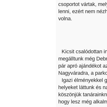
csoportot vártak, me
lenni, ezért nem néz
volna.
Kicsit csalódottan i
megálltunk még Debrec
pár apró ajándékot a
Nagyváradra, a parko
Igazi élményekkel g
helyeket láttunk és n
köszönjük tanáraink
hogy lesz még alkal