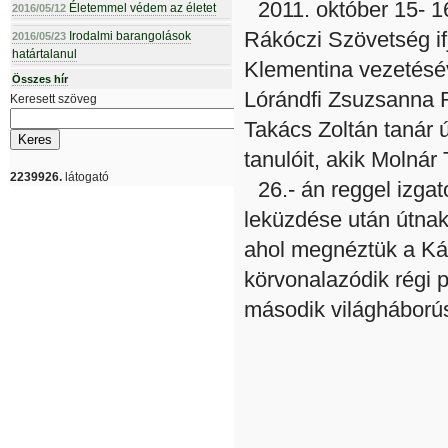
2011. október 15- 
Életemmel védem az életet
2016/05/12
Rákóczi Szövetség if
Irodalmi barangolások
2016/05/23
határtalanul
Klementina vezetésév
Összes hír
Lórándfi Zsuzsanna R
Keresett szöveg
Takács Zoltán tanár ú
tanulóit, akik Molnár
2239926.
látogató
26.- án reggel izga
leküzdése után útnak
ahol megnéztük a Káro
körvonalazódik régi p
második világhábor