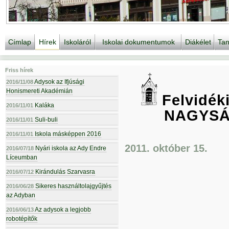
Címlap
Hírek
Iskoláról
Iskolai dokumentumok
Diákélet
Tan
Friss hírek
Adysok az Ifjúsági
2016/11/08
Honismereti Akadémián
Felvidék
Kaláka
2016/11/01
NAGYSÁ
Suli-buli
2016/11/01
Iskola másképpen 2016
2016/11/01
2011. október 15.
Nyári iskola az Ady Endre
2016/07/18
Líceumban
Kirándulás Szarvasra
2016/07/12
Sikeres használtolajgyűjtés
2016/06/28
az Adyban
Az adysok a legjobb
2016/06/13
robotépítők