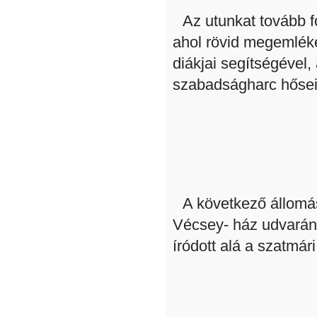
Az utunkat tovább f
ahol rövid megemléke
diákjai segítségével,
szabadságharc hősei
A következő állomá
Vécsey- ház udvarán e
íródott alá a szatmár