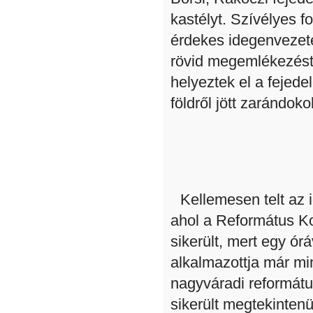
kastélyt. Szívélyes f
érdekes idegenvezetés
rövid megemlékezést 
helyeztek el a fejed
földről jött zarándokok
Kellemesen telt az 
ahol a Református K
sikerült, mert egy ór
alkalmazottja már mi
nagyváradi református
sikerült megtekinten