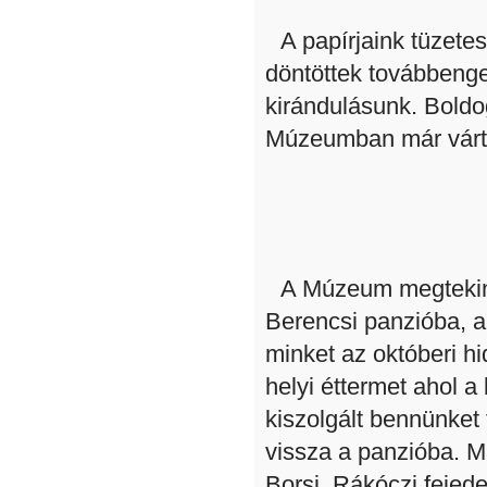
A papírjaink tüzete
döntöttek továbbeng
kirándulásunk. Boldo
Múzeumban már várt
A Múzeum megtekinté
Berencsi panzióba, a
minket az októberi h
helyi éttermet ahol 
kiszolgált bennünket f
vissza a panzióba. Má
Borsi, Rákóczi fejed