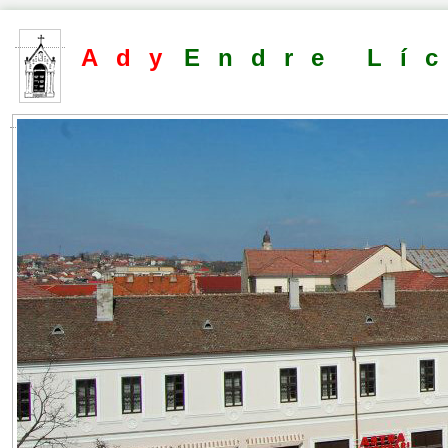
Ady
Endre Lí