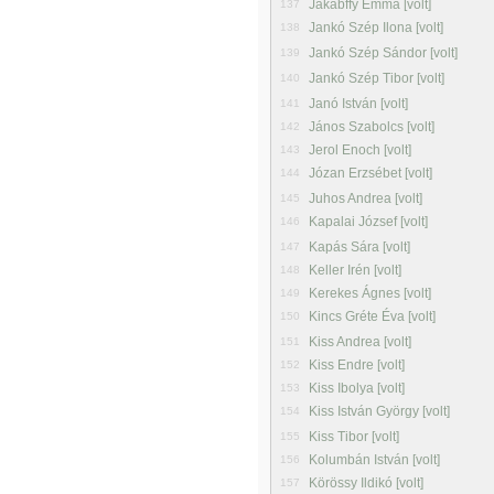
Jakabffy Emma [volt]
137
Jankó Szép Ilona [volt]
138
Jankó Szép Sándor [volt]
139
Jankó Szép Tibor [volt]
140
Janó István [volt]
141
János Szabolcs [volt]
142
Jerol Enoch [volt]
143
Józan Erzsébet [volt]
144
Juhos Andrea [volt]
145
Kapalai József [volt]
146
Kapás Sára [volt]
147
Keller Irén [volt]
148
Kerekes Ágnes [volt]
149
Kincs Gréte Éva [volt]
150
Kiss Andrea [volt]
151
Kiss Endre [volt]
152
Kiss Ibolya [volt]
153
Kiss István György [volt]
154
Kiss Tibor [volt]
155
Kolumbán István [volt]
156
Körössy Ildikó [volt]
157