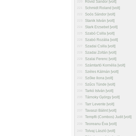
Rövid Sándor [volt]
220
Schmidt Roland [volt]
221
Soós Sándor [volt]
222
Stanik István [volt]
223
Stark Erzsebet [volt]
224
Szabó Csilla [volt]
225
Szabó Rozália [volt]
226
Szadai Csilla [volt]
227
Szadai Zoltán [volt]
228
Szalai Ferenc [volt]
229
Számtartó Kornélia [volt]
230
Széles Kálmán [volt]
231
Szőke Ilona [volt]
232
Szűcs Tünde [volt]
233
Tarkó István [volt]
234
Tárnoky György [volt]
235
Tarr Levente [volt]
236
Tavaszi Bálint [volt]
237
Tempfli (Combos) Judit [volt]
238
Teoreanu Éva [volt]
239
Tolvaj László [volt]
240