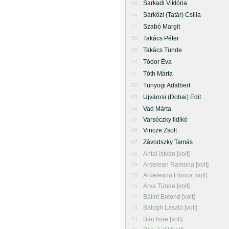
Sarkadi Viktória
55
Sárközi (Tatár) Csilla
56
Szabó Margit
57
Takács Péter
58
Takács Tünde
59
Tódor Éva
60
Tóth Márta
61
Tunyogi Adalbert
62
Ujvárosi (Dobai) Edit
63
Vad Márta
64
Varsóczky Ildikó
65
Vincze Zsolt
66
Závodszky Tamás
67
Antal István [volt]
68
Ardelean Ramona [volt]
69
Ardeleanu Florica [volt]
70
Árva Tünde [volt]
71
Bálint Botond [volt]
72
Balogh László [volt]
73
Bán Imre [volt]
74