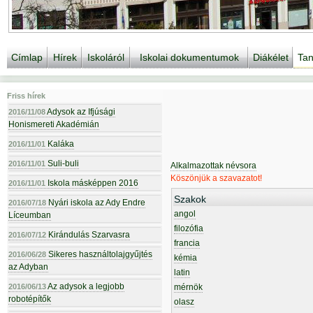
Címlap
Hírek
Iskoláról
Iskolai dokumentumok
Diákélet
Tan
Friss hírek
Adysok az Ifjúsági
2016/11/08
Honismereti Akadémián
Kaláka
2016/11/01
Suli-buli
2016/11/01
Alkalmazottak névsora
Köszönjük a szavazatot!
Iskola másképpen 2016
2016/11/01
Szakok
Nyári iskola az Ady Endre
2016/07/18
angol
Líceumban
filozófia
Kirándulás Szarvasra
2016/07/12
francia
Sikeres használtolajgyűjtés
2016/06/28
kémia
az Adyban
latin
Az adysok a legjobb
2016/06/13
mérnök
robotépítők
olasz