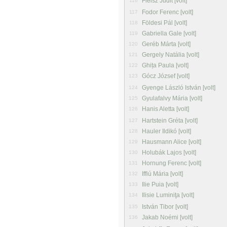
Fleisz Judit [volt]
116
Fodor Ferenc [volt]
117
Földesi Pál [volt]
118
Gabriella Gale [volt]
119
Geréb Márta [volt]
120
Gergely Natália [volt]
121
Ghița Paula [volt]
122
Gócz József [volt]
123
Gyenge László István [volt]
124
Gyulafalvy Mária [volt]
125
Hanis Aletta [volt]
126
Hartstein Gréta [volt]
127
Hauler Ildikó [volt]
128
Hausmann Alice [volt]
129
Holubák Lajos [volt]
130
Hornung Ferenc [volt]
131
Iffiú Mária [volt]
132
Ilie Puia [volt]
133
Ilisie Luminiţa [volt]
134
István Tibor [volt]
135
Jakab Noémi [volt]
136