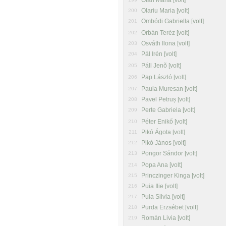
Oláh Mária [volt]
Olariu Maria [volt]
200
Ombódi Gabriella [volt]
201
Orbán Teréz [volt]
202
Osváth Ilona [volt]
203
Pál Irén [volt]
204
Páll Jenõ [volt]
205
Pap László [volt]
206
Paula Muresan [volt]
207
Pavel Petruș [volt]
208
Perte Gabriela [volt]
209
Péter Enikő [volt]
210
Pikó Ágota [volt]
211
Pikó János [volt]
212
Pongor Sándor [volt]
213
Popa Ana [volt]
214
Princzinger Kinga [volt]
215
Puia Ilie [volt]
216
Puia Silvia [volt]
217
Purda Erzsébet [volt]
218
Román Livia [volt]
219