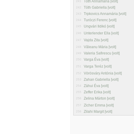
Tóth Annamária [volt]
241
Tóth Gabriella [volt]
242
Trpkovics Annamária [volt]
243
Turóczi Ferenc [volt]
244
Ungvári Ildikó [volt]
245
Unterlender Ella [volt]
246
Vajda Zita [volt]
247
Văleanu Mária [volt]
248
Valeria Safirescu [volt]
249
Varga Éva [volt]
250
Varga Teréz [volt]
251
Vörösváry Antónia [volt]
252
Zahan Gabriella [volt]
253
Záhui Éva [volt]
254
Zeffer Erika [volt]
255
Zelina Márton [volt]
256
Zicher Emma [volt]
257
Zilahi Margit [volt]
258