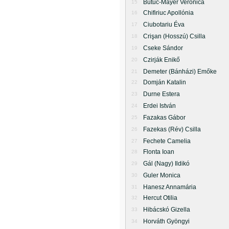
Butuc-Mayer Veronica
15
Chifiriuc Apollónia
16
Ciubotariu Éva
17
Crişan (Hosszú) Csilla
18
Cseke Sándor
19
Czirják Enikő
20
Demeter (Bánházi) Emőke
21
Domján Katalin
22
Durne Estera
23
Erdei István
24
Fazakas Gábor
25
Fazekas (Rév) Csilla
26
Fechete Camelia
27
Flonta Ioan
28
Gál (Nagy) Ildikó
29
Guler Monica
30
Hanesz Annamária
31
Hercut Otilia
32
Hibácskó Gizella
33
Horváth Gyöngyi
34