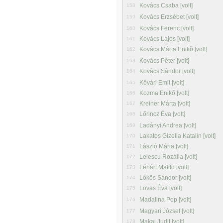
Kovács Csaba [volt]
158
Kovács Erzsébet [volt]
159
Kovács Ferenc [volt]
160
Kovács Lajos [volt]
161
Kovács Márta Enikõ [volt]
162
Kovács Péter [volt]
163
Kovács Sándor [volt]
164
Kővári Emil [volt]
165
Kozma Enikő [volt]
166
Kreiner Márta [volt]
167
Lőrincz Éva [volt]
168
Ladányi Andrea [volt]
169
Lakatos Gizella Katalin [volt]
170
László Mária [volt]
171
Lelescu Rozália [volt]
172
Lénárt Matild [volt]
173
Lőkös Sándor [volt]
174
Lovas Éva [volt]
175
Madalina Pop [volt]
176
Magyari József [volt]
177
Makai Judit [volt]
178