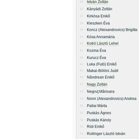
István Zoltán
35
Kányádi Zoltán
36
Kirkósa Enikő
37
Kleszken Éva
38
Koncz (Alexandrovics) Brigitta
39
Kósa Annamária
40
Kotró László Lehel
41
Kozma Éva
42
Kurucz Éva
43
Luka (Futó) Enikő
44
Makai-Bölöni Judit
45
Năndrean Enikõ
46
Nagy Zoltán
47
Negruţ Mărioara
48
Nonn (Alexandrovics) Andrea
49
Pallai Márta
50
Puskás Ágnes
51
Puskás Károly
52
Ridi Enikő
53
Rollinger László István
54