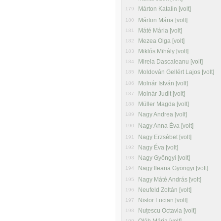
Márton Katalin [volt]
179
Márton Mária [volt]
180
Máté Mária [volt]
181
Mezea Olga [volt]
182
Miklós Mihály [volt]
183
Mirela Dascaleanu [volt]
184
Moldován Gellért Lajos [volt]
185
Molnár István [volt]
186
Molnár Judit [volt]
187
Müller Magda [volt]
188
Nagy Andrea [volt]
189
Nagy Anna Éva [volt]
190
Nagy Erzsébet [volt]
191
Nagy Éva [volt]
192
Nagy Gyöngyi [volt]
193
Nagy Ileana Gyöngyi [volt]
194
Nagy Máté András [volt]
195
Neufeld Zoltán [volt]
196
Nistor Lucian [volt]
197
Nuțescu Octavia [volt]
198
199