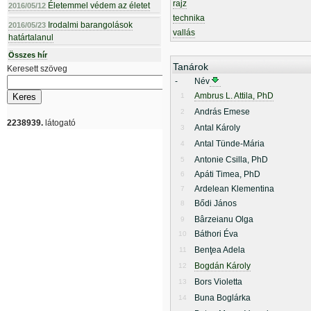
rajz
Életemmel védem az életet
2016/05/12
technika
Irodalmi barangolások
2016/05/23
vallás
határtalanul
Összes hír
Tanárok
Keresett szöveg
-
Név
Ambrus L. Attila, PhD
1
András Emese
2
2238939.
látogató
Antal Károly
3
Antal Tünde-Mária
4
Antonie Csilla, PhD
5
Apáti Timea, PhD
6
Ardelean Klementina
7
Bődi János
8
Bârzeianu Olga
9
Báthori Éva
10
Benţea Adela
11
Bogdán Károly
12
Bors Violetta
13
Buna Boglárka
14