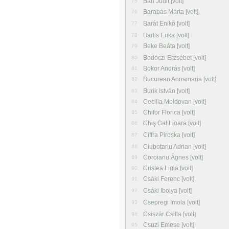
Bán Judit [volt]
75
Barabás Márta [volt]
76
Barát Enikõ [volt]
77
Bartis Erika [volt]
78
Beke Beáta [volt]
79
Bodóczi Erzsébet [volt]
80
Bokor András [volt]
81
Bucurean Annamaria [volt]
82
Burik István [volt]
83
Cecilia Moldovan [volt]
84
Chifor Florica [volt]
85
Chiş Gal Lioara [volt]
86
Ciffra Piroska [volt]
87
Ciubotariu Adrian [volt]
88
Coroianu Ágnes [volt]
89
Cristea Ligia [volt]
90
Csáki Ferenc [volt]
91
Csáki Ibolya [volt]
92
Csepregi Imola [volt]
93
Csiszár Csilla [volt]
94
Csuzi Emese [volt]
95