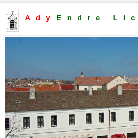
Ady
Endre Lí