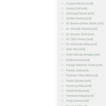
Cuciula Monica [volt]
96
Danka Edit [volt]
97
Diószegi Ferenc [volt]
98
Dörfler Florina [volt]
99
Dr. Bartos-Elekes István [volt]
100
Dr. Horváth Gizella [volt]
101
Dr. Kessler Jenő [volt]
102
Dr. Oláh Ferenc [volt]
103
Dr. Vörösváry Béla [volt]
104
Elek Vera [volt]
105
Erdei Mónika Brigitta [volt]
106
Erdős Emma [volt]
107
Faragó Melinda Tünde [volt]
108
Farkas Judit [volt]
109
Fazekas Tibor Attila [volt]
110
Fehér Sándor [volt]
111
Ferenczy Béla [volt]
112
Ferkő Emilia [volt]
113
Fernbach Margit [volt]
114
Finta Dorina [volt]
115