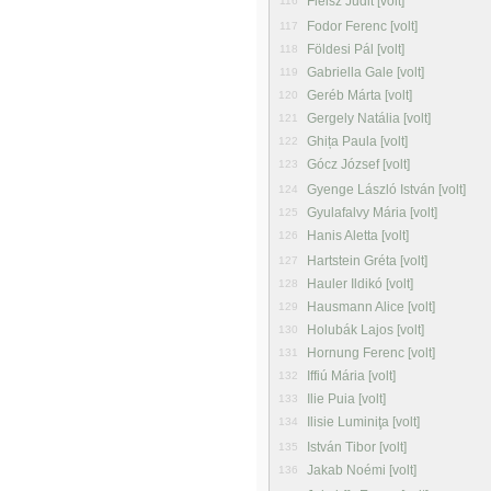
Fleisz Judit [volt]
116
Fodor Ferenc [volt]
117
Földesi Pál [volt]
118
Gabriella Gale [volt]
119
Geréb Márta [volt]
120
Gergely Natália [volt]
121
Ghița Paula [volt]
122
Gócz József [volt]
123
Gyenge László István [volt]
124
Gyulafalvy Mária [volt]
125
Hanis Aletta [volt]
126
Hartstein Gréta [volt]
127
Hauler Ildikó [volt]
128
Hausmann Alice [volt]
129
Holubák Lajos [volt]
130
Hornung Ferenc [volt]
131
Iffiú Mária [volt]
132
Ilie Puia [volt]
133
Ilisie Luminiţa [volt]
134
István Tibor [volt]
135
Jakab Noémi [volt]
136