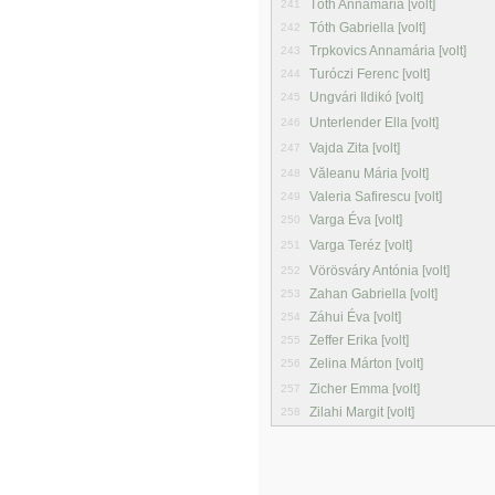
Tóth Annamária [volt]
241
Tóth Gabriella [volt]
242
Trpkovics Annamária [volt]
243
Turóczi Ferenc [volt]
244
Ungvári Ildikó [volt]
245
Unterlender Ella [volt]
246
Vajda Zita [volt]
247
Văleanu Mária [volt]
248
Valeria Safirescu [volt]
249
Varga Éva [volt]
250
Varga Teréz [volt]
251
Vörösváry Antónia [volt]
252
Zahan Gabriella [volt]
253
Záhui Éva [volt]
254
Zeffer Erika [volt]
255
Zelina Márton [volt]
256
Zicher Emma [volt]
257
Zilahi Margit [volt]
258