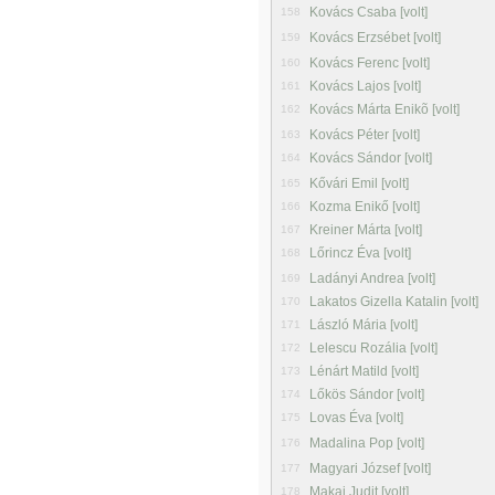
Kovács Csaba [volt]
158
Kovács Erzsébet [volt]
159
Kovács Ferenc [volt]
160
Kovács Lajos [volt]
161
Kovács Márta Enikõ [volt]
162
Kovács Péter [volt]
163
Kovács Sándor [volt]
164
Kővári Emil [volt]
165
Kozma Enikő [volt]
166
Kreiner Márta [volt]
167
Lőrincz Éva [volt]
168
Ladányi Andrea [volt]
169
Lakatos Gizella Katalin [volt]
170
László Mária [volt]
171
Lelescu Rozália [volt]
172
Lénárt Matild [volt]
173
Lőkös Sándor [volt]
174
Lovas Éva [volt]
175
Madalina Pop [volt]
176
Magyari József [volt]
177
Makai Judit [volt]
178