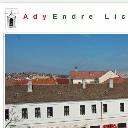
Ady
Endre Lí