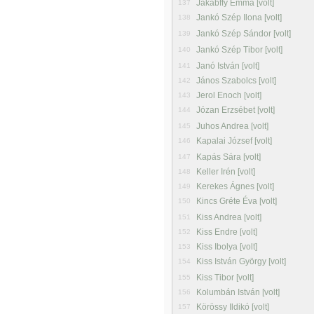
Jakabffy Emma [volt]
137
Jankó Szép Ilona [volt]
138
Jankó Szép Sándor [volt]
139
Jankó Szép Tibor [volt]
140
Janó István [volt]
141
János Szabolcs [volt]
142
Jerol Enoch [volt]
143
Józan Erzsébet [volt]
144
Juhos Andrea [volt]
145
Kapalai József [volt]
146
Kapás Sára [volt]
147
Keller Irén [volt]
148
Kerekes Ágnes [volt]
149
Kincs Gréte Éva [volt]
150
Kiss Andrea [volt]
151
Kiss Endre [volt]
152
Kiss Ibolya [volt]
153
Kiss István György [volt]
154
Kiss Tibor [volt]
155
Kolumbán István [volt]
156
Körössy Ildikó [volt]
157