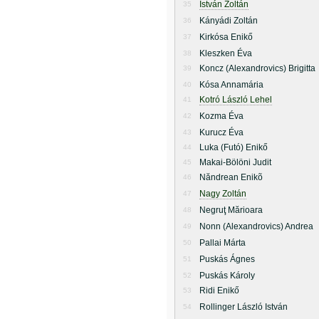
István Zoltán
35
Kányádi Zoltán
36
Kirkósa Enikő
37
Kleszken Éva
38
Koncz (Alexandrovics) Brigitta
39
Kósa Annamária
40
Kotró László Lehel
41
Kozma Éva
42
Kurucz Éva
43
Luka (Futó) Enikő
44
Makai-Bölöni Judit
45
Năndrean Enikõ
46
Nagy Zoltán
47
Negruţ Mărioara
48
Nonn (Alexandrovics) Andrea
49
Pallai Márta
50
Puskás Ágnes
51
Puskás Károly
52
Ridi Enikő
53
Rollinger László István
54