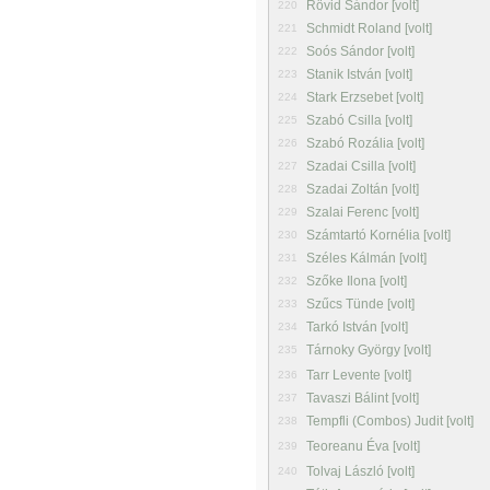
Rövid Sándor [volt]
220
Schmidt Roland [volt]
221
Soós Sándor [volt]
222
Stanik István [volt]
223
Stark Erzsebet [volt]
224
Szabó Csilla [volt]
225
Szabó Rozália [volt]
226
Szadai Csilla [volt]
227
Szadai Zoltán [volt]
228
Szalai Ferenc [volt]
229
Számtartó Kornélia [volt]
230
Széles Kálmán [volt]
231
Szőke Ilona [volt]
232
Szűcs Tünde [volt]
233
Tarkó István [volt]
234
Tárnoky György [volt]
235
Tarr Levente [volt]
236
Tavaszi Bálint [volt]
237
Tempfli (Combos) Judit [volt]
238
Teoreanu Éva [volt]
239
Tolvaj László [volt]
240