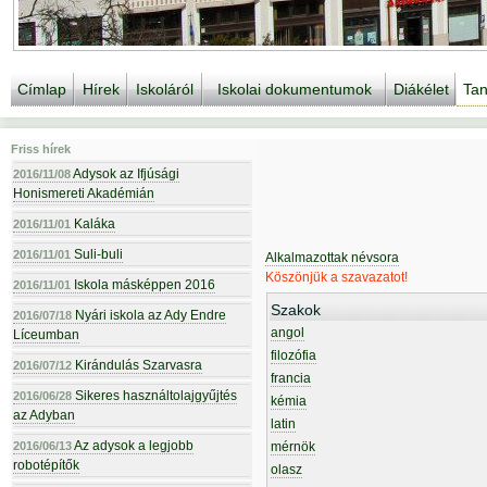
Címlap
Hírek
Iskoláról
Iskolai dokumentumok
Diákélet
Tan
Friss hírek
Adysok az Ifjúsági
2016/11/08
Honismereti Akadémián
Kaláka
2016/11/01
Suli-buli
2016/11/01
Alkalmazottak névsora
Köszönjük a szavazatot!
Iskola másképpen 2016
2016/11/01
Szakok
Nyári iskola az Ady Endre
2016/07/18
angol
Líceumban
filozófia
Kirándulás Szarvasra
2016/07/12
francia
Sikeres használtolajgyűjtés
2016/06/28
kémia
az Adyban
latin
Az adysok a legjobb
2016/06/13
mérnök
robotépítők
olasz