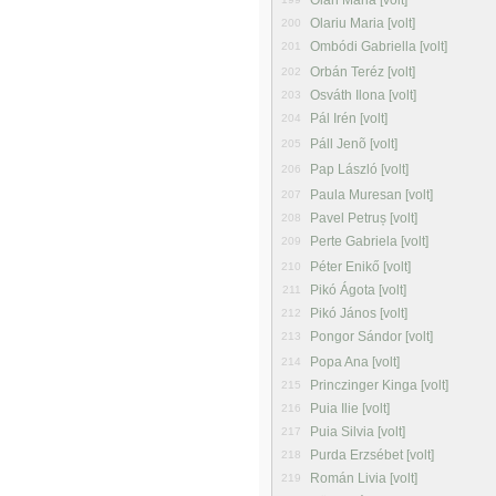
Oláh Mária [volt]
Olariu Maria [volt]
200
Ombódi Gabriella [volt]
201
Orbán Teréz [volt]
202
Osváth Ilona [volt]
203
Pál Irén [volt]
204
Páll Jenõ [volt]
205
Pap László [volt]
206
Paula Muresan [volt]
207
Pavel Petruș [volt]
208
Perte Gabriela [volt]
209
Péter Enikő [volt]
210
Pikó Ágota [volt]
211
Pikó János [volt]
212
Pongor Sándor [volt]
213
Popa Ana [volt]
214
Princzinger Kinga [volt]
215
Puia Ilie [volt]
216
Puia Silvia [volt]
217
Purda Erzsébet [volt]
218
Román Livia [volt]
219