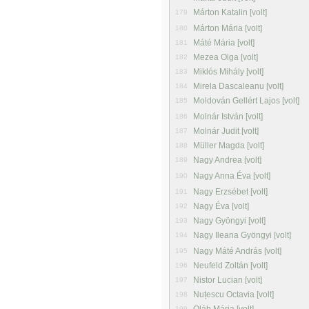
Márton Katalin [volt]
179
Márton Mária [volt]
180
Máté Mária [volt]
181
Mezea Olga [volt]
182
Miklós Mihály [volt]
183
Mirela Dascaleanu [volt]
184
Moldován Gellért Lajos [volt]
185
Molnár István [volt]
186
Molnár Judit [volt]
187
Müller Magda [volt]
188
Nagy Andrea [volt]
189
Nagy Anna Éva [volt]
190
Nagy Erzsébet [volt]
191
Nagy Éva [volt]
192
Nagy Gyöngyi [volt]
193
Nagy Ileana Gyöngyi [volt]
194
Nagy Máté András [volt]
195
Neufeld Zoltán [volt]
196
Nistor Lucian [volt]
197
Nuțescu Octavia [volt]
198
199