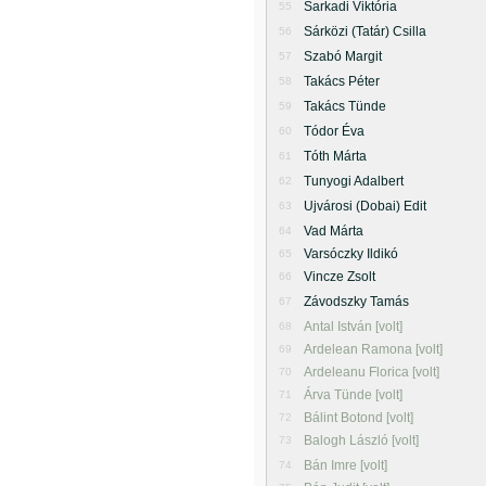
Sarkadi Viktória
55
Sárközi (Tatár) Csilla
56
Szabó Margit
57
Takács Péter
58
Takács Tünde
59
Tódor Éva
60
Tóth Márta
61
Tunyogi Adalbert
62
Ujvárosi (Dobai) Edit
63
Vad Márta
64
Varsóczky Ildikó
65
Vincze Zsolt
66
Závodszky Tamás
67
Antal István [volt]
68
Ardelean Ramona [volt]
69
Ardeleanu Florica [volt]
70
Árva Tünde [volt]
71
Bálint Botond [volt]
72
Balogh László [volt]
73
Bán Imre [volt]
74