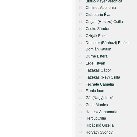
Butuc-Mayer Veronica
15
Chifiriuc Apollónia
16
Ciubotariu Éva
17
Crişan (Hosszú) Csilla
18
Cseke Sándor
19
Czirják Enikő
20
Demeter (Bánházi) Emőke
21
Domján Katalin
22
Durne Estera
23
Erdei István
24
Fazakas Gábor
25
Fazekas (Rév) Csilla
26
Fechete Camelia
27
Flonta Ioan
28
Gál (Nagy) Ildikó
29
Guler Monica
30
Hanesz Annamária
31
Hercut Otilia
32
Hibácskó Gizella
33
Horváth Gyöngyi
34