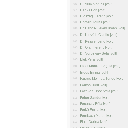
Cuciula Monica [volt]
96
Danka Edit [volt]
97
Diószegi Ferenc [volt]
98
Dörfler Florina [volt]
99
Dr. Bartos-Elekes István [volt]
100
Dr. Horváth Gizella [volt]
101
Dr. Kessler Jenő [volt]
102
Dr. Oláh Ferenc [volt]
103
Dr. Vörösváry Béla [volt]
104
Elek Vera [volt]
105
Erdei Mónika Brigitta [volt]
106
Erdős Emma [volt]
107
Faragó Melinda Tünde [volt]
108
Farkas Judit [volt]
109
Fazekas Tibor Attila [volt]
110
Fehér Sándor [volt]
111
Ferenczy Béla [volt]
112
Ferkő Emilia [volt]
113
Fernbach Margit [volt]
114
Finta Dorina [volt]
115