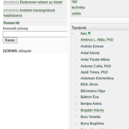
rajz
Életemmel védem az életet
2016/05/12
technika
Irodalmi barangolások
2016/05/23
vallás
határtalanul
Összes hír
Tanárok
Keresett szöveg
-
Név
Ambrus L. Attila, PhD
1
András Emese
2
2239365.
látogató
Antal Károly
3
Antal Tünde-Mária
4
Antonie Csilla, PhD
5
Apáti Timea, PhD
6
Ardelean Klementina
7
Bődi János
8
Bârzeianu Olga
9
Báthori Éva
10
Benţea Adela
11
Bogdán Károly
12
Bors Violetta
13
Buna Boglárka
14