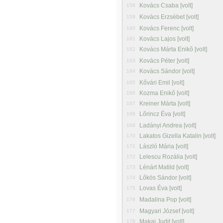
Kovács Csaba [volt]
158
Kovács Erzsébet [volt]
159
Kovács Ferenc [volt]
160
Kovács Lajos [volt]
161
Kovács Márta Enikõ [volt]
162
Kovács Péter [volt]
163
Kovács Sándor [volt]
164
Kővári Emil [volt]
165
Kozma Enikő [volt]
166
Kreiner Márta [volt]
167
Lőrincz Éva [volt]
168
Ladányi Andrea [volt]
169
Lakatos Gizella Katalin [volt]
170
László Mária [volt]
171
Lelescu Rozália [volt]
172
Lénárt Matild [volt]
173
Lőkös Sándor [volt]
174
Lovas Éva [volt]
175
Madalina Pop [volt]
176
Magyari József [volt]
177
Makai Judit [volt]
178