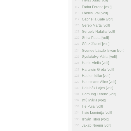
Fleisz Judit [volt]
116
Fodor Ferenc [volt]
117
Földesi Pál [volt]
118
Gabriella Gale [volt]
119
Geréb Márta [volt]
120
Gergely Natália [volt]
121
Ghița Paula [volt]
122
Gócz József [volt]
123
Gyenge László István [volt]
124
Gyulafalvy Mária [volt]
125
Hanis Aletta [volt]
126
Hartstein Gréta [volt]
127
Hauler Ildikó [volt]
128
Hausmann Alice [volt]
129
Holubák Lajos [volt]
130
Hornung Ferenc [volt]
131
Iffiú Mária [volt]
132
Ilie Puia [volt]
133
Ilisie Luminiţa [volt]
134
István Tibor [volt]
135
Jakab Noémi [volt]
136