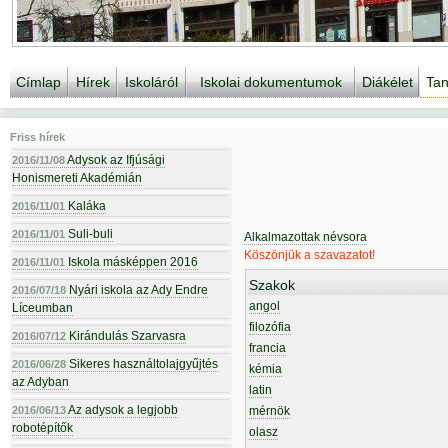
Címlap
Hírek
Iskoláról
Iskolai dokumentumok
Diákélet
Tan
Friss hírek
Adysok az Ifjúsági
2016/11/08
Honismereti Akadémián
Kaláka
2016/11/01
Suli-buli
2016/11/01
Alkalmazottak névsora
Köszönjük a szavazatot!
Iskola másképpen 2016
2016/11/01
Szakok
Nyári iskola az Ady Endre
2016/07/18
angol
Líceumban
filozófia
Kirándulás Szarvasra
2016/07/12
francia
Sikeres használtolajgyűjtés
2016/06/28
kémia
az Adyban
latin
Az adysok a legjobb
2016/06/13
mérnök
robotépítők
olasz