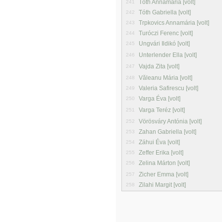
Tóth Annamária [volt]
241
Tóth Gabriella [volt]
242
Trpkovics Annamária [volt]
243
Turóczi Ferenc [volt]
244
Ungvári Ildikó [volt]
245
Unterlender Ella [volt]
246
Vajda Zita [volt]
247
Văleanu Mária [volt]
248
Valeria Safirescu [volt]
249
Varga Éva [volt]
250
Varga Teréz [volt]
251
Vörösváry Antónia [volt]
252
Zahan Gabriella [volt]
253
Záhui Éva [volt]
254
Zeffer Erika [volt]
255
Zelina Márton [volt]
256
Zicher Emma [volt]
257
Zilahi Margit [volt]
258