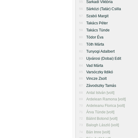
Sarkadi Viktória
55
Sárközi (Tatár) Csilla
56
Szabó Margit
57
Takács Péter
58
Takács Tünde
59
Tódor Éva
60
Tóth Márta
61
Tunyogi Adalbert
62
Ujvárosi (Dobai) Edit
63
Vad Márta
64
Varsóczky Ildikó
65
Vincze Zsolt
66
Závodszky Tamás
67
Antal István [volt]
68
Ardelean Ramona [volt]
69
Ardeleanu Florica [volt]
70
Árva Tünde [volt]
71
Bálint Botond [volt]
72
Balogh László [volt]
73
Bán Imre [volt]
74