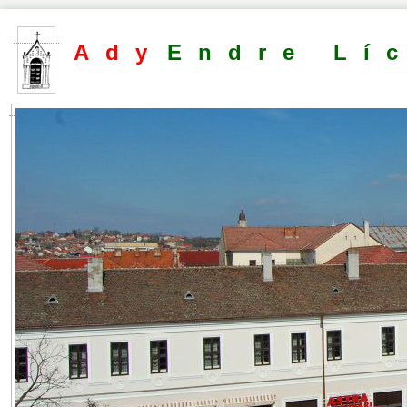
Ady
Endre Lí