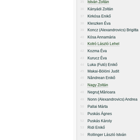
István Zoltán
35
Kányádi Zoltán
36
Kirkósa Enikő
37
Kleszken Éva
38
Koncz (Alexandrovics) Brigitta
39
Kósa Annamária
40
Kotró László Lehel
41
Kozma Éva
42
Kurucz Éva
43
Luka (Futó) Enikő
44
Makai-Bölöni Judit
45
Năndrean Enikõ
46
Nagy Zoltán
47
Negruţ Mărioara
48
Nonn (Alexandrovics) Andrea
49
Pallai Márta
50
Puskás Ágnes
51
Puskás Károly
52
Ridi Enikő
53
Rollinger László István
54