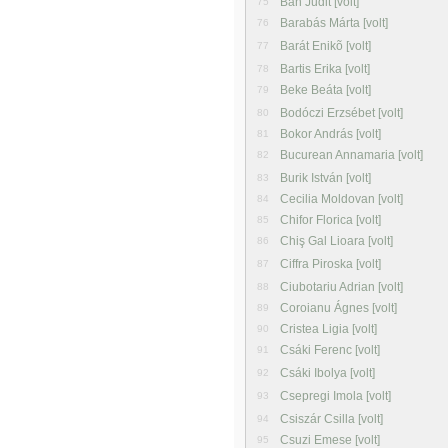
Bán Judit [volt]
75
Barabás Márta [volt]
76
Barát Enikõ [volt]
77
Bartis Erika [volt]
78
Beke Beáta [volt]
79
Bodóczi Erzsébet [volt]
80
Bokor András [volt]
81
Bucurean Annamaria [volt]
82
Burik István [volt]
83
Cecilia Moldovan [volt]
84
Chifor Florica [volt]
85
Chiş Gal Lioara [volt]
86
Ciffra Piroska [volt]
87
Ciubotariu Adrian [volt]
88
Coroianu Ágnes [volt]
89
Cristea Ligia [volt]
90
Csáki Ferenc [volt]
91
Csáki Ibolya [volt]
92
Csepregi Imola [volt]
93
Csiszár Csilla [volt]
94
Csuzi Emese [volt]
95