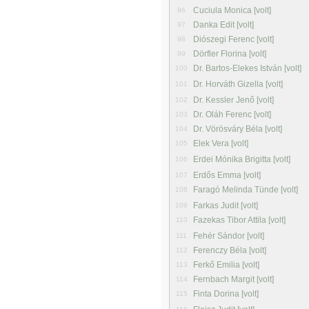
Cuciula Monica [volt]
96
Danka Edit [volt]
97
Diószegi Ferenc [volt]
98
Dörfler Florina [volt]
99
Dr. Bartos-Elekes István [volt]
100
Dr. Horváth Gizella [volt]
101
Dr. Kessler Jenő [volt]
102
Dr. Oláh Ferenc [volt]
103
Dr. Vörösváry Béla [volt]
104
Elek Vera [volt]
105
Erdei Mónika Brigitta [volt]
106
Erdős Emma [volt]
107
Faragó Melinda Tünde [volt]
108
Farkas Judit [volt]
109
Fazekas Tibor Attila [volt]
110
Fehér Sándor [volt]
111
Ferenczy Béla [volt]
112
Ferkő Emilia [volt]
113
Fernbach Margit [volt]
114
Finta Dorina [volt]
115