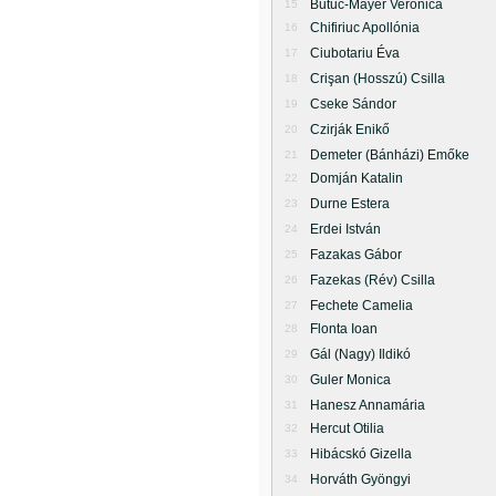
Butuc-Mayer Veronica
15
Chifiriuc Apollónia
16
Ciubotariu Éva
17
Crişan (Hosszú) Csilla
18
Cseke Sándor
19
Czirják Enikő
20
Demeter (Bánházi) Emőke
21
Domján Katalin
22
Durne Estera
23
Erdei István
24
Fazakas Gábor
25
Fazekas (Rév) Csilla
26
Fechete Camelia
27
Flonta Ioan
28
Gál (Nagy) Ildikó
29
Guler Monica
30
Hanesz Annamária
31
Hercut Otilia
32
Hibácskó Gizella
33
Horváth Gyöngyi
34