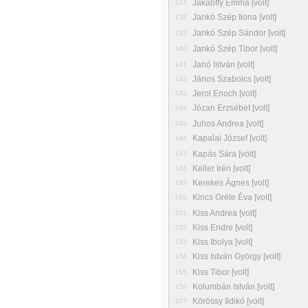
Jakabffy Emma [volt]
137
Jankó Szép Ilona [volt]
138
Jankó Szép Sándor [volt]
139
Jankó Szép Tibor [volt]
140
Janó István [volt]
141
János Szabolcs [volt]
142
Jerol Enoch [volt]
143
Józan Erzsébet [volt]
144
Juhos Andrea [volt]
145
Kapalai József [volt]
146
Kapás Sára [volt]
147
Keller Irén [volt]
148
Kerekes Ágnes [volt]
149
Kincs Gréte Éva [volt]
150
Kiss Andrea [volt]
151
Kiss Endre [volt]
152
Kiss Ibolya [volt]
153
Kiss István György [volt]
154
Kiss Tibor [volt]
155
Kolumbán István [volt]
156
Körössy Ildikó [volt]
157