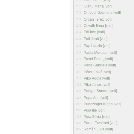
Oláh Mária [volt]
Olariu Maria [volt]
200
Ombódi Gabriella [volt]
201
Orbán Teréz [volt]
202
Osváth Ilona [volt]
203
Pál Irén [volt]
204
Páll Jenõ [volt]
205
Pap László [volt]
206
Paula Muresan [volt]
207
Pavel Petruș [volt]
208
Perte Gabriela [volt]
209
Péter Enikő [volt]
210
Pikó Ágota [volt]
211
Pikó János [volt]
212
Pongor Sándor [volt]
213
Popa Ana [volt]
214
Princzinger Kinga [volt]
215
Puia Ilie [volt]
216
Puia Silvia [volt]
217
Purda Erzsébet [volt]
218
Román Livia [volt]
219