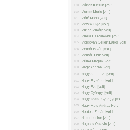
Márton Katalin [volt]
179
Márton Mária [volt]
180
Máté Mária [volt]
181
Mezea Olga [volt]
182
Miklós Mihály [volt]
183
Mirela Dascaleanu [volt]
184
Moldován Gellért Lajos [volt]
185
Molnár István [volt]
186
Molnár Judit [volt]
187
Müller Magda [volt]
188
Nagy Andrea [volt]
189
Nagy Anna Éva [volt]
190
Nagy Erzsébet [volt]
191
Nagy Éva [volt]
192
Nagy Gyöngyi [volt]
193
Nagy Ileana Gyöngyi [volt]
194
Nagy Máté András [volt]
195
Neufeld Zoltán [volt]
196
Nistor Lucian [volt]
197
Nuțescu Octavia [volt]
198
199