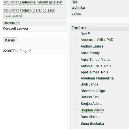
rajz
Életemmel védem az életet
2016/05/12
technika
Irodalmi barangolások
2016/05/23
vallás
határtalanul
Összes hír
Tanárok
Keresett szöveg
-
Név
Ambrus L. Attila, PhD
1
András Emese
2
2239771.
látogató
Antal Károly
3
Antal Tünde-Mária
4
Antonie Csilla, PhD
5
Apáti Timea, PhD
6
Ardelean Klementina
7
Bődi János
8
Bârzeianu Olga
9
Báthori Éva
10
Benţea Adela
11
Bogdán Károly
12
Bors Violetta
13
Buna Boglárka
14