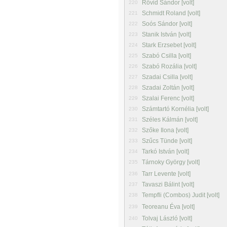
Rövid Sándor [volt]
220
Schmidt Roland [volt]
221
Soós Sándor [volt]
222
Stanik István [volt]
223
Stark Erzsebet [volt]
224
Szabó Csilla [volt]
225
Szabó Rozália [volt]
226
Szadai Csilla [volt]
227
Szadai Zoltán [volt]
228
Szalai Ferenc [volt]
229
Számtartó Kornélia [volt]
230
Széles Kálmán [volt]
231
Szőke Ilona [volt]
232
Szűcs Tünde [volt]
233
Tarkó István [volt]
234
Tárnoky György [volt]
235
Tarr Levente [volt]
236
Tavaszi Bálint [volt]
237
Tempfli (Combos) Judit [volt]
238
Teoreanu Éva [volt]
239
Tolvaj László [volt]
240