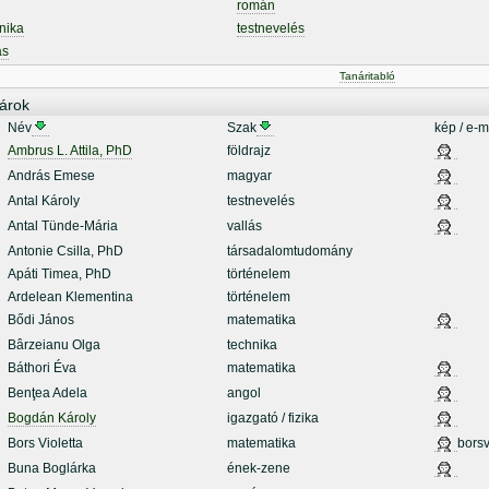
román
nika
testnevelés
ás
Tanáritabló
árok
Név
Szak
kép / e-m
Ambrus L. Attila, PhD
földrajz
András Emese
magyar
Antal Károly
testnevelés
Antal Tünde-Mária
vallás
Antonie Csilla, PhD
társadalomtudomány
Apáti Timea, PhD
történelem
Ardelean Klementina
történelem
Bődi János
matematika
Bârzeianu Olga
technika
Báthori Éva
matematika
Benţea Adela
angol
Bogdán Károly
igazgató / fizika
Bors Violetta
matematika
borsv
Buna Boglárka
ének-zene