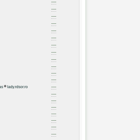
----
----
----
----
----
----
----
----
----
----
----
----
as
lady.rdsor.ro
----
----
----
----
----
----
----
----