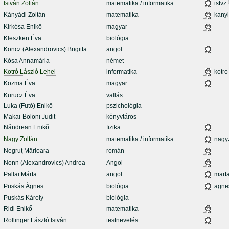
István Zoltán
matematika / informatika
istvz
Kányádi Zoltán
matematika
kanyi
Kirkósa Enikő
magyar
Kleszken Éva
biológia
Koncz (Alexandrovics) Brigitta
angol
Kósa Annamária
német
Kotró László Lehel
informatika
kotro
Kozma Éva
magyar
Kurucz Éva
vallás
Luka (Futó) Enikő
pszichológia
Makai-Bölöni Judit
könyvtáros
Năndrean Enikõ
fizika
Nagy Zoltán
matematika / informatika
nagy
Negruţ Mărioara
román
Nonn (Alexandrovics) Andrea
Angol
Pallai Márta
angol
mart
Puskás Ágnes
biológia
agne
Puskás Károly
biológia
Ridi Enikő
matematika
Rollinger László István
testnevelés