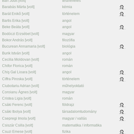
Bán Judit [volt]
testnevelés
Barabás Márta [volt]
kémia
Barát Enikõ [volt]
történelem
Bartis Erika [volt]
angol
Beke Beáta [volt]
angol
Bodóczi Erzsébet [volt]
magyar
Bokor András [volt]
filozófia
Bucurean Annamaria [volt]
biológia
Burik István [volt]
angol
Cecilia Moldovan [volt]
román
Chifor Florica [volt]
román
Chiş Gal Lioara [volt]
angol
Ciffra Piroska [volt]
történelem
Ciubotariu Adrian [volt]
műhelyoktató
Coroianu Ágnes [volt]
magyar
Cristea Ligia [volt]
román
Csáki Ferenc [volt]
földrajz
Csáki Ibolya [volt]
társadalomtudomány
Csepregi Imola [volt]
magyar / vallás
Csiszár Csilla [volt]
matematika / informatika
Csuzi Emese [volt]
fizika