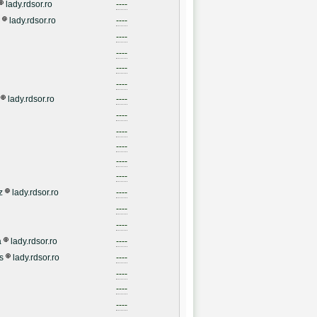
lady.rdsor.ro
----
lady.rdsor.ro
----
----
----
----
----
lady.rdsor.ro
----
----
----
----
----
----
z
lady.rdsor.ro
----
----
----
a
lady.rdsor.ro
----
s
lady.rdsor.ro
----
----
----
----