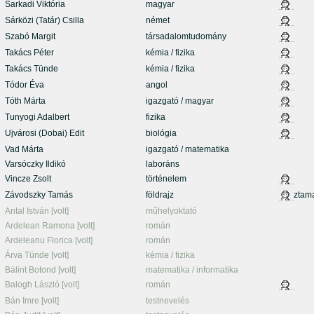
Sarkadi Viktória
magyar
Sárközi (Tatár) Csilla
német
Szabó Margit
társadalomtudomány
Takács Péter
kémia / fizika
Takács Tünde
kémia / fizika
Tódor Éva
angol
Tóth Márta
igazgató / magyar
Tunyogi Adalbert
fizika
Ujvárosi (Dobai) Edit
biológia
Vad Márta
igazgató / matematika
Varsóczky Ildikó
laboráns
Vincze Zsolt
történelem
Závodszky Tamás
földrajz
ztam
Antal István [volt]
műhelyoktató
Ardelean Ramona [volt]
román
Ardeleanu Florica [volt]
román
Árva Tünde [volt]
kémia / fizika
Bálint Botond [volt]
matematika / informatika
Balogh László [volt]
román
Bán Imre [volt]
testnevelés