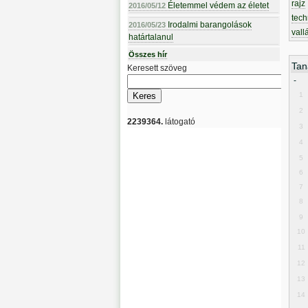
rajz
Életemmel védem az életet
2016/05/12
tech
Irodalmi barangolások
2016/05/23
vall
határtalanul
Összes hír
Tan
Keresett szöveg
-
1
2
2239364.
látogató
3
4
5
6
7
8
9
10
11
12
13
14