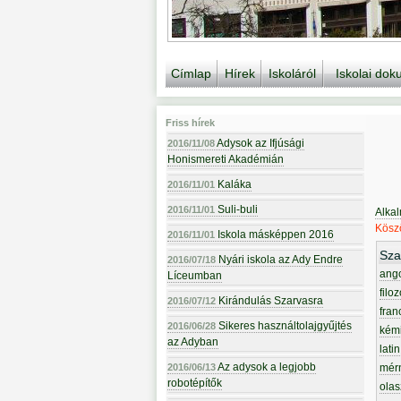
Címlap
Hírek
Iskoláról
Iskolai do
Friss hírek
Adysok az Ifjúsági
2016/11/08
Honismereti Akadémián
Kaláka
2016/11/01
Suli-buli
2016/11/01
Alka
Köszö
Iskola másképpen 2016
2016/11/01
Sza
Nyári iskola az Ady Endre
2016/07/18
ang
Líceumban
filoz
Kirándulás Szarvasra
2016/07/12
fran
Sikeres használtolajgyűjtés
2016/06/28
kém
az Adyban
latin
Az adysok a legjobb
2016/06/13
mér
robotépítők
olas