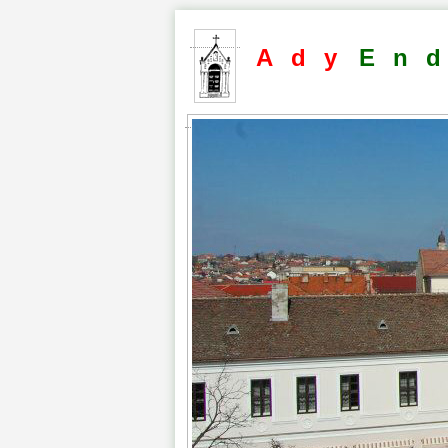
Ady
En