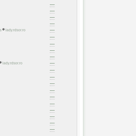
----
----
----
----
s
lady.rdsor.ro
----
----
----
----
----
lady.rdsor.ro
----
----
----
----
----
----
----
----
----
----
----