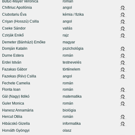
Butuc-Mayer Veronica
román
Chifiriuc Apollónia
angol
Ciubotariu Éva
kémia / fizika
Crişan (Hosszú) Csilla
angol
Cseke Sándor
vallás
Czirják Enikő
rajz
Demeter (Bánházi) Emőke
magyar
Domján Katalin
pszichológia
Durne Estera
román
Erdei István
testnevelés
Fazakas Gábor
történelem
Fazekas (Rév) Csilla
angol
Fechete Camelia
román
Flonta Ioan
román
Gál (Nagy) Ildikó
matematika
Guler Monica
román
Hanesz Annamária
biológia
Hercut Otilia
román
Hibácskó Gizella
informatika
Horváth Gyöngyi
olasz