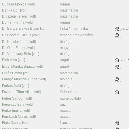
Cuciula Monica [volt]
román
Danka Edit [volt]
matematika
Diószegi Ferenc [volt]
matematika
Dörfler Florina [volt]
román
Dr. Bartos-Elekes István [volt]
fizika / informatika
barto
Dr. Horváth Gizella [volt]
társadalomtudomány
Dr. Kessler Jenő [volt]
biológia
Dr. Oláh Ferenc [volt]
magyar
Dr. Vörösváry Béla [volt]
biológia
Elek Vera [volt]
angol
vera
Erdei Mónika Brigitta [volt]
angol
Erdős Emma [volt]
matematika
Faragó Melinda Tünde [volt]
biológia
Farkas Judit [volt]
biológia
Fazekas Tibor Attila [volt]
történelem
Fehér Sándor [volt]
műhelyoktató
Ferenczy Béla [volt]
rajz
Ferkő Emilia [volt]
magyar
Fernbach Margit [volt]
magyar
Finta Dorina [volt]
francia