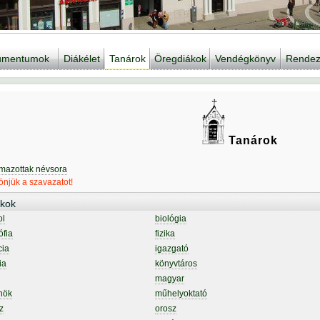
kumentumok
Diákélet
Tanárok
Öregdiákok
Vendégkönyv
Rendez
Tanárok
lmazottak névsora
njük a szavazatot!
kok
ol
biológia
ófia
fizika
cia
igazgató
ia
könyvtáros
magyar
nök
műhelyoktató
z
orosz