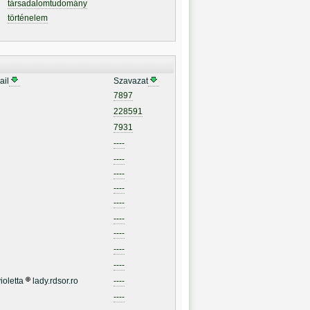
társadalomtudomány
történelem
ail
Szavazat
7897
228591
7931
----
----
----
----
----
----
----
----
----
ioletta
lady.rdsor.ro
----
----