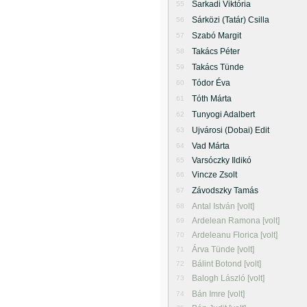
Sarkadi Viktória
55
Sárközi (Tatár) Csilla
56
Szabó Margit
57
Takács Péter
58
Takács Tünde
59
Tódor Éva
60
Tóth Márta
61
Tunyogi Adalbert
62
Ujvárosi (Dobai) Edit
63
Vad Márta
64
Varsóczky Ildikó
65
Vincze Zsolt
66
Závodszky Tamás
67
Antal István [volt]
68
Ardelean Ramona [volt]
69
Ardeleanu Florica [volt]
70
Árva Tünde [volt]
71
Bálint Botond [volt]
72
Balogh László [volt]
73
Bán Imre [volt]
74