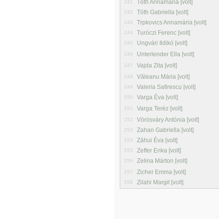
Tóth Annamária [volt]
241
Tóth Gabriella [volt]
242
Trpkovics Annamária [volt]
243
Turóczi Ferenc [volt]
244
Ungvári Ildikó [volt]
245
Unterlender Ella [volt]
246
Vajda Zita [volt]
247
Văleanu Mária [volt]
248
Valeria Safirescu [volt]
249
Varga Éva [volt]
250
Varga Teréz [volt]
251
Vörösváry Antónia [volt]
252
Zahan Gabriella [volt]
253
Záhui Éva [volt]
254
Zeffer Erika [volt]
255
Zelina Márton [volt]
256
Zicher Emma [volt]
257
Zilahi Margit [volt]
258