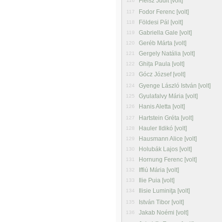
Fleisz Judit [volt]
116
Fodor Ferenc [volt]
117
Földesi Pál [volt]
118
Gabriella Gale [volt]
119
Geréb Márta [volt]
120
Gergely Natália [volt]
121
Ghița Paula [volt]
122
Gócz József [volt]
123
Gyenge László István [volt]
124
Gyulafalvy Mária [volt]
125
Hanis Aletta [volt]
126
Hartstein Gréta [volt]
127
Hauler Ildikó [volt]
128
Hausmann Alice [volt]
129
Holubák Lajos [volt]
130
Hornung Ferenc [volt]
131
Iffiú Mária [volt]
132
Ilie Puia [volt]
133
Ilisie Luminiţa [volt]
134
István Tibor [volt]
135
Jakab Noémi [volt]
136