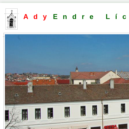
Ady
Endre Lí