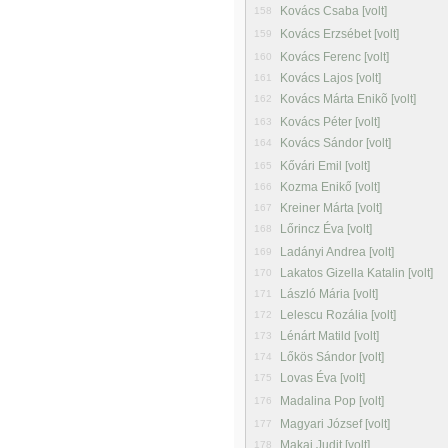
Kovács Csaba [volt]
158
Kovács Erzsébet [volt]
159
Kovács Ferenc [volt]
160
Kovács Lajos [volt]
161
Kovács Márta Enikõ [volt]
162
Kovács Péter [volt]
163
Kovács Sándor [volt]
164
Kővári Emil [volt]
165
Kozma Enikő [volt]
166
Kreiner Márta [volt]
167
Lőrincz Éva [volt]
168
Ladányi Andrea [volt]
169
Lakatos Gizella Katalin [volt]
170
László Mária [volt]
171
Lelescu Rozália [volt]
172
Lénárt Matild [volt]
173
Lőkös Sándor [volt]
174
Lovas Éva [volt]
175
Madalina Pop [volt]
176
Magyari József [volt]
177
Makai Judit [volt]
178