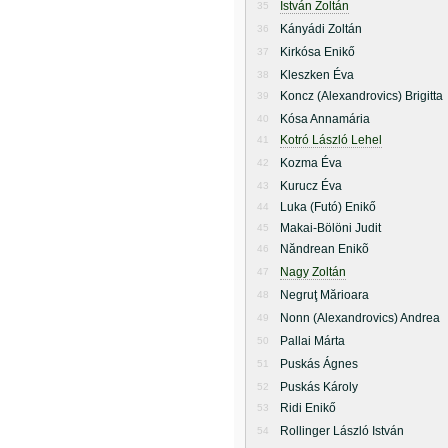
István Zoltán
35
Kányádi Zoltán
36
Kirkósa Enikő
37
Kleszken Éva
38
Koncz (Alexandrovics) Brigitta
39
Kósa Annamária
40
Kotró László Lehel
41
Kozma Éva
42
Kurucz Éva
43
Luka (Futó) Enikő
44
Makai-Bölöni Judit
45
Năndrean Enikõ
46
Nagy Zoltán
47
Negruţ Mărioara
48
Nonn (Alexandrovics) Andrea
49
Pallai Márta
50
Puskás Ágnes
51
Puskás Károly
52
Ridi Enikő
53
Rollinger László István
54