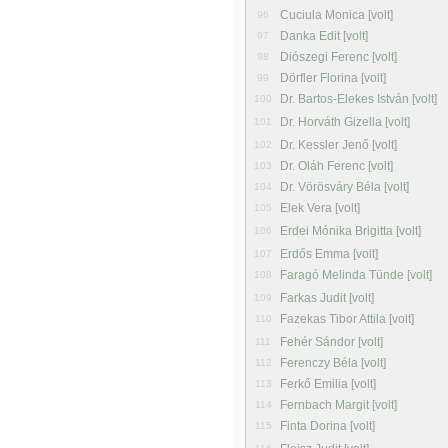
Cuciula Monica [volt]
96
Danka Edit [volt]
97
Diószegi Ferenc [volt]
98
Dörfler Florina [volt]
99
Dr. Bartos-Elekes István [volt]
100
Dr. Horváth Gizella [volt]
101
Dr. Kessler Jenő [volt]
102
Dr. Oláh Ferenc [volt]
103
Dr. Vörösváry Béla [volt]
104
Elek Vera [volt]
105
Erdei Mónika Brigitta [volt]
106
Erdős Emma [volt]
107
Faragó Melinda Tünde [volt]
108
Farkas Judit [volt]
109
Fazekas Tibor Attila [volt]
110
Fehér Sándor [volt]
111
Ferenczy Béla [volt]
112
Ferkő Emilia [volt]
113
Fernbach Margit [volt]
114
Finta Dorina [volt]
115