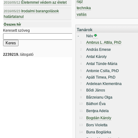
rajz
Életemmel védem az életet
2016/05/12
technika
Irodalmi barangolások
2016/05/23
vallás
határtalanul
Összes hír
Tanárok
Keresett szöveg
-
Név
Ambrus L. Attila, PhD
1
András Emese
2
2239219.
látogató
Antal Károly
3
Antal Tünde-Mária
4
Antonie Csilla, PhD
5
Apáti Timea, PhD
6
Ardelean Klementina
7
Bődi János
8
Bârzeianu Olga
9
Báthori Éva
10
Benţea Adela
11
Bogdán Károly
12
Bors Violetta
13
Buna Boglárka
14