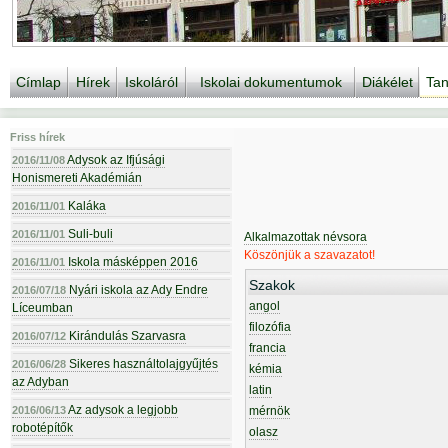
Címlap
Hírek
Iskoláról
Iskolai dokumentumok
Diákélet
Tan
Friss hírek
Adysok az Ifjúsági
2016/11/08
Honismereti Akadémián
Kaláka
2016/11/01
Suli-buli
2016/11/01
Alkalmazottak névsora
Köszönjük a szavazatot!
Iskola másképpen 2016
2016/11/01
Szakok
Nyári iskola az Ady Endre
2016/07/18
angol
Líceumban
filozófia
Kirándulás Szarvasra
2016/07/12
francia
Sikeres használtolajgyűjtés
2016/06/28
kémia
az Adyban
latin
Az adysok a legjobb
2016/06/13
mérnök
robotépítők
olasz