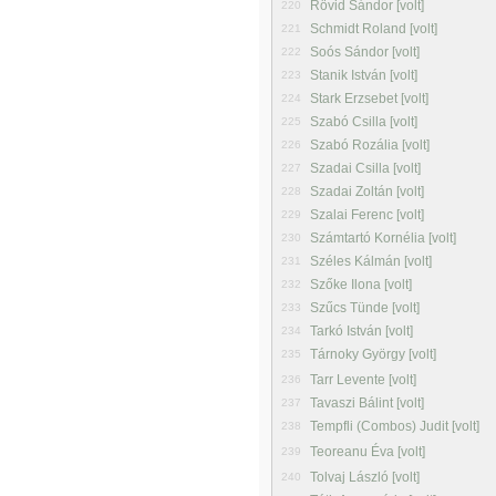
Rövid Sándor [volt]
220
Schmidt Roland [volt]
221
Soós Sándor [volt]
222
Stanik István [volt]
223
Stark Erzsebet [volt]
224
Szabó Csilla [volt]
225
Szabó Rozália [volt]
226
Szadai Csilla [volt]
227
Szadai Zoltán [volt]
228
Szalai Ferenc [volt]
229
Számtartó Kornélia [volt]
230
Széles Kálmán [volt]
231
Szőke Ilona [volt]
232
Szűcs Tünde [volt]
233
Tarkó István [volt]
234
Tárnoky György [volt]
235
Tarr Levente [volt]
236
Tavaszi Bálint [volt]
237
Tempfli (Combos) Judit [volt]
238
Teoreanu Éva [volt]
239
Tolvaj László [volt]
240