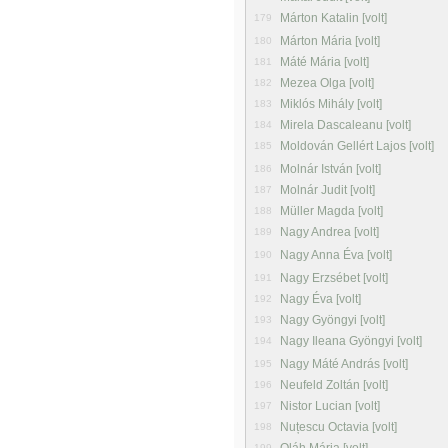
Márton Katalin [volt]
179
Márton Mária [volt]
180
Máté Mária [volt]
181
Mezea Olga [volt]
182
Miklós Mihály [volt]
183
Mirela Dascaleanu [volt]
184
Moldován Gellért Lajos [volt]
185
Molnár István [volt]
186
Molnár Judit [volt]
187
Müller Magda [volt]
188
Nagy Andrea [volt]
189
Nagy Anna Éva [volt]
190
Nagy Erzsébet [volt]
191
Nagy Éva [volt]
192
Nagy Gyöngyi [volt]
193
Nagy Ileana Gyöngyi [volt]
194
Nagy Máté András [volt]
195
Neufeld Zoltán [volt]
196
Nistor Lucian [volt]
197
Nuțescu Octavia [volt]
198
199