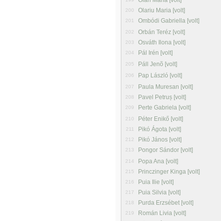
Oláh Mária [volt]
Olariu Maria [volt]
200
Ombódi Gabriella [volt]
201
Orbán Teréz [volt]
202
Osváth Ilona [volt]
203
Pál Irén [volt]
204
Páll Jenõ [volt]
205
Pap László [volt]
206
Paula Muresan [volt]
207
Pavel Petruș [volt]
208
Perte Gabriela [volt]
209
Péter Enikő [volt]
210
Pikó Ágota [volt]
211
Pikó János [volt]
212
Pongor Sándor [volt]
213
Popa Ana [volt]
214
Princzinger Kinga [volt]
215
Puia Ilie [volt]
216
Puia Silvia [volt]
217
Purda Erzsébet [volt]
218
Román Livia [volt]
219