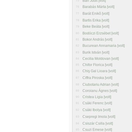
Bán Judit [volt]
75
Barabás Márta [volt]
76
Barát Enikõ [volt]
77
Bartis Erika [volt]
78
Beke Beáta [volt]
79
Bodóczi Erzsébet [volt]
80
Bokor András [volt]
81
Bucurean Annamaria [volt]
82
Burik István [volt]
83
Cecilia Moldovan [volt]
84
Chifor Florica [volt]
85
Chiş Gal Lioara [volt]
86
Ciffra Piroska [volt]
87
Ciubotariu Adrian [volt]
88
Coroianu Ágnes [volt]
89
Cristea Ligia [volt]
90
Csáki Ferenc [volt]
91
Csáki Ibolya [volt]
92
Csepregi Imola [volt]
93
Csiszár Csilla [volt]
94
Csuzi Emese [volt]
95