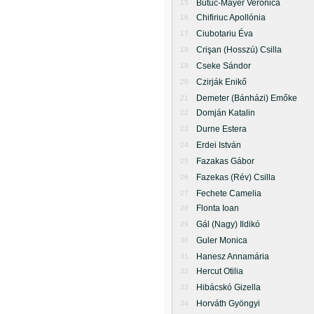
Butuc-Mayer Veronica
15
Chifiriuc Apollónia
16
Ciubotariu Éva
17
Crişan (Hosszú) Csilla
18
Cseke Sándor
19
Czirják Enikő
20
Demeter (Bánházi) Emőke
21
Domján Katalin
22
Durne Estera
23
Erdei István
24
Fazakas Gábor
25
Fazekas (Rév) Csilla
26
Fechete Camelia
27
Flonta Ioan
28
Gál (Nagy) Ildikó
29
Guler Monica
30
Hanesz Annamária
31
Hercut Otilia
32
Hibácskó Gizella
33
Horváth Gyöngyi
34