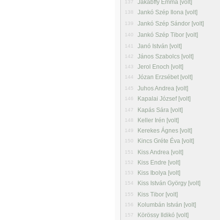
Jakabffy Emma [volt]
137
Jankó Szép Ilona [volt]
138
Jankó Szép Sándor [volt]
139
Jankó Szép Tibor [volt]
140
Janó István [volt]
141
János Szabolcs [volt]
142
Jerol Enoch [volt]
143
Józan Erzsébet [volt]
144
Juhos Andrea [volt]
145
Kapalai József [volt]
146
Kapás Sára [volt]
147
Keller Irén [volt]
148
Kerekes Ágnes [volt]
149
Kincs Gréte Éva [volt]
150
Kiss Andrea [volt]
151
Kiss Endre [volt]
152
Kiss Ibolya [volt]
153
Kiss István György [volt]
154
Kiss Tibor [volt]
155
Kolumbán István [volt]
156
Körössy Ildikó [volt]
157