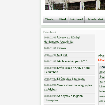
Címlap
Hírek
Iskoláról
Iskolai do
Friss hírek
Adysok az Ifjúsági
2016/11/08
Honismereti Akadémián
Kaláka
2016/11/01
Suli-buli
2016/11/01
Alka
Köszö
Iskola másképpen 2016
2016/11/01
Sza
Nyári iskola az Ady Endre
2016/07/18
ang
Líceumban
filoz
Kirándulás Szarvasra
2016/07/12
fran
Sikeres használtolajgyűjtés
2016/06/28
kém
az Adyban
latin
Az adysok a legjobb
2016/06/13
mér
robotépítők
olas