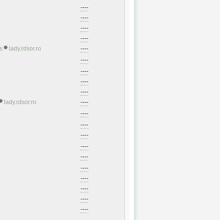
----
----
----
----
s
lady.rdsor.ro
----
----
----
----
----
lady.rdsor.ro
----
----
----
----
----
----
----
----
----
----
----