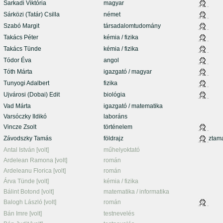
Sarkadi Viktória
magyar
Sárközi (Tatár) Csilla
német
Szabó Margit
társadalomtudomány
Takács Péter
kémia / fizika
Takács Tünde
kémia / fizika
Tódor Éva
angol
Tóth Márta
igazgató / magyar
Tunyogi Adalbert
fizika
Ujvárosi (Dobai) Edit
biológia
Vad Márta
igazgató / matematika
Varsóczky Ildikó
laboráns
Vincze Zsolt
történelem
Závodszky Tamás
földrajz
ztam
Antal István [volt]
műhelyoktató
Ardelean Ramona [volt]
román
Ardeleanu Florica [volt]
román
Árva Tünde [volt]
kémia / fizika
Bálint Botond [volt]
matematika / informatika
Balogh László [volt]
román
Bán Imre [volt]
testnevelés