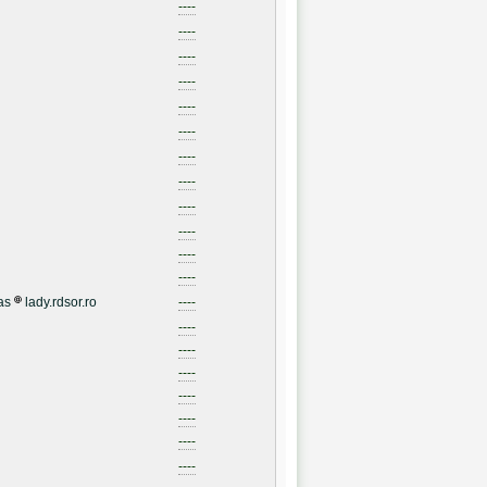
----
----
----
----
----
----
----
----
----
----
----
----
as
lady.rdsor.ro
----
----
----
----
----
----
----
----