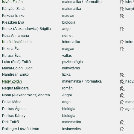
István Zoltán
matematika / informatika
istvz
Kányádi Zoltán
matematika
kanyi
Kirkósa Enikő
magyar
Kleszken Éva
biológia
Koncz (Alexandrovics) Brigitta
angol
Kósa Annamária
német
Kotró László Lehel
informatika
kotro
Kozma Éva
magyar
Kurucz Éva
vallás
Luka (Futó) Enikő
pszichológia
Makai-Bölöni Judit
könyvtáros
Năndrean Enikõ
fizika
Nagy Zoltán
matematika / informatika
nagy
Negruţ Mărioara
román
Nonn (Alexandrovics) Andrea
Angol
Pallai Márta
angol
mart
Puskás Ágnes
biológia
agne
Puskás Károly
biológia
Ridi Enikő
matematika
Rollinger László István
testnevelés