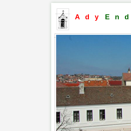
Ady
En