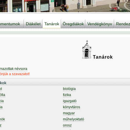
kumentumok
Diákélet
Tanárok
Öregdiákok
Vendégkönyv
Rendez
Tanárok
lmazottak névsora
njük a szavazatot!
kok
ol
biológia
ófia
fizika
cia
igazgató
ia
könyvtáros
magyar
nök
műhelyoktató
z
orosz