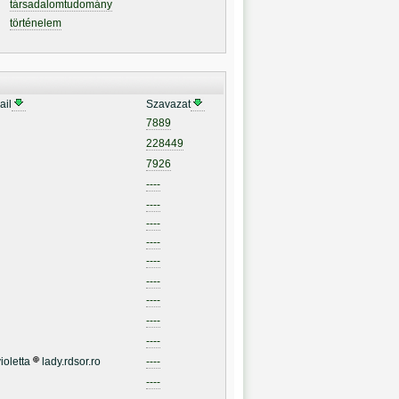
társadalomtudomány
történelem
ail
Szavazat
7889
228449
7926
----
----
----
----
----
----
----
----
----
ioletta
lady.rdsor.ro
----
----