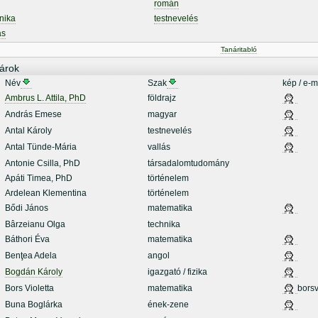
román
nika
testnevelés
ás
Tanáritabló
árok
Név
Szak
kép / e-m
Ambrus L. Attila, PhD
földrajz
András Emese
magyar
Antal Károly
testnevelés
Antal Tünde-Mária
vallás
Antonie Csilla, PhD
társadalomtudomány
Apáti Timea, PhD
történelem
Ardelean Klementina
történelem
Bődi János
matematika
Bârzeianu Olga
technika
Báthori Éva
matematika
Benţea Adela
angol
Bogdán Károly
igazgató / fizika
Bors Violetta
matematika
borsv
Buna Boglárka
ének-zene