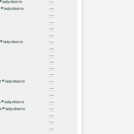
lady.rdsor.ro
----
lady.rdsor.ro
----
----
----
----
----
lady.rdsor.ro
----
----
----
----
----
----
z
lady.rdsor.ro
----
----
----
a
lady.rdsor.ro
----
s
lady.rdsor.ro
----
----
----
----