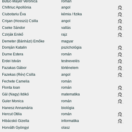
Butuc-Mayer Veronica
román
Chifiriuc Apollónia
angol
Ciubotariu Éva
kémia / fizika
Crişan (Hosszú) Csilla
angol
Cseke Sándor
vallás
Czirják Enikő
rajz
Demeter (Bánházi) Emőke
magyar
Domján Katalin
pszichológia
Durne Estera
román
Erdei István
testnevelés
Fazakas Gábor
történelem
Fazekas (Rév) Csilla
angol
Fechete Camelia
román
Flonta Ioan
román
Gál (Nagy) Ildikó
matematika
Guler Monica
román
Hanesz Annamária
biológia
Hercut Otilia
román
Hibácskó Gizella
informatika
Horváth Gyöngyi
olasz