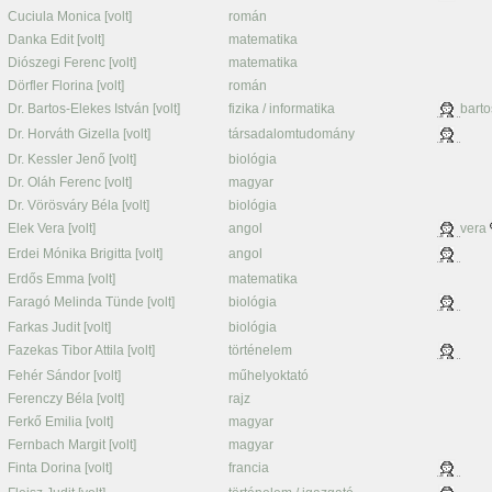
Cuciula Monica [volt]
román
Danka Edit [volt]
matematika
Diószegi Ferenc [volt]
matematika
Dörfler Florina [volt]
román
Dr. Bartos-Elekes István [volt]
fizika / informatika
barto
Dr. Horváth Gizella [volt]
társadalomtudomány
Dr. Kessler Jenő [volt]
biológia
Dr. Oláh Ferenc [volt]
magyar
Dr. Vörösváry Béla [volt]
biológia
Elek Vera [volt]
angol
vera
Erdei Mónika Brigitta [volt]
angol
Erdős Emma [volt]
matematika
Faragó Melinda Tünde [volt]
biológia
Farkas Judit [volt]
biológia
Fazekas Tibor Attila [volt]
történelem
Fehér Sándor [volt]
műhelyoktató
Ferenczy Béla [volt]
rajz
Ferkő Emilia [volt]
magyar
Fernbach Margit [volt]
magyar
Finta Dorina [volt]
francia