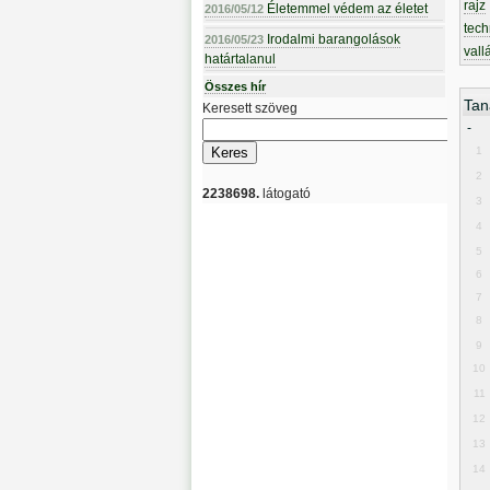
rajz
Életemmel védem az életet
2016/05/12
tech
Irodalmi barangolások
2016/05/23
vall
határtalanul
Összes hír
Tan
Keresett szöveg
-
1
2
2238698.
látogató
3
4
5
6
7
8
9
10
11
12
13
14