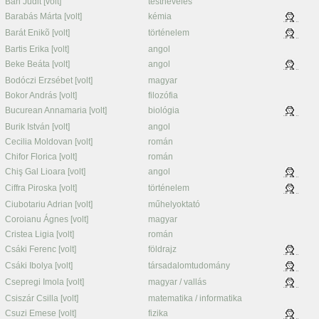
Bán Judit [volt]
testnevelés
Barabás Márta [volt]
kémia
Barát Enikõ [volt]
történelem
Bartis Erika [volt]
angol
Beke Beáta [volt]
angol
Bodóczi Erzsébet [volt]
magyar
Bokor András [volt]
filozófia
Bucurean Annamaria [volt]
biológia
Burik István [volt]
angol
Cecilia Moldovan [volt]
román
Chifor Florica [volt]
román
Chiş Gal Lioara [volt]
angol
Ciffra Piroska [volt]
történelem
Ciubotariu Adrian [volt]
műhelyoktató
Coroianu Ágnes [volt]
magyar
Cristea Ligia [volt]
román
Csáki Ferenc [volt]
földrajz
Csáki Ibolya [volt]
társadalomtudomány
Csepregi Imola [volt]
magyar / vallás
Csiszár Csilla [volt]
matematika / informatika
Csuzi Emese [volt]
fizika