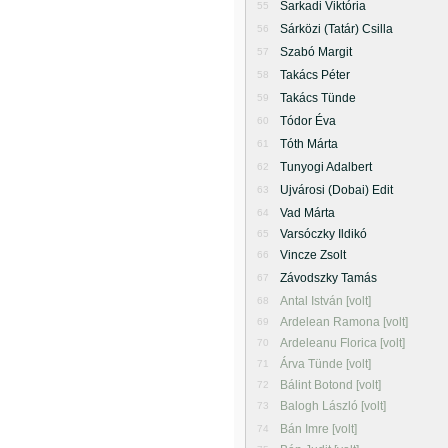
Sarkadi Viktória
55
Sárközi (Tatár) Csilla
56
Szabó Margit
57
Takács Péter
58
Takács Tünde
59
Tódor Éva
60
Tóth Márta
61
Tunyogi Adalbert
62
Ujvárosi (Dobai) Edit
63
Vad Márta
64
Varsóczky Ildikó
65
Vincze Zsolt
66
Závodszky Tamás
67
Antal István [volt]
68
Ardelean Ramona [volt]
69
Ardeleanu Florica [volt]
70
Árva Tünde [volt]
71
Bálint Botond [volt]
72
Balogh László [volt]
73
Bán Imre [volt]
74