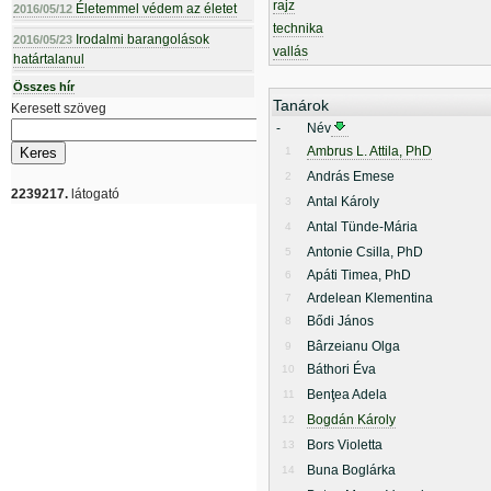
rajz
Életemmel védem az életet
2016/05/12
technika
Irodalmi barangolások
2016/05/23
vallás
határtalanul
Összes hír
Tanárok
Keresett szöveg
-
Név
Ambrus L. Attila, PhD
1
András Emese
2
2239217.
látogató
Antal Károly
3
Antal Tünde-Mária
4
Antonie Csilla, PhD
5
Apáti Timea, PhD
6
Ardelean Klementina
7
Bődi János
8
Bârzeianu Olga
9
Báthori Éva
10
Benţea Adela
11
Bogdán Károly
12
Bors Violetta
13
Buna Boglárka
14