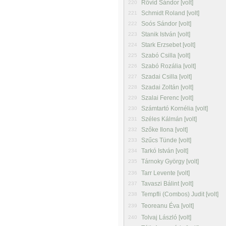
Rövid Sándor [volt]
220
Schmidt Roland [volt]
221
Soós Sándor [volt]
222
Stanik István [volt]
223
Stark Erzsebet [volt]
224
Szabó Csilla [volt]
225
Szabó Rozália [volt]
226
Szadai Csilla [volt]
227
Szadai Zoltán [volt]
228
Szalai Ferenc [volt]
229
Számtartó Kornélia [volt]
230
Széles Kálmán [volt]
231
Szőke Ilona [volt]
232
Szűcs Tünde [volt]
233
Tarkó István [volt]
234
Tárnoky György [volt]
235
Tarr Levente [volt]
236
Tavaszi Bálint [volt]
237
Tempfli (Combos) Judit [volt]
238
Teoreanu Éva [volt]
239
Tolvaj László [volt]
240