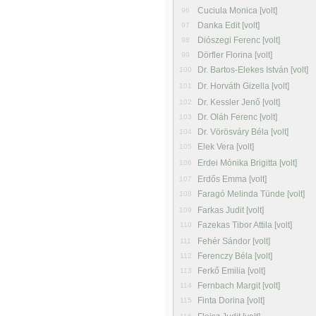
Cuciula Monica [volt]
96
Danka Edit [volt]
97
Diószegi Ferenc [volt]
98
Dörfler Florina [volt]
99
Dr. Bartos-Elekes István [volt]
100
Dr. Horváth Gizella [volt]
101
Dr. Kessler Jenő [volt]
102
Dr. Oláh Ferenc [volt]
103
Dr. Vörösváry Béla [volt]
104
Elek Vera [volt]
105
Erdei Mónika Brigitta [volt]
106
Erdős Emma [volt]
107
Faragó Melinda Tünde [volt]
108
Farkas Judit [volt]
109
Fazekas Tibor Attila [volt]
110
Fehér Sándor [volt]
111
Ferenczy Béla [volt]
112
Ferkő Emilia [volt]
113
Fernbach Margit [volt]
114
Finta Dorina [volt]
115