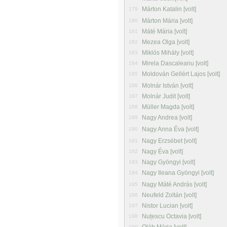
Márton Katalin [volt]
179
Márton Mária [volt]
180
Máté Mária [volt]
181
Mezea Olga [volt]
182
Miklós Mihály [volt]
183
Mirela Dascaleanu [volt]
184
Moldován Gellért Lajos [volt]
185
Molnár István [volt]
186
Molnár Judit [volt]
187
Müller Magda [volt]
188
Nagy Andrea [volt]
189
Nagy Anna Éva [volt]
190
Nagy Erzsébet [volt]
191
Nagy Éva [volt]
192
Nagy Gyöngyi [volt]
193
Nagy Ileana Gyöngyi [volt]
194
Nagy Máté András [volt]
195
Neufeld Zoltán [volt]
196
Nistor Lucian [volt]
197
Nuțescu Octavia [volt]
198
199