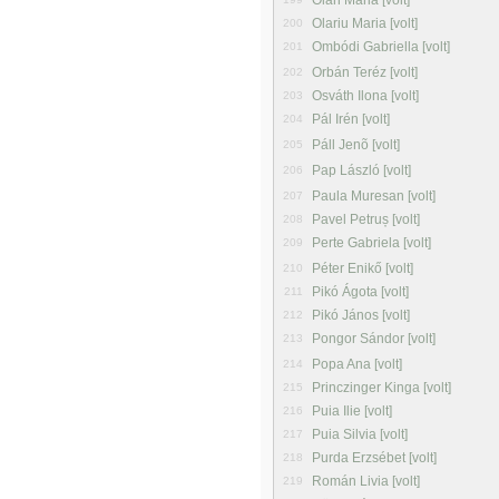
Oláh Mária [volt]
Olariu Maria [volt]
200
Ombódi Gabriella [volt]
201
Orbán Teréz [volt]
202
Osváth Ilona [volt]
203
Pál Irén [volt]
204
Páll Jenõ [volt]
205
Pap László [volt]
206
Paula Muresan [volt]
207
Pavel Petruș [volt]
208
Perte Gabriela [volt]
209
Péter Enikő [volt]
210
Pikó Ágota [volt]
211
Pikó János [volt]
212
Pongor Sándor [volt]
213
Popa Ana [volt]
214
Princzinger Kinga [volt]
215
Puia Ilie [volt]
216
Puia Silvia [volt]
217
Purda Erzsébet [volt]
218
Román Livia [volt]
219