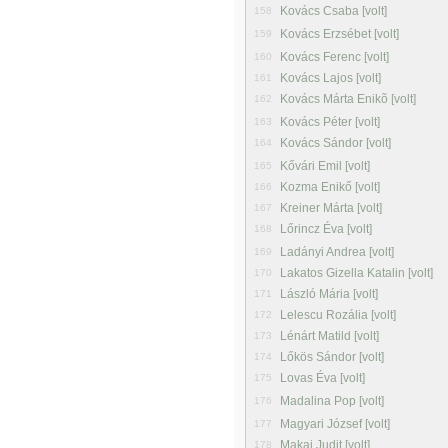
Kovács Csaba [volt]
158
Kovács Erzsébet [volt]
159
Kovács Ferenc [volt]
160
Kovács Lajos [volt]
161
Kovács Márta Enikõ [volt]
162
Kovács Péter [volt]
163
Kovács Sándor [volt]
164
Kővári Emil [volt]
165
Kozma Enikő [volt]
166
Kreiner Márta [volt]
167
Lőrincz Éva [volt]
168
Ladányi Andrea [volt]
169
Lakatos Gizella Katalin [volt]
170
László Mária [volt]
171
Lelescu Rozália [volt]
172
Lénárt Matild [volt]
173
Lőkös Sándor [volt]
174
Lovas Éva [volt]
175
Madalina Pop [volt]
176
Magyari József [volt]
177
Makai Judit [volt]
178