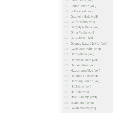
Fleisz Judit [volt]
116
Fodor Ferenc [volt]
117
Földesi Pál [volt]
118
Gabriella Gale [volt]
119
Geréb Márta [volt]
120
Gergely Natália [volt]
121
Ghița Paula [volt]
122
Gócz József [volt]
123
Gyenge László István [volt]
124
Gyulafalvy Mária [volt]
125
Hanis Aletta [volt]
126
Hartstein Gréta [volt]
127
Hauler Ildikó [volt]
128
Hausmann Alice [volt]
129
Holubák Lajos [volt]
130
Hornung Ferenc [volt]
131
Iffiú Mária [volt]
132
Ilie Puia [volt]
133
Ilisie Luminiţa [volt]
134
István Tibor [volt]
135
Jakab Noémi [volt]
136