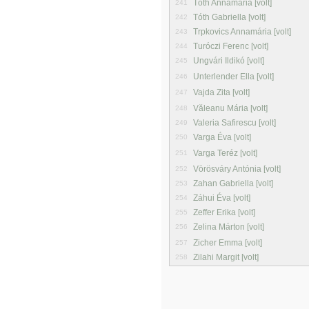
Tóth Annamária [volt]
241
Tóth Gabriella [volt]
242
Trpkovics Annamária [volt]
243
Turóczi Ferenc [volt]
244
Ungvári Ildikó [volt]
245
Unterlender Ella [volt]
246
Vajda Zita [volt]
247
Văleanu Mária [volt]
248
Valeria Safirescu [volt]
249
Varga Éva [volt]
250
Varga Teréz [volt]
251
Vörösváry Antónia [volt]
252
Zahan Gabriella [volt]
253
Záhui Éva [volt]
254
Zeffer Erika [volt]
255
Zelina Márton [volt]
256
Zicher Emma [volt]
257
Zilahi Margit [volt]
258