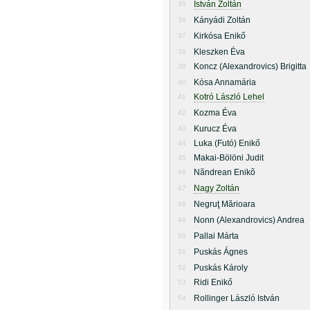
István Zoltán
35
Kányádi Zoltán
36
Kirkósa Enikő
37
Kleszken Éva
38
Koncz (Alexandrovics) Brigitta
39
Kósa Annamária
40
Kotró László Lehel
41
Kozma Éva
42
Kurucz Éva
43
Luka (Futó) Enikő
44
Makai-Bölöni Judit
45
Năndrean Enikõ
46
Nagy Zoltán
47
Negruţ Mărioara
48
Nonn (Alexandrovics) Andrea
49
Pallai Márta
50
Puskás Ágnes
51
Puskás Károly
52
Ridi Enikő
53
Rollinger László István
54