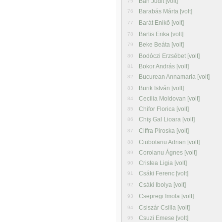
Bán Judit [volt]
75
Barabás Márta [volt]
76
Barát Enikõ [volt]
77
Bartis Erika [volt]
78
Beke Beáta [volt]
79
Bodóczi Erzsébet [volt]
80
Bokor András [volt]
81
Bucurean Annamaria [volt]
82
Burik István [volt]
83
Cecilia Moldovan [volt]
84
Chifor Florica [volt]
85
Chiş Gal Lioara [volt]
86
Ciffra Piroska [volt]
87
Ciubotariu Adrian [volt]
88
Coroianu Ágnes [volt]
89
Cristea Ligia [volt]
90
Csáki Ferenc [volt]
91
Csáki Ibolya [volt]
92
Csepregi Imola [volt]
93
Csiszár Csilla [volt]
94
Csuzi Emese [volt]
95