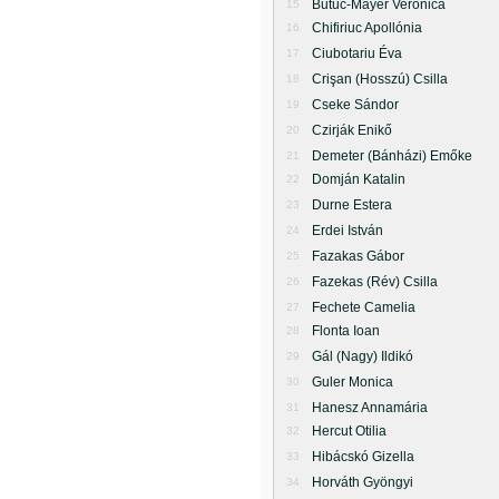
Butuc-Mayer Veronica
15
Chifiriuc Apollónia
16
Ciubotariu Éva
17
Crişan (Hosszú) Csilla
18
Cseke Sándor
19
Czirják Enikő
20
Demeter (Bánházi) Emőke
21
Domján Katalin
22
Durne Estera
23
Erdei István
24
Fazakas Gábor
25
Fazekas (Rév) Csilla
26
Fechete Camelia
27
Flonta Ioan
28
Gál (Nagy) Ildikó
29
Guler Monica
30
Hanesz Annamária
31
Hercut Otilia
32
Hibácskó Gizella
33
Horváth Gyöngyi
34