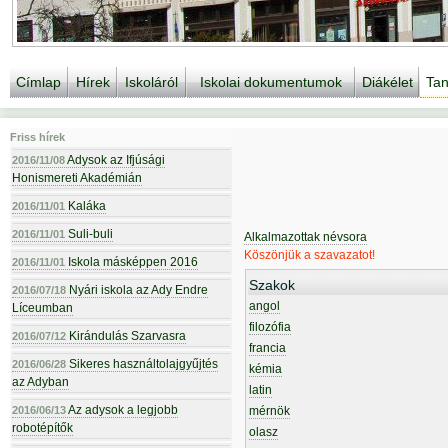
Címlap
Hírek
Iskoláról
Iskolai dokumentumok
Diákélet
Tan
Friss hírek
Adysok az Ifjúsági
2016/11/08
Honismereti Akadémián
Kaláka
2016/11/01
Suli-buli
2016/11/01
Alkalmazottak névsora
Köszönjük a szavazatot!
Iskola másképpen 2016
2016/11/01
Szakok
Nyári iskola az Ady Endre
2016/07/18
angol
Líceumban
filozófia
Kirándulás Szarvasra
2016/07/12
francia
Sikeres használtolajgyűjtés
2016/06/28
kémia
az Adyban
latin
Az adysok a legjobb
2016/06/13
mérnök
robotépítők
olasz