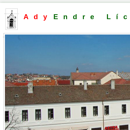
Ady
Endre Lí