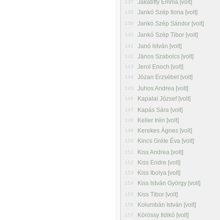
Jakabffy Emma [volt]
137
Jankó Szép Ilona [volt]
138
Jankó Szép Sándor [volt]
139
Jankó Szép Tibor [volt]
140
Janó István [volt]
141
János Szabolcs [volt]
142
Jerol Enoch [volt]
143
Józan Erzsébet [volt]
144
Juhos Andrea [volt]
145
Kapalai József [volt]
146
Kapás Sára [volt]
147
Keller Irén [volt]
148
Kerekes Ágnes [volt]
149
Kincs Gréte Éva [volt]
150
Kiss Andrea [volt]
151
Kiss Endre [volt]
152
Kiss Ibolya [volt]
153
Kiss István György [volt]
154
Kiss Tibor [volt]
155
Kolumbán István [volt]
156
Körössy Ildikó [volt]
157