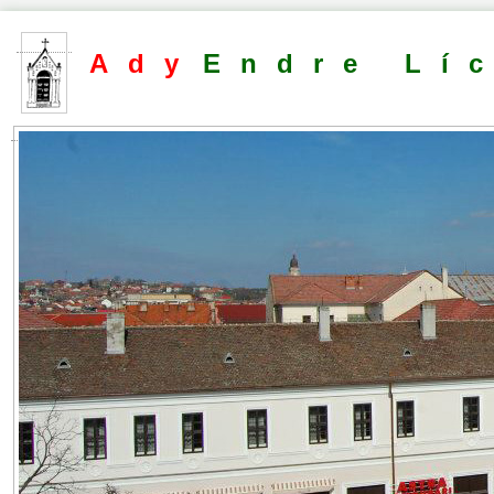
Ady
Endre Lí