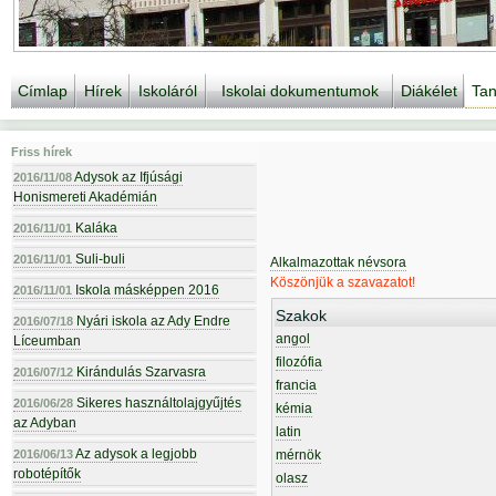
Címlap
Hírek
Iskoláról
Iskolai dokumentumok
Diákélet
Tan
Friss hírek
Adysok az Ifjúsági
2016/11/08
Honismereti Akadémián
Kaláka
2016/11/01
Suli-buli
2016/11/01
Alkalmazottak névsora
Köszönjük a szavazatot!
Iskola másképpen 2016
2016/11/01
Szakok
Nyári iskola az Ady Endre
2016/07/18
angol
Líceumban
filozófia
Kirándulás Szarvasra
2016/07/12
francia
Sikeres használtolajgyűjtés
2016/06/28
kémia
az Adyban
latin
Az adysok a legjobb
2016/06/13
mérnök
robotépítők
olasz