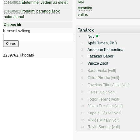
rajz
Életemmel védem az életet
2016/05/12
technika
Irodalmi barangolások
2016/05/23
vallás
határtalanul
Összes hír
Tanárok
Keresett szöveg
-
Név
Apáti Timea, PhD
1
Ardelean Klementina
2
2239762.
látogató
Fazakas Gábor
3
Vincze Zsolt
4
Barát Enikõ [volt]
5
Ciffra Piroska [volt]
6
Fazekas Tibor Attila [volt]
7
Fleisz Judit [volt]
8
Fodor Ferenc [volt]
9
Józan Erzsébet [volt]
10
Kapalai József [volt]
11
Miklós Mihály [volt]
12
Rövid Sándor [volt]
13