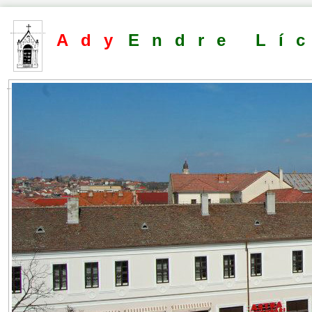
Ady
Endre Lí