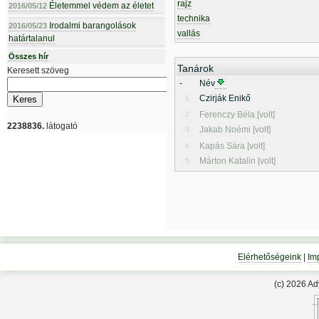
rajz
Életemmel védem az életet
2016/05/12
technika
Irodalmi barangolások
2016/05/23
vallás
határtalanul
Összes hír
Tanárok
Keresett szöveg
-
Név
Czirják Enikő
1
Ferenczy Béla [volt]
2
2238836.
látogató
Jakab Noémi [volt]
3
Kapás Sára [volt]
4
Márton Katalin [volt]
5
Elérhetőségeink
|
Im
(c) 2026 A