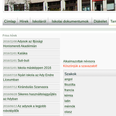
Címlap
Hírek
Iskoláról
Iskolai dokumentumok
Diákélet
Tan
Friss hírek
Adysok az Ifjúsági
2016/11/08
Honismereti Akadémián
Kaláka
2016/11/01
Suli-buli
2016/11/01
Alkalmazottak névsora
Köszönjük a szavazatot!
Iskola másképpen 2016
2016/11/01
Szakok
Nyári iskola az Ady Endre
2016/07/18
angol
Líceumban
filozófia
Kirándulás Szarvasra
2016/07/12
francia
Sikeres használtolajgyűjtés
2016/06/28
kémia
az Adyban
latin
Az adysok a legjobb
2016/06/13
mérnök
robotépítők
olasz