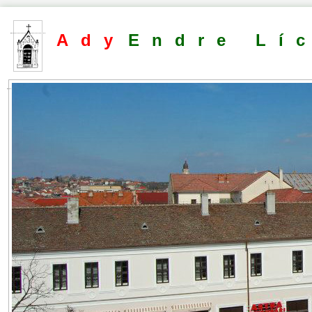
Ady
Endre Lí