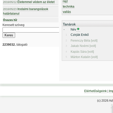
rajz
Életemmel védem az életet
2016/05/12
technika
Irodalmi barangolások
2016/05/23
vallás
határtalanul
Összes hír
Tanárok
Keresett szöveg
-
Név
Czirják Enikő
1
Ferenczy Béla [volt]
2
2239032.
látogató
Jakab Noémi [volt]
3
Kapás Sára [volt]
4
Márton Katalin [volt]
5
Elérhetőségeink
|
Im
(c) 2026 A