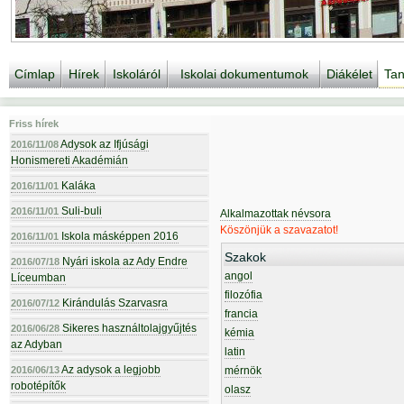
Címlap
Hírek
Iskoláról
Iskolai dokumentumok
Diákélet
Tan
Friss hírek
Adysok az Ifjúsági
2016/11/08
Honismereti Akadémián
Kaláka
2016/11/01
Suli-buli
2016/11/01
Alkalmazottak névsora
Köszönjük a szavazatot!
Iskola másképpen 2016
2016/11/01
Szakok
Nyári iskola az Ady Endre
2016/07/18
angol
Líceumban
filozófia
Kirándulás Szarvasra
2016/07/12
francia
Sikeres használtolajgyűjtés
2016/06/28
kémia
az Adyban
latin
Az adysok a legjobb
2016/06/13
mérnök
robotépítők
olasz