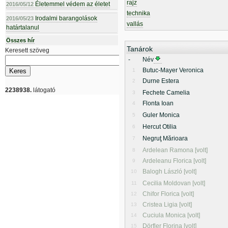
rajz
Életemmel védem az életet
2016/05/12
technika
Irodalmi barangolások
2016/05/23
vallás
határtalanul
Összes hír
Tanárok
Keresett szöveg
-
Név
Butuc-Mayer Veronica
1
Durne Estera
2
2238938.
látogató
Fechete Camelia
3
Flonta Ioan
4
Guler Monica
5
Hercut Otilia
6
Negruţ Mărioara
7
Ardelean Ramona [volt]
8
Ardeleanu Florica [volt]
9
Balogh László [volt]
10
Cecilia Moldovan [volt]
11
Chifor Florica [volt]
12
Cristea Ligia [volt]
13
Cuciula Monica [volt]
14
Dörfler Florina [volt]
15