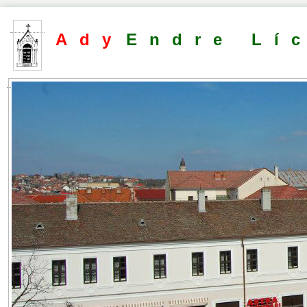
Ady
Endre Lí