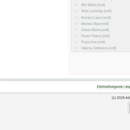
Iffiú Mária [volt]
16
Ilisie Luminiţa [volt]
17
Kovács Lajos [volt]
18
Mezea Olga [volt]
19
Olariu Maria [volt]
20
Pavel Petruș [volt]
21
Popa Ana [volt]
22
Valeria Safirescu [volt]
23
Elérhetőségeink
|
Im
(c) 2026 A