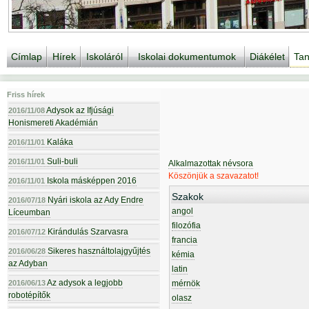
Címlap
Hírek
Iskoláról
Iskolai dokumentumok
Diákélet
Tan
Friss hírek
Adysok az Ifjúsági
2016/11/08
Honismereti Akadémián
Kaláka
2016/11/01
Suli-buli
2016/11/01
Alkalmazottak névsora
Köszönjük a szavazatot!
Iskola másképpen 2016
2016/11/01
Szakok
Nyári iskola az Ady Endre
2016/07/18
angol
Líceumban
filozófia
Kirándulás Szarvasra
2016/07/12
francia
Sikeres használtolajgyűjtés
2016/06/28
kémia
az Adyban
latin
Az adysok a legjobb
2016/06/13
mérnök
robotépítők
olasz