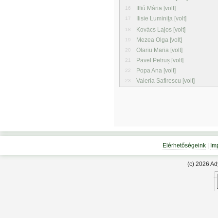
Iffiú Mária [volt]
16
Ilisie Luminiţa [volt]
17
Kovács Lajos [volt]
18
Mezea Olga [volt]
19
Olariu Maria [volt]
20
Pavel Petruș [volt]
21
Popa Ana [volt]
22
Valeria Safirescu [volt]
23
Elérhetőségeink
|
Im
(c) 2026 A