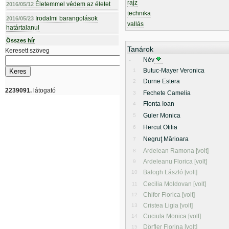
rajz
Életemmel védem az életet
2016/05/12
technika
Irodalmi barangolások
2016/05/23
vallás
határtalanul
Összes hír
Tanárok
Keresett szöveg
-
Név
Butuc-Mayer Veronica
1
Durne Estera
2
2239091.
látogató
Fechete Camelia
3
Flonta Ioan
4
Guler Monica
5
Hercut Otilia
6
Negruţ Mărioara
7
Ardelean Ramona [volt]
8
Ardeleanu Florica [volt]
9
Balogh László [volt]
10
Cecilia Moldovan [volt]
11
Chifor Florica [volt]
12
Cristea Ligia [volt]
13
Cuciula Monica [volt]
14
Dörfler Florina [volt]
15