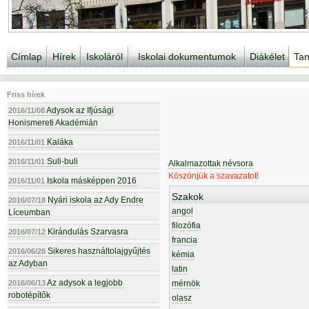
Címlap
Hírek
Iskoláról
Iskolai dokumentumok
Diákélet
Tan
Friss hírek
Adysok az Ifjúsági
2016/11/08
Honismereti Akadémián
Kaláka
2016/11/01
Suli-buli
2016/11/01
Alkalmazottak névsora
Köszönjük a szavazatot!
Iskola másképpen 2016
2016/11/01
Szakok
Nyári iskola az Ady Endre
2016/07/18
angol
Líceumban
filozófia
Kirándulás Szarvasra
2016/07/12
francia
Sikeres használtolajgyűjtés
2016/06/28
kémia
az Adyban
latin
Az adysok a legjobb
2016/06/13
mérnök
robotépítők
olasz