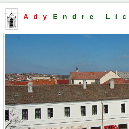
Ady
Endre Lí