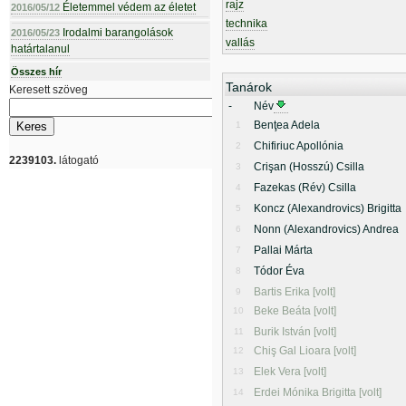
rajz
Életemmel védem az életet
2016/05/12
technika
Irodalmi barangolások
2016/05/23
vallás
határtalanul
Összes hír
Tanárok
Keresett szöveg
-
Név
Benţea Adela
1
Chifiriuc Apollónia
2
2239103.
látogató
Crişan (Hosszú) Csilla
3
Fazekas (Rév) Csilla
4
Koncz (Alexandrovics) Brigitta
5
Nonn (Alexandrovics) Andrea
6
Pallai Márta
7
Tódor Éva
8
Bartis Erika [volt]
9
Beke Beáta [volt]
10
Burik István [volt]
11
Chiş Gal Lioara [volt]
12
Elek Vera [volt]
13
Erdei Mónika Brigitta [volt]
14