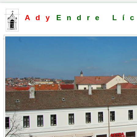
Ady
Endre Lí