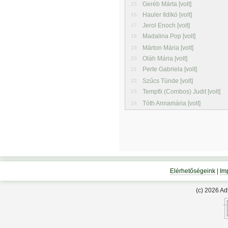
Geréb Márta [volt]
15
Hauler Ildikó [volt]
16
Jerol Enoch [volt]
17
Madalina Pop [volt]
18
Márton Mária [volt]
19
Oláh Mária [volt]
20
Perte Gabriela [volt]
21
Szűcs Tünde [volt]
22
Tempfli (Combos) Judit [volt]
23
Tóth Annamária [volt]
24
Elérhetőségeink
|
Im
(c) 2026 A