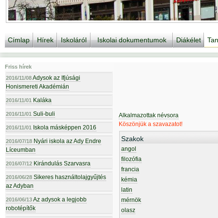
Címlap
Hírek
Iskoláról
Iskolai dokumentumok
Diákélet
Tan
Friss hírek
Adysok az Ifjúsági
2016/11/08
Honismereti Akadémián
Kaláka
2016/11/01
Suli-buli
2016/11/01
Alkalmazottak névsora
Köszönjük a szavazatot!
Iskola másképpen 2016
2016/11/01
Szakok
Nyári iskola az Ady Endre
2016/07/18
angol
Líceumban
filozófia
Kirándulás Szarvasra
2016/07/12
francia
Sikeres használtolajgyűjtés
2016/06/28
kémia
az Adyban
latin
Az adysok a legjobb
2016/06/13
mérnök
robotépítők
olasz