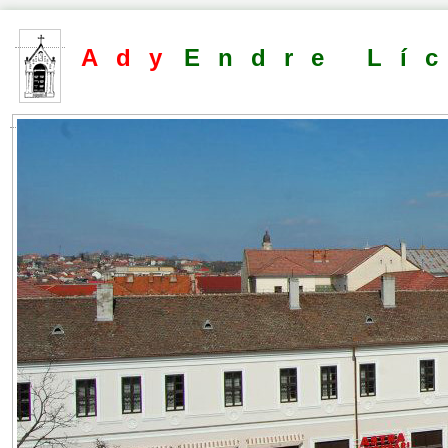
Ady
Endre Lí