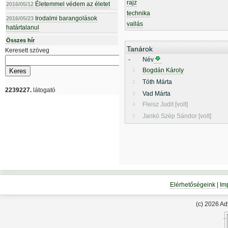
rajz
Életemmel védem az életet
2016/05/12
technika
Irodalmi barangolások
2016/05/23
vallás
határtalanul
Összes hír
Tanárok
Keresett szöveg
-
Név
Bogdán Károly
1
Tóth Márta
2
2239227.
látogató
Vad Márta
3
Fleisz Judit [volt]
4
Jankó Szép Sándor [volt]
5
Elérhetőségeink
|
Im
(c) 2026 A