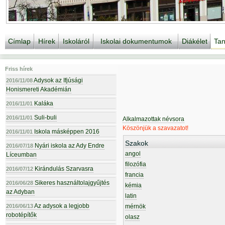
Címlap
Hírek
Iskoláról
Iskolai dokumentumok
Diákélet
Tan
Friss hírek
Adysok az Ifjúsági
2016/11/08
Honismereti Akadémián
Kaláka
2016/11/01
Suli-buli
2016/11/01
Alkalmazottak névsora
Köszönjük a szavazatot!
Iskola másképpen 2016
2016/11/01
Szakok
Nyári iskola az Ady Endre
2016/07/18
angol
Líceumban
filozófia
Kirándulás Szarvasra
2016/07/12
francia
Sikeres használtolajgyűjtés
2016/06/28
kémia
az Adyban
latin
Az adysok a legjobb
2016/06/13
mérnök
robotépítők
olasz