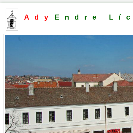
Ady
Endre Lí