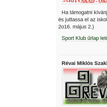
Ha támogatni kívánja
és juttassa el az is
2o16. május 2.)
Sport Klub űrlap let
Révai Miklós Sza