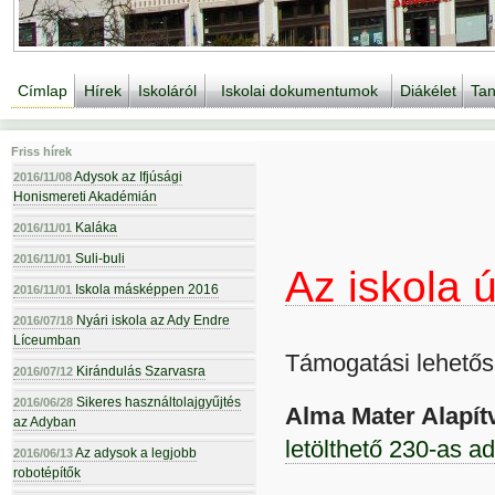
Címlap
Hírek
Iskoláról
Iskolai dokumentumok
Diákélet
Tan
Friss hírek
Adysok az Ifjúsági
2016/11/08
Honismereti Akadémián
Kaláka
2016/11/01
Suli-buli
2016/11/01
Az iskola 
Iskola másképpen 2016
2016/11/01
Nyári iskola az Ady Endre
2016/07/18
Líceumban
Támogatási lehetős
Kirándulás Szarvasra
2016/07/12
Sikeres használtolajgyűjtés
2016/06/28
Alma Mater Alapí
az Adyban
letölthető 230-as ad
Az adysok a legjobb
2016/06/13
robotépítők