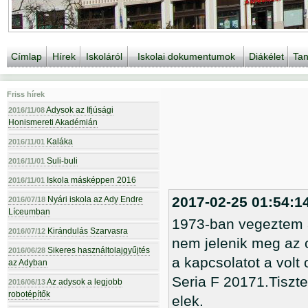
Címlap
Hírek
Iskoláról
Iskolai dokumentumok
Diákélet
Tan
Friss hírek
Adysok az Ifjúsági
2016/11/08
Honismereti Akadémián
Kaláka
2016/11/01
Suli-buli
2016/11/01
Iskola másképpen 2016
2016/11/01
2017-02-25 01:54:1
Nyári iskola az Ady Endre
2016/07/18
Líceumban
1973-ban vegeztem a
Kirándulás Szarvasra
2016/07/12
nem jelenik meg az 
Sikeres használtolajgyűjtés
2016/06/28
a kapcsolatot a volt
az Adyban
Seria F 20171.Tiszt
Az adysok a legjobb
2016/06/13
robotépítők
elek.