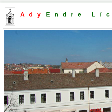
Ady
Endre Lí