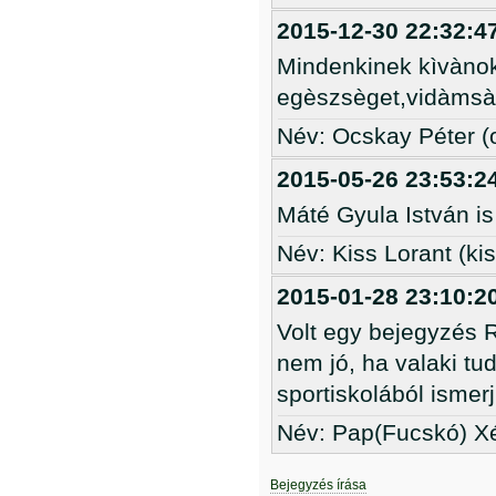
2015-12-30 22:32:4
Mindenkinek kìvànok 
egèszsèget,vidàmsàg
Név: Ocskay Péter 
2015-05-26 23:53:2
Máté Gyula István is 
Név: Kiss Lorant (kis
2015-01-28 23:10:2
Volt egy bejegyzés 
nem jó, ha valaki tud
sportiskolából isme
Név: Pap(Fucskó) Xé
Bejegyzés írása