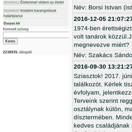
Életemmel védem az életet
2016/05/12
Név: Borsi Istvan (i
Irodalmi barangolások
2016/05/23
határtalanul
2016-12-05 21:07:2
Összes hír
1974-ben érettségiz
Keresett szöveg
volt tanárok közzül.
megnevezve miért?
2238935.
látogató
Név: Szakács Sándo
2016-09-30 13:21:2
Sziasztok! 2017. jún
találkozót. Kérlek ti
évfolyam, jelentkezz
Terveink szerint reg
osztálynak külön, ma
dísztermében. Minde
kedves családjának 