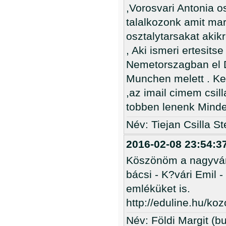
,Vorosvari Antonia o
talalkozonk amit ma
osztalytarsakat akik
, Aki ismeri ertesits
Nemetorszagban el D
Munchen melett . Ke
,az imail cimem csi
tobben lenenk Minden
Név: Tiejan Csilla Ste
2016-02-08 23:54:3
Köszönöm a nagyvára
bácsi - K?vári Emil -
emléküket is.
http://eduline.hu/
Név: Földi Margit (bu