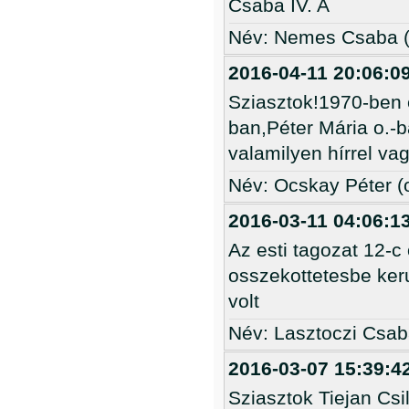
Csaba IV. A
Név: Nemes Csaba 
2016-04-11 20:06:0
Sziasztok!1970-ben 
ban,Péter Mária o.-b
valamilyen hírrel va
Név: Ocskay Péter 
2016-03-11 04:06:1
Az esti tagozat 12-c
osszekottetesbe kerul
volt
Név: Lasztoczi Csab
2016-03-07 15:39:4
Sziasztok Tiejan Cs