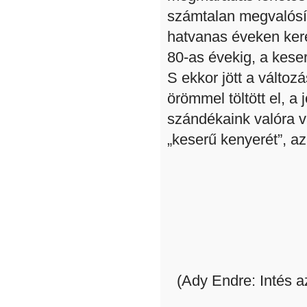
számtalan megvalósít
hatvanas éveken ker
80-as évekig, a kese
S ekkor jött a válto
örömmel töltött el, a
szándékaink valóra vá
„keserű kenyerét”, a
(Ady Endre: Intés a