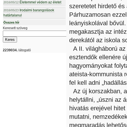
Életemmel védem az életet
2016/05/12
szeretetet hirdető é
Irodalmi barangolások
2016/05/23
Párhuzamosan ezzel, 
határtalanul
leányiskolával bővül.
Összes hír
Keresett szöveg
megakasztja az intéz
derekától az iskola s
A II. világháború az
2239034.
látogató
esztendők ellenére új
hagyományokat folyta
ateista-kommunista r
fel kell adni „hadáll
Az új korszakban, a
helytállni, „úszni az 
hivatás erejével hite
mutatni, nemzedékek 
megmaradás lehetőség