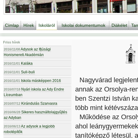
Címlap
Hírek
Iskoláról
Iskolai dokumentumok
Diákélet
Tan
Friss hírek
Adysok az Ifjúsági
2016/11/08
Honismereti Akadémián
Kaláka
2016/11/01
Suli-buli
2016/11/01
Nagyvárad legjelen
Iskola másképpen 2016
2016/11/01
annak az Orsolya-ren
Nyári iskola az Ady Endre
2016/07/18
Líceumban
ben Szentzi István ka
Kirándulás Szarvasra
2016/07/12
több mint kétévszáza
Sikeres használtolajgyűjtés
2016/06/28
Működése az Orsolya
az Adyban
ahol leánygyermekek 
Az adysok a legjobb
2016/06/13
robotépítők
tanítóképző létesül, 