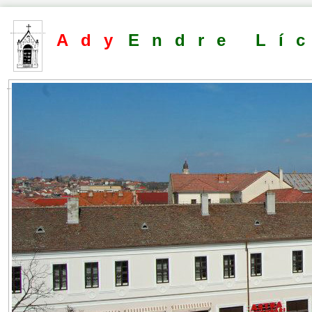
Ady
Endre Lí