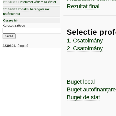
Életemmel védem az életet
2016/05/12
Rezultat final
Irodalmi barangolások
2016/05/23
határtalanul
Összes hír
Keresett szöveg
Selectie pr
1. Csatolmány
2239804.
látogató
2. Csatolmány
Buget local
Buget autofinanţare
Buget de stat