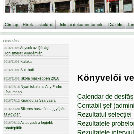
Címlap
Hírek
Iskoláról
Iskolai dokumentumok
Diákélet
Tan
Friss hírek
Adysok az Ifjúsági
2016/11/08
Honismereti Akadémián
Kaláka
2016/11/01
Suli-buli
2016/11/01
Könyvelői v
Iskola másképpen 2016
2016/11/01
Nyári iskola az Ady Endre
2016/07/18
Líceumban
Calendar de desfăş
Kirándulás Szarvasra
2016/07/12
Contabil șef (admini
Sikeres használtolajgyűjtés
2016/06/28
Rezultatul selecției
az Adyban
Rezultatele probelor
Az adysok a legjobb
2016/06/13
robotépítők
Rezultatele interviul