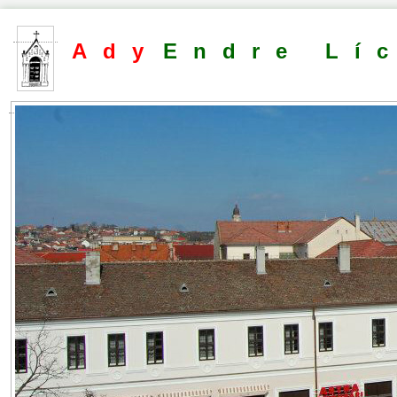
Ady
Endre Lí