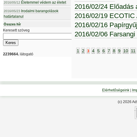
Életemmel védem az életet
2016/05/12
2016/02/24 Előadás 
Irodalmi barangolások
2016/05/23
2016/02/19 ECOTIC
határtalanul
2016/02/16 Papírgyű
Összes hír
Keresett szöveg
2016/02/06 Farsangi
1
2
4
5
6
7
8
9
10
11
3
2239664.
látogató
Elérhetőségeink
|
Im
(c) 2026 A