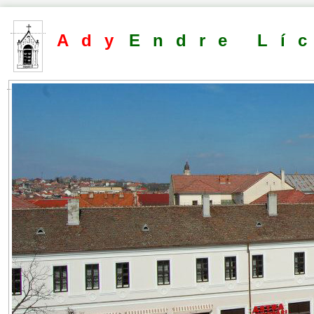
Ady
Endre Lí