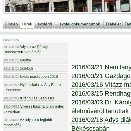
Címlap
Hírek
Iskoláról
Iskolai dokumentumok
Diákélet
Tan
Friss hírek
Adysok az Ifjúsági
2016/11/08
Honismereti Akadémián
Kaláka
2016/11/01
2016/03/21 Nem lany
Suli-buli
2016/11/01
2016/03/21 Gazdago
Iskola másképpen 2016
2016/11/01
2016/03/16 Vitázz má
Nyári iskola az Ady Endre
2016/07/18
Líceumban
2016/03/15 Rendhagy
Kirándulás Szarvasra
2016/07/12
2016/03/03 Dr. Károl
Sikeres használtolajgyűjtés
2016/06/28
életművéről tartottak
az Adyban
2016/02/18 Adys diá
Az adysok a legjobb
2016/06/13
robotépítők
Békéscsabán