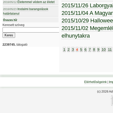
Életemmel védem az életet
2016/05/12
2015/11/26 Laborgya
Irodalmi barangolások
2016/05/23
2015/11/04 A Magya
határtalanul
2015/10/29 Hallowe
Összes hír
Keresett szöveg
2015/11/02 Megemlék
elhunytakra
2239745.
látogató
1
2
3
5
6
7
8
9
10
11
4
Elérhetőségeink
|
Im
(c) 2026 A