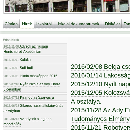
Címlap
Hírek
Iskoláról
Iskolai dokumentumok
Diákélet
Tan
Friss hírek
Adysok az Ifjúsági
2016/11/08
Honismereti Akadémián
Kaláka
2016/11/01
2016/02/08 Belga cse
Suli-buli
2016/11/01
2016/01/14 Lakossági
Iskola másképpen 2016
2016/11/01
2015/12/10 Nyílt nap
Nyári iskola az Ady Endre
2016/07/18
Líceumban
2015/12/05 Kolozsvár
Kirándulás Szarvasra
2016/07/12
A osztálya.
Sikeres használtolajgyűjtés
2016/06/28
2015/11/28 Az Ady En
az Adyban
Tudományos Élménykö
Az adysok a legjobb
2016/06/13
robotépítők
2015/11/21 Robotver