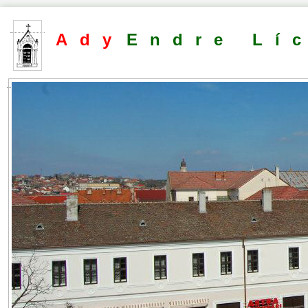
Ady
Endre Lí