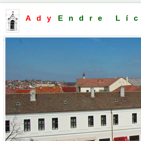
Ady
Endre Lí