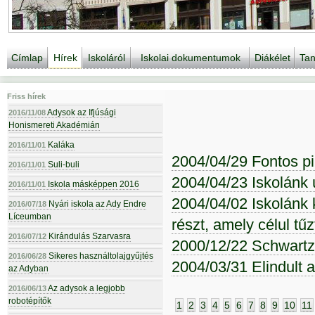
Címlap
Hírek
Iskoláról
Iskolai dokumentumok
Diákélet
Tan
Friss hírek
Adysok az Ifjúsági
2016/11/08
Honismereti Akadémián
Kaláka
2016/11/01
2004/04/29 Fontos pi
Suli-buli
2016/11/01
2004/04/23 Iskolánk 
Iskola másképpen 2016
2016/11/01
2004/04/02 Iskolánk k
Nyári iskola az Ady Endre
2016/07/18
Líceumban
részt, amely célul tű
Kirándulás Szarvasra
2016/07/12
2000/12/22 Schwartz
Sikeres használtolajgyűjtés
2016/06/28
2004/03/31 Elindult 
az Adyban
Az adysok a legjobb
2016/06/13
robotépítők
1
2
3
4
5
6
7
8
9
10
11