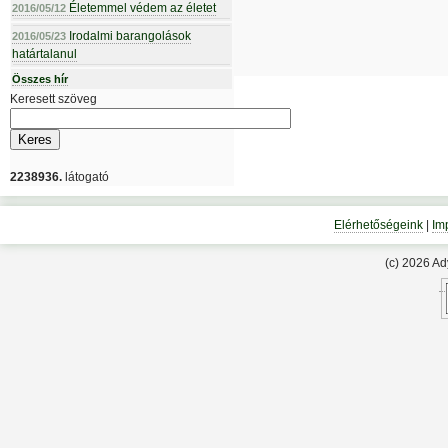
Életemmel védem az életet
2016/05/12
Irodalmi barangolások
2016/05/23
határtalanul
Összes hír
Keresett szöveg
2238936.
látogató
Elérhetőségeink
|
Im
(c) 2026 A