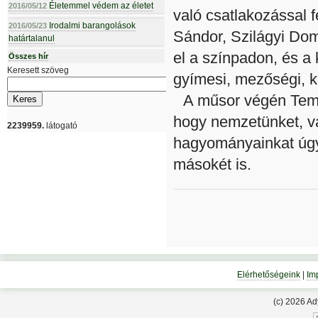
Életemmel védem az életet
2016/05/12
való csatlakozással 
Irodalmi barangolások
2016/05/23
Sándor, Szilágyi Dom
határtalanul
el a színpadon, és a
Összes hír
Keresett szöveg
gyímesi, mezőségi, ka
A műsor végén Tempf
hogy nemzetünket, va
2239959.
látogató
hagyományainkat úgy 
másokét is.
Elérhetőségeink
|
Im
(c) 2026 A