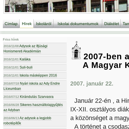
Címlap
Hírek
Iskoláról
Iskolai dokumentumok
Diákélet
Tan
Friss hírek
Adysok az Ifjúsági
2016/11/08
Honismereti Akadémián
2007-ben a
Kaláka
2016/11/01
A Magyar K
Suli-buli
2016/11/01
Iskola másképpen 2016
2016/11/01
2007. január 22.
Nyári iskola az Ady Endre
2016/07/18
Líceumban
Kirándulás Szarvasra
2016/07/12
Január 22-én , a Hi
Sikeres használtolajgyűjtés
2016/06/28
IX-XII. osztályos diá
az Adyban
a közönséget a magya
Az adysok a legjobb
2016/06/13
robotépítők
A történet a csoda