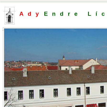
Ady
Endre Lí