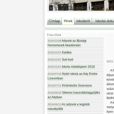
Címlap
Hírek
Iskoláról
Iskolai do
Friss hírek
Adysok az Ifjúsági
2016/11/08
Honismereti Akadémián
Kaláka
2016/11/01
Suli-buli
2016/11/01
2013. 
Iskola másképpen 2016
2016/11/01
A 
Nyári iskola az Ady Endre
2016/07/18
díjaz
Líceumban
követ
állom
Kirándulás Szarvasra
2016/07/12
száza
Sikeres használtolajgyűjtés
2016/06/28
utcai
az Adyban
Bethl
A 
Az adysok a legjobb
2016/06/13
melye
robotépítők
ilyen