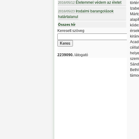
Életemmel védem az életet
2016/05/12
törté
Izabe
Irodalmi barangolások
2016/05/23
Márto
határtalanul
alapí
Összes hír
kódex
Keresett szöveg
érsek
kirán
Acade
célla
helye
2239090.
látogató
szemé
Sándo
Bethl
támog