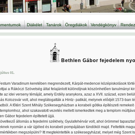
kumentumok
Diákélet
Tanárok
Öregdiákok
Vendégkönyv
Rendez
Bethlen Gábor fejedelem n
július 01.
Festum Varadinum keretében megrendezett, Kárpát-medencei középiskolások történ
ottjai a Rákóczi Szövetség által felajánlott különdíjnak köszönhetően tanulmányi ki
te az idei verseny témáját, amely Erdély aranykora, azaz a XVII. század, ezen belül
ás Kolozsvár volt, ahol meglátogatták a Hintz- patikát, melynek elődjét 1573-ban léte
dból. A főtéri Szent Mihály Székesegyházban a korabeli gótika építészeti remekeit
 templomhoz, ahol szakavatott vezetés mellett ismerkedtek meg a templom múltjáva
en Gábor fejedelem építtetett újjá.
következő állomás a fejedelmi székhely, Gyulafehérvár volt, ahol örömmel tapaszta
knek nyomán a vár újjéled és korabeli pompájában tündököl majd. Feltették maguk
 mértékben megszépülni? Itt megtekintették a székesegyházat, melyet még Szent Is