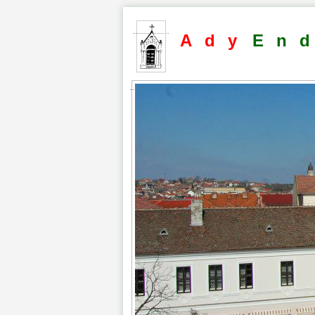
Ady
En