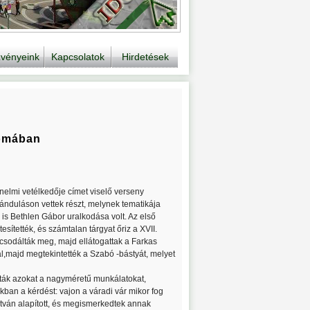
vényeink
Kapcsolatok
Hirdetések
yomában
elmi vetélkedője címet viselő verseny
ránduláson vettek részt, melynek tematikája
 is Bethlen Gábor uralkodása volt. Az első
sítették, és számtalan tárgyat őriz a XVII.
 csodálták meg, majd ellátogattak a Farkas
l,majd megtekintették a Szabó -bástyát, melyet
lták azokat a nagyméretű munkálatokat,
ban a kérdést: vajon a váradi vár mikor fog
tván alapított, és megismerkedtek annak