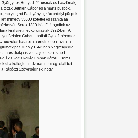
ter Györgynek,Hunyadi Jánosnak és Lászlónak,
ajtottak Bethlen Gábor és a mártír püspök,
ot, melyet gróf Batthyányi Ignác erdélyi püspök
r lett mintegy 55000 kötettel és számtalan
afehérvári Sorok 1310-ből. Ellátogattak az
Mária királynét megkoronázták 1922-ben. A
elyet Bethlen Gábor alapított Gyulafehérváron
szággyűlés határozata értelmében, azzal a
ollégiumot Apafi Mihály 1662-ben Nagyenyedre
a híres diákja is volt, a jelenkori ismert
e diákja volt a kollégiumnak Kőrösi Csoma
tek el a kollégium udvarán nemrég felállított
nk a Rákóczi Szövetségnek, hogy