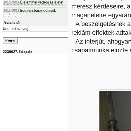
Életemmel védem az életet
2016/05/12
merész kérdéseire, a
Irodalmi barangolások
2016/05/23
magánéletre egyarán
határtalanul
A beszélgetésnek az 
Összes hír
Keresett szöveg
reklám effektek adtak
Az interjút, ahogya
csapatmunka előzte
2239027.
látogató