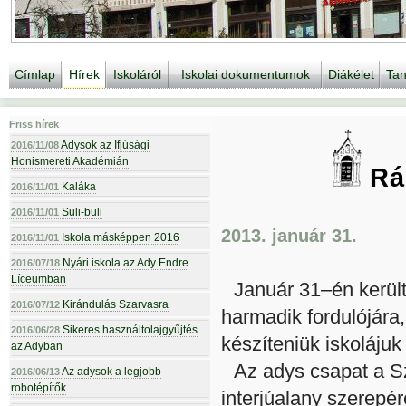
Címlap
Hírek
Iskoláról
Iskolai dokumentumok
Diákélet
Tan
Friss hírek
Adysok az Ifjúsági
2016/11/08
Honismereti Akadémián
Rád
Kaláka
2016/11/01
Suli-buli
2016/11/01
2013. január 31.
Iskola másképpen 2016
2016/11/01
Nyári iskola az Ady Endre
2016/07/18
Líceumban
Január 31–én került
Kirándulás Szarvasra
2016/07/12
harmadik fordulójára,
Sikeres használtolajgyűjtés
2016/06/28
készíteniük iskolájuk 
az Adyban
Az adys csapat a Sz
Az adysok a legjobb
2016/06/13
robotépítők
interjúalany szerepér