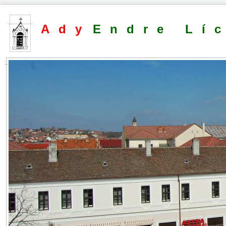
Ady
Endre Lí