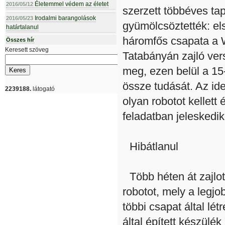
Életemmel védem az életet
2016/05/12
szerzett többéves tap
Irodalmi barangolások
2016/05/23
gyümölcsöztették: el
határtalanul
háromfős csapata a 
Összes hír
Keresett szöveg
Tatabányán zajló ver
meg, ezen belül a 15
össze tudását. Az ide
2239188.
látogató
olyan robotot kellett
feladatban jeleskedik 
Hibátlanul
Több héten át zajlo
robotot, mely a legj
többi csapat által lé
által épített készülék