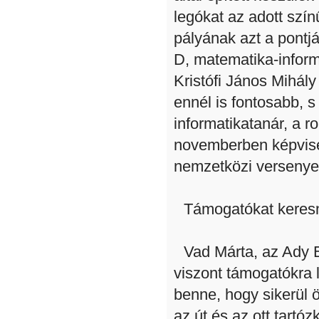
legókat az adott színű
pályának azt a pontjá
D, matematika-infor
Kristófi János Mihál
ennél is fontosabb, s
informatikatanár, a r
novemberben képvise
nemzetközi versenye
Támogatókat keres
Vad Márta, az Ady 
viszont támogatókra 
benne, hogy sikerül ö
az út és az ott tartó