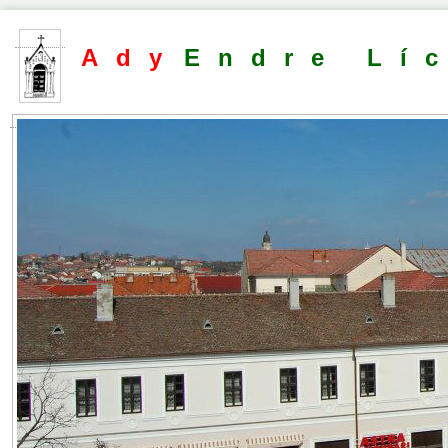
Ady
Endre Lí