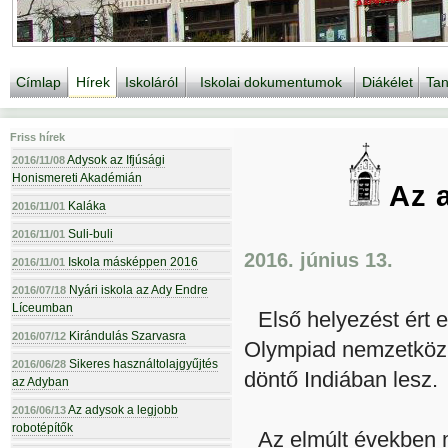
Címlap
Hírek
Iskoláról
Iskolai dokumentumok
Diákélet
Tan
Friss hírek
Adysok az Ifjúsági
2016/11/08
Honismereti Akadémián
Az a
Kaláka
2016/11/01
Suli-buli
2016/11/01
2016. június 13.
Iskola másképpen 2016
2016/11/01
Nyári iskola az Ady Endre
2016/07/18
Líceumban
Első helyezést ért
Kirándulás Szarvasra
2016/07/12
Olympiad nemzetközi
Sikeres használtolajgyűjtés
2016/06/28
döntő Indiában lesz.
az Adyban
Az adysok a legjobb
2016/06/13
robotépítők
Az elmúlt években m