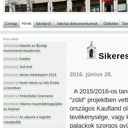
Címlap
Hírek
Iskoláról
Iskolai dokumentumok
Diákélet
Tan
Friss hírek
Adysok az Ifjúsági
2016/11/08
Honismereti Akadémián
Sikeres
Kaláka
2016/11/01
Suli-buli
2016/11/01
2016. június 28.
Iskola másképpen 2016
2016/11/01
Nyári iskola az Ady Endre
2016/07/18
Líceumban
A 2015/2016-os tan
Kirándulás Szarvasra
2016/07/12
"zöld" projektben vet
Sikeres használtolajgyűjtés
2016/06/28
országos Kaufland oli
az Adyban
tevékenysége, vagy 
Az adysok a legjobb
2016/06/13
robotépítők
palackok szorgos gyű