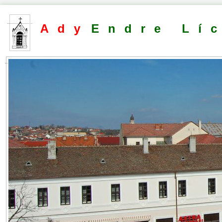
Ady
Endre Lí