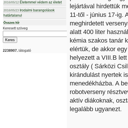
Életemmel védem az életet
2016/05/12
lejártával hirdettük m
Irodalmi barangolások
2016/05/23
11-től - június 17-ig
határtalanul
meghirdetett verseny
Összes hír
Keresett szöveg
alatt 400 liter haszná
kémia szakos tanár k
elértük, de akkor egy
2238907.
látogató
helyezett a VIII.B le
osztály ( Sárközi Csi
kirándulást nyertek i
menedékházba. A beho
robotverseny résztve
aktív diákoknak, osz
legalább ugyanezt.