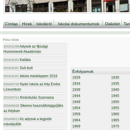
Címlap
Hírek
Iskoláról
Iskolai dokumentumok
Diákélet
Tan
Friss hírek
Adysok az Ifjúsági
2016/11/08
Honismereti Akadémián
Kaláka
2016/11/01
Suli-buli
2016/11/01
Évfolyamok
Iskola másképpen 2016
2016/11/01
1929
1930
1934
1935
Nyári iskola az Ady Endre
2016/07/18
Líceumban
1939
1940
1944
1945
Kirándulás Szarvasra
2016/07/12
1949
1950
Sikeres használtolajgyűjtés
2016/06/28
1954
1955
az Adyban
1959
1960
Az adysok a legjobb
2016/06/13
1964
1965
robotépítők
1969
1970