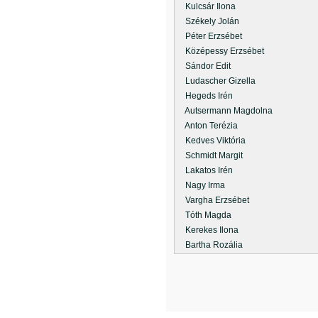
Kulcsár Ilona
Székely Jolán
Péter Erzsébet
Középessy Erzsébet
Sándor Edit
Ludascher Gizella
Hegeds Irén
Autsermann Magdolna
Anton Terézia
Kedves Viktória
Schmidt Margit
Lakatos Irén
Nagy Irma
Vargha Erzsébet
Tóth Magda
Kerekes Ilona
Bartha Rozália