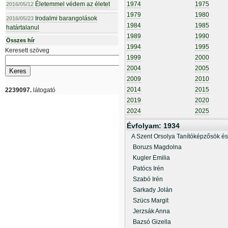
Életemmel védem az életet
1974
1975
2016/05/12
1979
1980
Irodalmi barangolások
2016/05/23
1984
1985
határtalanul
1989
1990
Összes hír
1994
1995
Keresett szöveg
1999
2000
2004
2005
2009
2010
2014
2015
2239097.
látogató
2019
2020
2024
2025
Évfolyam: 1934
A Szent Orsolya Tanítóképzősök és
Boruzs Magdolna
Kugler Emilia
Patócs Irén
Szabó Irén
Sarkady Jolán
Szücs Margit
Jerzsák Anna
Bazsó Gizella