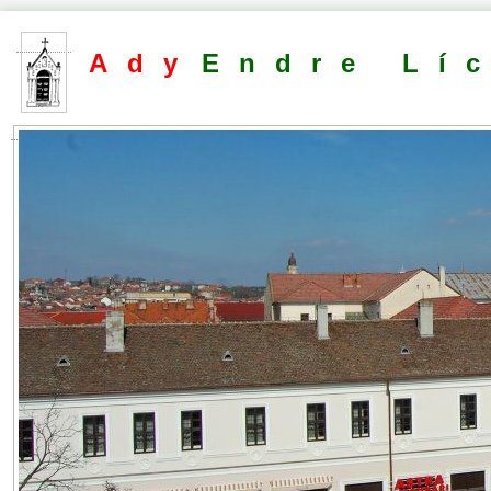
Ady
Endre Lí