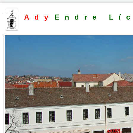
Ady
Endre Lí