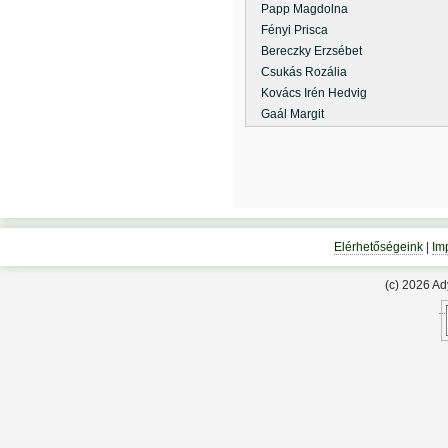
Papp Magdolna
Fényi Prisca
Bereczky Erzsébet
Csukás Rozália
Kovács Irén Hedvig
Gaál Margit
Elérhetőségeink
|
Im
(c) 2026 A