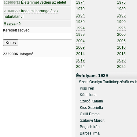
Életemmel védem az életet
1974
1975
2016/05/12
1979
1980
Irodalmi barangolások
2016/05/23
1984
1985
határtalanul
1989
1990
Összes hír
1994
1995
Keresett szöveg
1999
2000
2004
2005
2009
2010
2014
2015
2239096.
látogató
2019
2020
2024
2025
Évfolyam: 1939
Szent Orsolya Tanítóképzősök és I
Kiss Irén
Kürti Ilona
Szabó Katalin
Kiss Gabriella
Czilli Emma
Szilágyi Margit
Bogsch Irén
Baross Irma