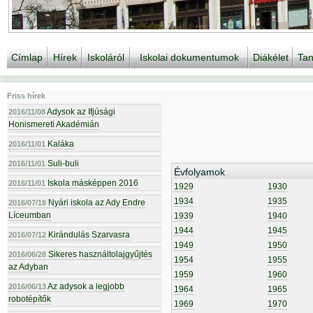
Címlap
Hírek
Iskoláról
Iskolai dokumentumok
Diákélet
Tan
Friss hírek
Adysok az Ifjúsági
2016/11/08
Honismereti Akadémián
Kaláka
2016/11/01
Suli-buli
2016/11/01
Évfolyamok
Iskola másképpen 2016
2016/11/01
1929
1930
1934
1935
Nyári iskola az Ady Endre
2016/07/18
Líceumban
1939
1940
1944
1945
Kirándulás Szarvasra
2016/07/12
1949
1950
Sikeres használtolajgyűjtés
2016/06/28
1954
1955
az Adyban
1959
1960
Az adysok a legjobb
2016/06/13
1964
1965
robotépítők
1969
1970