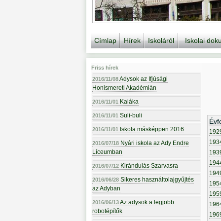
Címlap
Hírek
Iskoláról
Iskolai do
Friss hírek
Adysok az Ifjúsági
2016/11/08
Honismereti Akadémián
Kaláka
2016/11/01
Suli-buli
2016/11/01
Évf
Iskola másképpen 2016
2016/11/01
192
193
Nyári iskola az Ady Endre
2016/07/18
Líceumban
193
194
Kirándulás Szarvasra
2016/07/12
194
Sikeres használtolajgyűjtés
2016/06/28
195
az Adyban
195
Az adysok a legjobb
2016/06/13
196
robotépítők
196