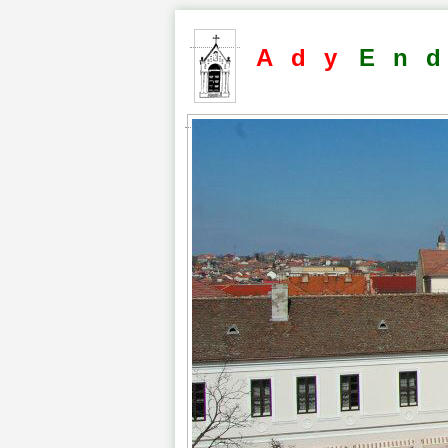
Ady
En