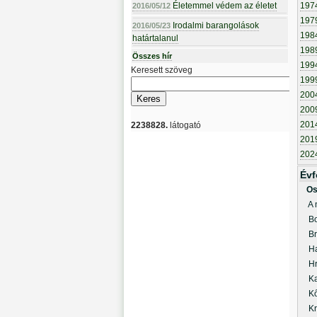
Életemmel védem az életet
197
2016/05/12
197
Irodalmi barangolások
2016/05/23
198
határtalanul
198
Összes hír
199
Keresett szöveg
199
200
200
201
2238828.
látogató
201
202
Évf
Os
A n
Bor
Bra
Hab
Hri
Kar
Kős
Kra