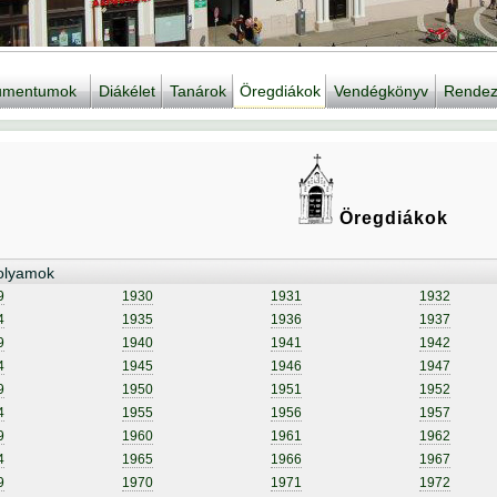
kumentumok
Diákélet
Tanárok
Öregdiákok
Vendégkönyv
Rendez
Öregdiákok
olyamok
9
1930
1931
1932
4
1935
1936
1937
9
1940
1941
1942
4
1945
1946
1947
9
1950
1951
1952
4
1955
1956
1957
9
1960
1961
1962
4
1965
1966
1967
9
1970
1971
1972