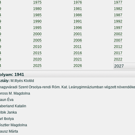
4
1975
1976
1977
9
1980
1981
1982
4
1985
1986
1987
9
1990
1991
1992
4
1995
1996
1997
9
2000
2001
2002
4
2005
2006
2007
9
2010
2011
2012
4
2015
2016
2017
9
2020
2021
2022
4
2025
2026
2027
olyam: 1941
ztály:
M.Illyés Klotild
agyváradi Szent Orsolya-rendi Róm. Kat. Leánygimnáziumban végzett növendéke
oss M. Magdolna
un Éva
erland Katalin
bik Janka
l Ibolya
ztler Magdolna
usz Márta