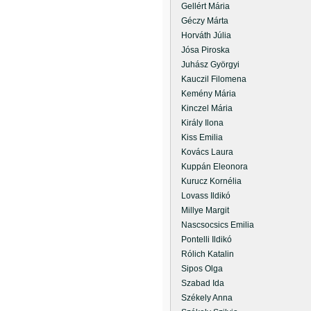
Gellért Mária
Géczy Márta
Horváth Júlia
Jósa Piroska
Juhász Györgyi
Kauczil Filomena
Kemény Mária
Kinczel Mária
Király Ilona
Kiss Emilia
Kovács Laura
Kuppán Eleonora
Kurucz Kornélia
Lovass Ildikó
Millye Margit
Nascsocsics Emilia
Pontelli Ildikó
Rólich Katalin
Sipos Olga
Szabad Ida
Székely Anna