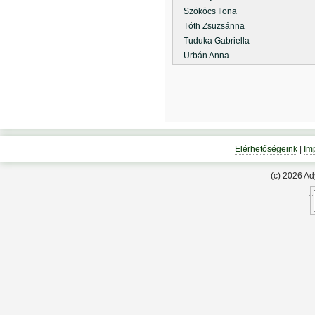
Szököcs Ilona
Tóth Zsuzsánna
Tuduka Gabriella
Urbán Anna
Elérhetőségeink
|
Im
(c) 2026 A