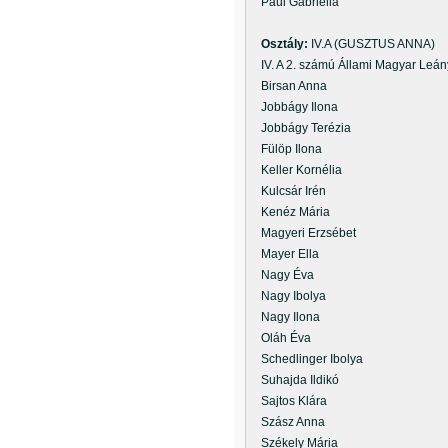
Paul Gabriella
Osztály:
IV.A (GUSZTUS ANNA)
IV. A 2. számú Állami Magyar Leán
Birsan Anna
Jobbágy Ilona
Jobbágy Terézia
Fülöp Ilona
Keller Kornélia
Kulcsár Irén
Kenéz Mária
Magyeri Erzsébet
Mayer Ella
Nagy Éva
Nagy Ibolya
Nagy Ilona
Oláh Éva
Schedlinger Ibolya
Suhajda Ildikó
Sajtos Klára
Szász Anna
Székely Mária