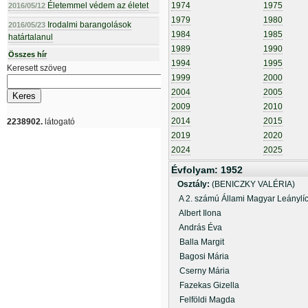
Életemmel védem az életet
1974
1975
2016/05/12
1979
1980
Irodalmi barangolások
2016/05/23
1984
1985
határtalanul
1989
1990
Összes hír
1994
1995
Keresett szöveg
1999
2000
2004
2005
2009
2010
2014
2015
2238902.
látogató
2019
2020
2024
2025
Évfolyam: 1952
Osztály:
(BENICZKY VALÉRIA)
A 2. számú Állami Magyar Leányl
Albert Ilona
András Éva
Balla Margit
Bagosi Mária
Cserny Mária
Fazekas Gizella
Felföldi Magda