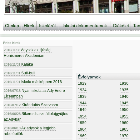
Címlap
Hírek
Iskoláról
Iskolai dokumentumok
Diákélet
Tan
Friss hírek
Adysok az Ifjúsági
2016/11/08
Honismereti Akadémián
Kaláka
2016/11/01
Suli-buli
2016/11/01
Évfolyamok
Iskola másképpen 2016
2016/11/01
1929
1930
1934
1935
Nyári iskola az Ady Endre
2016/07/18
Líceumban
1939
1940
1944
1945
Kirándulás Szarvasra
2016/07/12
1949
1950
Sikeres használtolajgyűjtés
2016/06/28
1954
1955
az Adyban
1959
1960
Az adysok a legjobb
2016/06/13
1964
1965
robotépítők
1969
1970