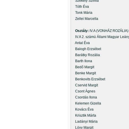
Székely Szilvia
Tóth Éva
Tonk Mária
Zellei Marcella
Osztály:
IV.A (VONHÁZ ROZÁLIA)
IV.A 2. számú Állami Magyar Leán
Antal Éva
Balogh Erzsébet
Barátky Rozália
Barth Ilona
Bedő Margit
Benke Margit
Benkovits Erzsébet
Cservid Margit
Csont Ágnes
Csordás Ilona
Kelemen Gizella
Kovács Éva
Krisztik Márta
Ladányi Mária
Lövy Margit