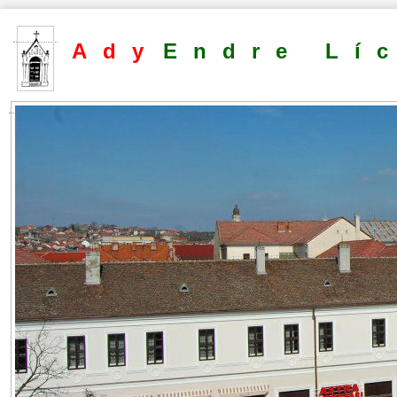
Ady
Endre Lí