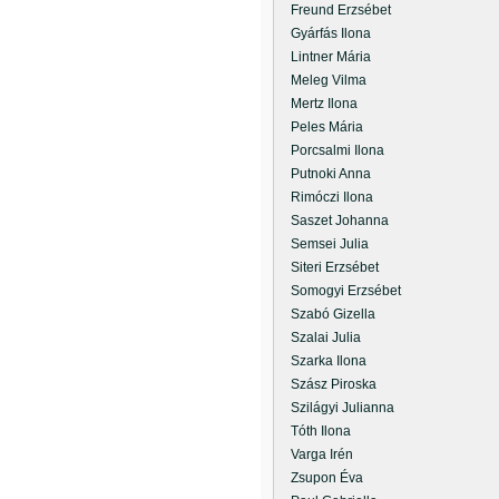
Freund Erzsébet
Gyárfás Ilona
Lintner Mária
Meleg Vilma
Mertz Ilona
Peles Mária
Porcsalmi Ilona
Putnoki Anna
Rimóczi Ilona
Saszet Johanna
Semsei Julia
Siteri Erzsébet
Somogyi Erzsébet
Szabó Gizella
Szalai Julia
Szarka Ilona
Szász Piroska
Szilágyi Julianna
Tóth Ilona
Varga Irén
Zsupon Éva