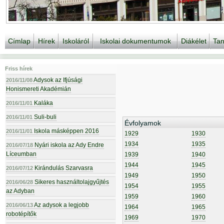
Címlap
Hírek
Iskoláról
Iskolai dokumentumok
Diákélet
Tan
Friss hírek
Adysok az Ifjúsági
2016/11/08
Honismereti Akadémián
Kaláka
2016/11/01
Suli-buli
2016/11/01
Évfolyamok
Iskola másképpen 2016
2016/11/01
1929
1930
1934
1935
Nyári iskola az Ady Endre
2016/07/18
Líceumban
1939
1940
1944
1945
Kirándulás Szarvasra
2016/07/12
1949
1950
Sikeres használtolajgyűjtés
2016/06/28
1954
1955
az Adyban
1959
1960
Az adysok a legjobb
2016/06/13
1964
1965
robotépítők
1969
1970