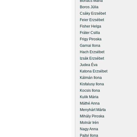
Bohács Mária
Boros Júlia
Csáky Erzsébet
Feier Erzsébet
Fisher Helga
Fráter Csilla
Frigy Piroska
Garnai Ilona
Hach Erzsébet
Izsák Erzsébet
Judea Éva
Katona Erzsébet
Kálmán Ilona
Kisfalusy Ilona
Kocsis Ilona
Kulik Mária
Máthé Anna
Menyhárt Márta
Mihály Piroska
Molnár Irén
Nagy Anna
Pajtyi Ilona