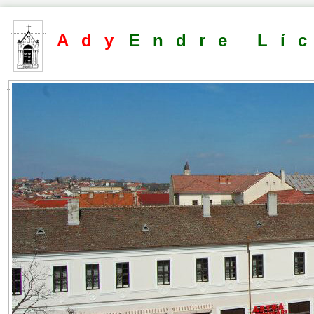
Ady
Endre Lí