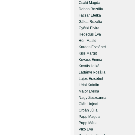
Csáki Magda
Dobos Rozália
Facsar Etelka
Gálea Rozália
Györki Elvira
Hegedüs Éva
Hóri Matild
Kardos Erzsébet
Kiss Margit
Kovács Emma
Kováts Ildikó
Ladányi Rozália
Lajos Erzsébet
Létai Katalin
Major Etelka
Nagy Zsuzsanna
Oláh Hajnal
Orbán Júlia
Papp Magda
Papp Mária
Pikó Éva