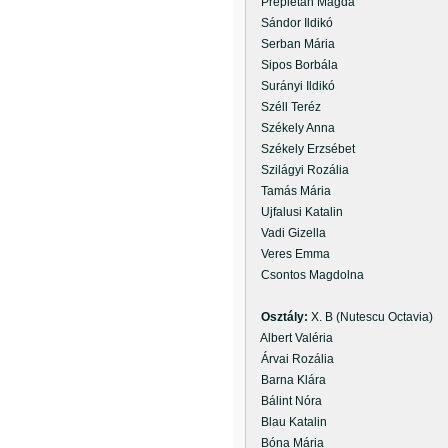
Prepletán Magda
Sándor Ildikó
Serban Mária
Sipos Borbála
Surányi Ildikó
Széll Teréz
Székely Anna
Székely Erzsébet
Szilágyi Rozália
Tamás Mária
Ujfalusi Katalin
Vadi Gizella
Veres Emma
Csontos Magdolna
Osztály:
X. B (Nutescu Octavia)
Albert Valéria
Árvai Rozália
Barna Klára
Bálint Nóra
Blau Katalin
Bóna Mária