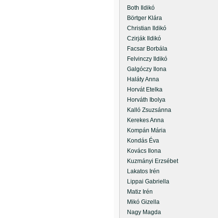
Both Ildikó
Börtger Klára
Christian Ildikó
Czirják Ildikó
Facsar Borbála
Felvinczy Ildikó
Galgóczy Ilona
Haláty Anna
Horvát Etelka
Horváth Ibolya
Kalló Zsuzsánna
Kerekes Anna
Kompán Mária
Kondás Éva
Kovács Ilona
Kuzmányi Erzsébet
Lakatos Irén
Lippai Gabriella
Matiz Irén
Mikó Gizella
Nagy Magda