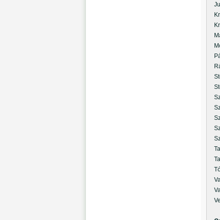
Juh
Kri
Kru
Már
Mok
Pál
Rác
Ste
Ste
Sza
Sze
Sze
Szé
Szi
Tal
Tan
Tót
Var
Var
Ver