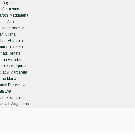
ányi Irina
ács Ileana
óthi Magdalena
tin Ana
ei Paraschiva
h Iuliana
án Elisabeta
tis Elisabeta
atz Renáta
bó Erszébet
mes Margareta
lágyi Margareta
ga Márta
adi Paraschiva
a Éva
ahi Erszébet
nyei Magdalena