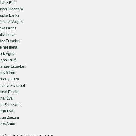
ász Edit
sán Eleonóra
pka Etelka
kucz Magda
os Anna
fy Ibolya
z Erzsébet
iner Ilona
rk Ágota
bó Ildikó
ntes Erzsébet
rző Irén
kely Klára
lágyi Erzsébet
lódi Emilia
ai Éva
h Zsuszana
ga Éva
ga Zsuzsa
es Anna