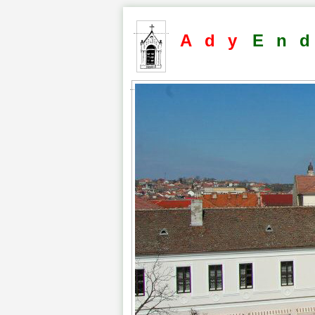
Ady
En