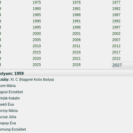
4
1975
1976
1977
9
1980
1981
1982
4
1985
1986
1987
9
1990
1991
1992
4
1995
1996
1997
9
2000
2001
2002
4
2005
2006
2007
9
2010
2011
2012
4
2015
2016
2017
9
2020
2021
2022
4
2025
2026
2027
olyam: 1959
ztály:
XI. C (Nagyné Koós Ibolya)
m Mária
osi Erzsébet
rják Katalin
kő Éva
zsy Mária
sai Júlia
pay Éva
nung Erzsébet