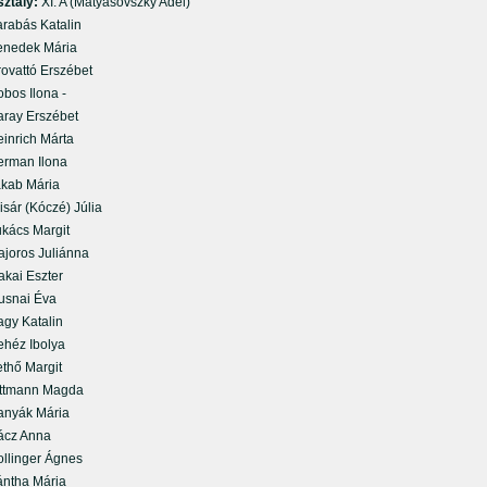
sztály:
XI. A (Matyasovszky Adél)
abás Katalin
edek Mária
vattó Erszébet
os Ilona -
ay Erszébet
nrich Márta
man Ilona
ab Mária
ár (Kóczé) Júlia
ács Margit
oros Juliánna
ai Eszter
nai Éva
y Katalin
éz Ibolya
hő Margit
tmann Magda
yák Mária
z Anna
linger Ágnes
tha Mária