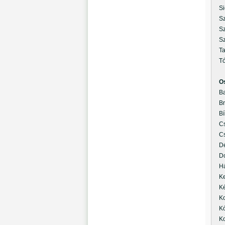
Sic
Szi
Szi
Szi
Tar
Tób
O
Bal
Bri
Bír
Cse
Cso
Dév
Dob
Hám
Ken
Kéri
Koc
Kót
Kov