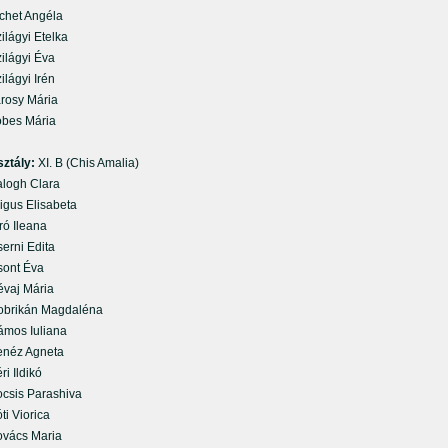
het Angéla
lágyi Etelka
lágyi Éva
lágyi Irén
osy Mária
es Mária
sztály:
XI. B (Chis Amalia)
ogh Clara
gus Elisabeta
ó Ileana
rni Edita
nt Éva
aj Mária
rikán Magdaléna
os Iuliana
éz Agneta
 Ildikó
sis Parashiva
i Viorica
ács Maria