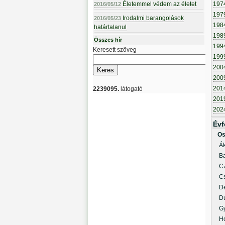
Életemmel védem az életet
197
2016/05/12
197
Irodalmi barangolások
2016/05/23
198
határtalanul
198
Összes hír
199
Keresett szöveg
199
200
200
201
2239095.
látogató
201
202
Évf
Os
Áko
Bag
Czi
Cse
Der
Duc
Gya
Hor