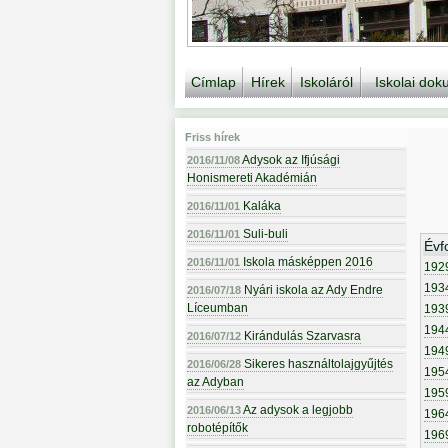
Címlap
Hírek
Iskoláról
Iskolai do
Friss hírek
Adysok az Ifjúsági
2016/11/08
Honismereti Akadémián
Kaláka
2016/11/01
Suli-buli
2016/11/01
Évf
Iskola másképpen 2016
2016/11/01
192
193
Nyári iskola az Ady Endre
2016/07/18
Líceumban
193
194
Kirándulás Szarvasra
2016/07/12
194
Sikeres használtolajgyűjtés
2016/06/28
195
az Adyban
195
Az adysok a legjobb
2016/06/13
196
robotépítők
196