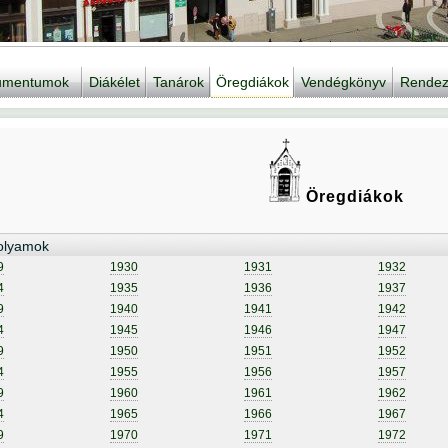
kumentumok
Diákélet
Tanárok
Öregdiákok
Vendégkönyv
Rendez
Öregdiákok
olyamok
9
1930
1931
1932
4
1935
1936
1937
9
1940
1941
1942
4
1945
1946
1947
9
1950
1951
1952
4
1955
1956
1957
9
1960
1961
1962
4
1965
1966
1967
9
1970
1971
1972