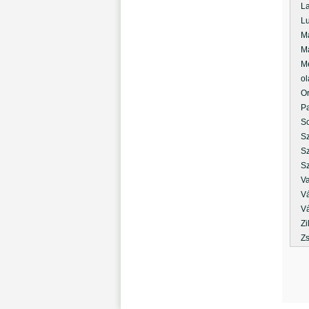
Lad
Luk
Mar
Mar
Mez
olá
Orb
Pan
Sch
Sza
Sze
Szi
Var
Vár
Vát
Zil
Zse