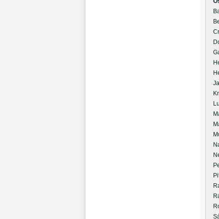
O
Bar
Ben
Cro
Dob
Gar
Hei
Her
Jak
Kris
Luk
Maj
Mak
Mus
Nag
Neh
Pet
Pit
Ran
Rác
Rol
Sán