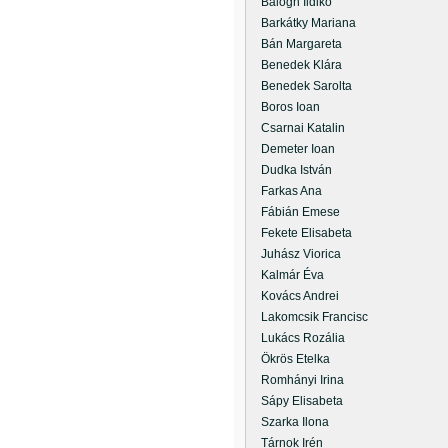
Balogh Ildikó
Barkátky Mariana
Bán Margareta
Benedek Klára
Benedek Sarolta
Boros Ioan
Csarnai Katalin
Demeter Ioan
Dudka István
Farkas Ana
Fábián Emese
Fekete Elisabeta
Juhász Viorica
Kalmár Éva
Kovács Andrei
Lakomcsik Francisc
Lukács Rozália
Ökrös Etelka
Romhányi Irina
Sápy Elisabeta
Szarka Ilona
Tárnok Irén