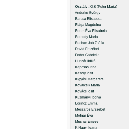
Osztály:
XI.B (Péter Mária)
Anderkó György
Barcsa Elisabeta
Blága Magdolna
Boros Éva Elisabeta
Borsody Maria
Buchan Joó Zsófia
David Erszébet
Fodor Gabriella
Huszár Ildikó
Kapcsos Irina
Kasoly Iosif
Kigyósi Margareta
Kovalcsik Mária
Kovács Iosif
Kuzmányi Ibolya
Lőrincz Emma
Mészáros Erzsébet
Molnár Éva
Musnai Emese
K.Nagy Ileana