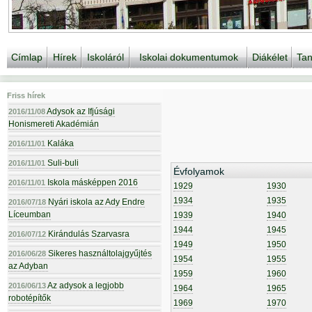
Címlap
Hírek
Iskoláról
Iskolai dokumentumok
Diákélet
Tan
Friss hírek
Adysok az Ifjúsági
2016/11/08
Honismereti Akadémián
Kaláka
2016/11/01
Suli-buli
2016/11/01
Évfolyamok
Iskola másképpen 2016
2016/11/01
1929
1930
1934
1935
Nyári iskola az Ady Endre
2016/07/18
Líceumban
1939
1940
1944
1945
Kirándulás Szarvasra
2016/07/12
1949
1950
Sikeres használtolajgyűjtés
2016/06/28
1954
1955
az Adyban
1959
1960
Az adysok a legjobb
2016/06/13
1964
1965
robotépítők
1969
1970