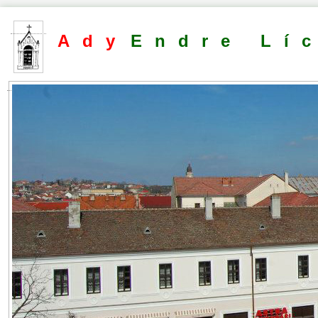
Ady
Endre Lí