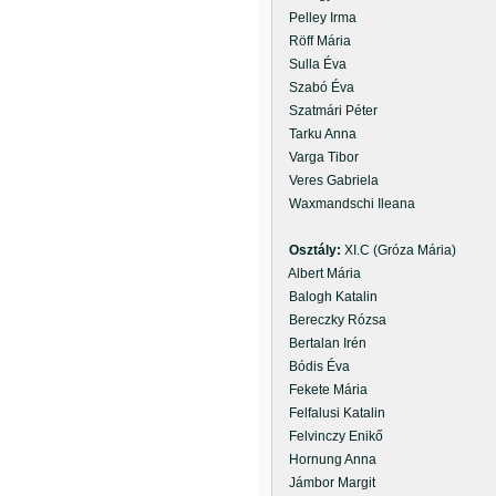
Pelley Irma
Röff Mária
Sulla Éva
Szabó Éva
Szatmári Péter
Tarku Anna
Varga Tibor
Veres Gabriela
Waxmandschi Ileana
Osztály:
XI.C (Gróza Mária)
Albert Mária
Balogh Katalin
Bereczky Rózsa
Bertalan Irén
Bódis Éva
Fekete Mária
Felfalusi Katalin
Felvinczy Enikő
Hornung Anna
Jámbor Margit