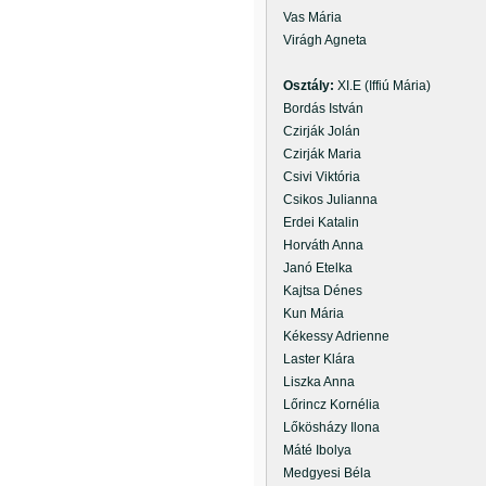
Vas Mária
Virágh Agneta
Osztály:
XI.E (Iffiú Mária)
Bordás István
Czirják Jolán
Czirják Maria
Csivi Viktória
Csikos Julianna
Erdei Katalin
Horváth Anna
Janó Etelka
Kajtsa Dénes
Kun Mária
Kékessy Adrienne
Laster Klára
Liszka Anna
Lőrincz Kornélia
Lőkösházy Ilona
Máté Ibolya
Medgyesi Béla