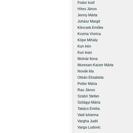
Fodor Iosif
Híres János
Jenny Márta
Juhász Margit
Klincsek Emőke
Kozma Viorica
Köpe Mihály
Kun Irén
Kun Ioan
Molnár Ilona
Muresan-Kaizer Márta
Novák Ida
Orbán Elisabeta
Poller Mária
Rau János
Szabó Stefan
Szilágyi Mária
Takács Emilia
Vadi Iulianna
Vargha Judit
Varga Ludovic