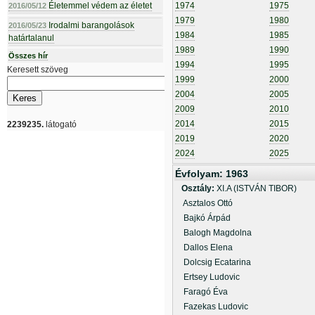
Életemmel védem az életet
1974
1975
2016/05/12
1979
1980
Irodalmi barangolások
2016/05/23
1984
1985
határtalanul
1989
1990
Összes hír
1994
1995
Keresett szöveg
1999
2000
2004
2005
2009
2010
2014
2015
2239235.
látogató
2019
2020
2024
2025
Évfolyam: 1963
Osztály:
XI.A (ISTVÁN TIBOR)
Asztalos Ottó
Bajkó Árpád
Balogh Magdolna
Dallos Elena
Dolcsig Ecatarina
Ertsey Ludovic
Faragó Éva
Fazekas Ludovic