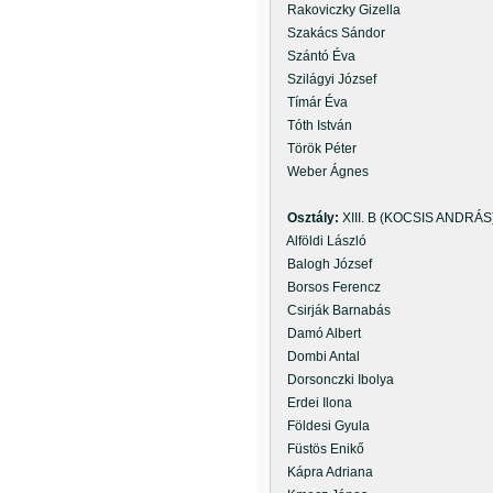
Rakoviczky Gizella
Szakács Sándor
Szántó Éva
Szilágyi József
Tímár Éva
Tóth István
Török Péter
Weber Ágnes
Osztály:
XIII. B (KOCSIS ANDRÁS
Alföldi László
Balogh József
Borsos Ferencz
Csirják Barnabás
Damó Albert
Dombi Antal
Dorsonczki Ibolya
Erdei Ilona
Földesi Gyula
Füstös Enikő
Kápra Adriana