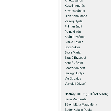
Kmecz János
Kosztin András
Kovács Sándor
Oláh Anna Mária
Páskuj Gyula
Pittman Judit
Putnoki Irén
Saári Erzsébet
Simkó Katalin
Soós Viktor
Stocz Mária
Szabó Erzsébet
Szabó József
Szász Adalbert
Szilágyi Ibolya
Vasók Lajos
Vizkeleti József
Osztály:
XIII. C (FUTÓ ALADÁR)
Barta Margaréta
Bátori Mária Magdaléna
Buder Katalin Paula