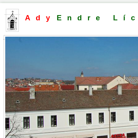
Ady
Endre Lí