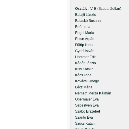
Osztály:
IV. B (Szadai Zoltán)
Balajti László
Balaskó Susana
Boér Irma
Engel Mária
Erzse Árpád
Fülöp Ilona
Györfi István
Hommer Edit
Kádár László
Kiss Katalin
Kócs Ilona
Kovács György
Lécz Mária
Németh Merza Kálmán
Obermajer Éva
Sebestyén Éva
Szabó Erszébet
Szántó Éva
Szücs Katalin