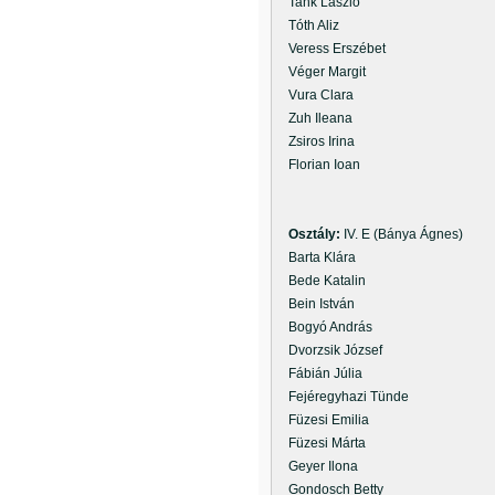
Tank László
Tóth Aliz
Veress Erszébet
Véger Margit
Vura Clara
Zuh Ileana
Zsiros Irina
Florian Ioan
Osztály:
IV. E (Bánya Ágnes)
Barta Klára
Bede Katalin
Bein István
Bogyó András
Dvorzsik József
Fábián Júlia
Fejéregyhazi Tünde
Füzesi Emilia
Füzesi Márta
Geyer Ilona
Gondosch Betty