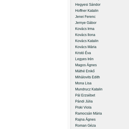
Hegyesi Sándor
Hoffner Katalin
Jenei Ferenc
Jernye Gábor
Kovács Irma
Kovács Ilona
Kovács Katalin
Kovács Mária
Kristó Éva
Legyes Irén
Magos Ágnes
Máthé Enikő
Mihálovits Edith
Mona Lisa
Mundrucz Katalin
Pál Erzsébet
Pándi Júlia
Piski Viola
Ramocsán Mária
Rajna Ágnes
Roman Géza