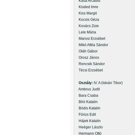
Kása Arcadiu
Kisded Imre
Kiss Margit
Kocsis Géza
Kovács Zoie
Lele Mária
Marosi Erzsébet
Mikó Attila Sándor
Oláh Gábor
Orosz János
Rencsik Sándor
Técsi Erzsébet
Osztály:
IV. A (István Tibor)
Ambrus Judit
Bara Csaba
Bíró Katalin
Bódis Katalin
Fórizs Edit
Hájek Katalin
Heéger Lászlo
Hermann Ottó