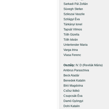
Sarkadi Pál Zoltán
Süvegh Stefan
Szikszai Vaszile
Szilágyi Éva
Tárkányi Ionel
Tapsál Vilmos
Tóth Gizella
Tóth István
Unterlender Maria
Varga Irina
Vlasa Ferenc
Osztály:
IV. D (Revilák Mária)
Ambrus Paraschiva
Beck Aladár
Benedek Katalin
Bíró Magdolna
Csősz Ildikó
Csupcsák Éva
Damó Gyöngyi
Dohi Katalin