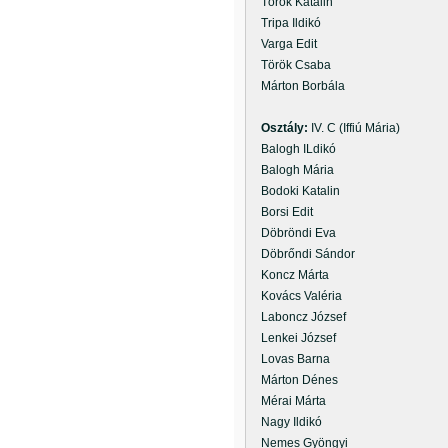
Török Katalin
Tripa Ildikó
Varga Edit
Török Csaba
Márton Borbála
Osztály:
IV. C (Iffiú Mária)
Balogh ILdikó
Balogh Mária
Bodoki Katalin
Borsi Edit
Döbröndi Eva
Döbrőndi Sándor
Koncz Márta
Kovács Valéria
Laboncz József
Lenkei József
Lovas Barna
Márton Dénes
Mérai Márta
Nagy Ildikó
Nemes Gyöngyi