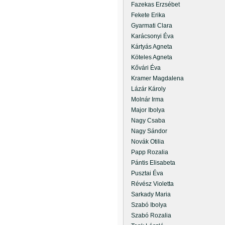
Fazekas Erzsébet
Fekete Erika
Gyarmati Clara
Karácsonyi Éva
Kártyás Agneta
Köteles Agneta
Kővári Éva
Kramer Magdalena
Lázár Károly
Molnár Irma
Major Ibolya
Nagy Csaba
Nagy Sándor
Novák Otilia
Papp Rozalia
Pántis Elisabeta
Pusztai Éva
Révész Violetta
Sarkady Maria
Szabó Ibolya
Szabó Rozalia