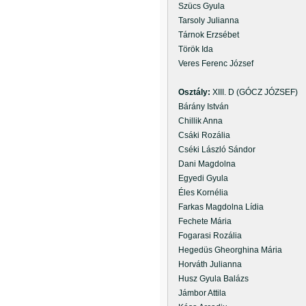
Szücs Gyula
Tarsoly Julianna
Tárnok Erzsébet
Török Ida
Veres Ferenc József
Osztály:
XIII. D (GÓCZ JÓZSEF)
Bárány István
Chillik Anna
Csáki Rozália
Cséki László Sándor
Dani Magdolna
Egyedi Gyula
Éles Kornélia
Farkas Magdolna Lídia
Fechete Mária
Fogarasi Rozália
Hegedüs Gheorghina Mária
Horváth Julianna
Husz Gyula Balázs
Jámbor Attila