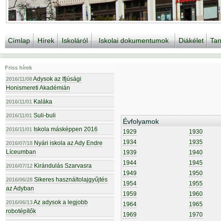
Címlap
Hírek
Iskoláról
Iskolai dokumentumok
Diákélet
Tan
Friss hírek
Adysok az Ifjúsági
2016/11/08
Honismereti Akadémián
Kaláka
2016/11/01
Suli-buli
2016/11/01
Évfolyamok
Iskola másképpen 2016
2016/11/01
1929
1930
1934
1935
Nyári iskola az Ady Endre
2016/07/18
Líceumban
1939
1940
1944
1945
Kirándulás Szarvasra
2016/07/12
1949
1950
Sikeres használtolajgyűjtés
2016/06/28
1954
1955
az Adyban
1959
1960
Az adysok a legjobb
2016/06/13
1964
1965
robotépítők
1969
1970