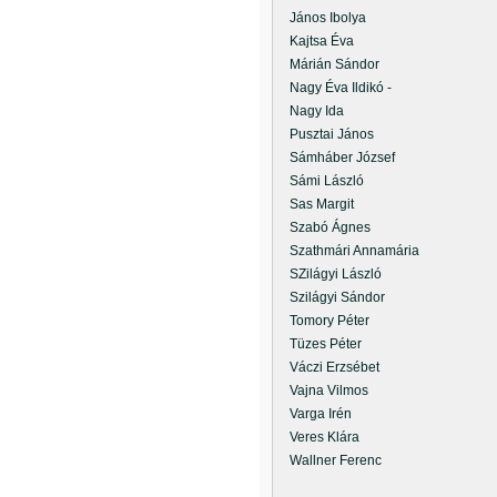
János Ibolya
Kajtsa Éva
Márián Sándor
Nagy Éva Ildikó -
Nagy Ida
Pusztai János
Sámháber József
Sámi László
Sas Margit
Szabó Ágnes
Szathmári Annamária
SZilágyi László
Szilágyi Sándor
Tomory Péter
Tüzes Péter
Váczi Erzsébet
Vajna Vilmos
Varga Irén
Veres Klára
Wallner Ferenc