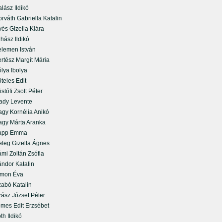
ász Ildikó
áth Gabriella Katalin
és Gizella Klára
ász Ildikó
emen István
tész Margit Mária
ya Ibolya
eles Edit
tófi Zsolt Péter
y Levente
y Kornélia Anikó
y Márta Aranka
pp Emma
eg Gizella Ágnes
i Zoltán Zsófia
dor Katalin
on Éva
bó Katalin
sz József Péter
es Edit Erzsébet
h Ildikó