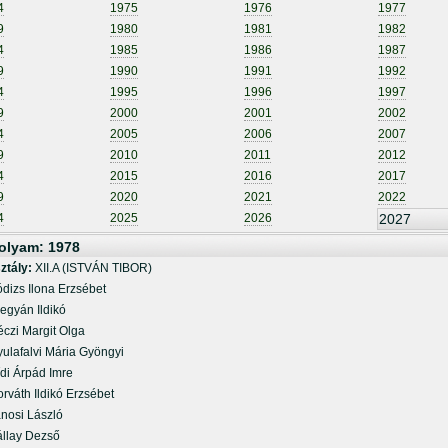
4
1975
1976
1977
9
1980
1981
1982
4
1985
1986
1987
9
1990
1991
1992
4
1995
1996
1997
9
2000
2001
2002
4
2005
2006
2007
9
2010
2011
2012
4
2015
2016
2017
9
2020
2021
2022
4
2025
2026
2027
olyam: 1978
ztály:
XII.A (ISTVÁN TIBOR)
izs Ilona Erzsébet
gyán Ildikó
zi Margit Olga
lafalvi Mária Gyöngyi
i Árpád Imre
áth Ildikó Erzsébet
osi László
lay Dezső