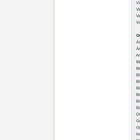
Ván
Var
Vas
Vid
O
Ács
Ádá
And
Bél
Ber
Bir
Bir
Bir
Biró
Bog
Buk
Die
Gás
Gyö
Ivá