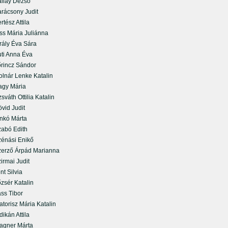
lay Dezső
ácsony Judit
ész Attila
s Mária Juliánna
ály Éva Sára
i Anna Éva
incz Sándor
nár Lenke Katalin
y Mária
áth Ottilia Katalin
id Judit
kó Márta
bó Edith
nási Enikő
rző Árpád Marianna
rmai Judit
t Silvia
sér Katalin
s Tibor
orisz Mária Katalin
kán Attila
ner Márta