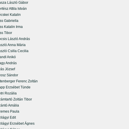
za László Gábor
ész Attila István
skei Katalin
s Gabriella
s Katalin Irma
s Tibor
sis László András
zló Anna Mária
ló Csilla Cecilia
dl Anikó
y András
s József
sz Sándor
enberger Ferenc Zoltán
p Erzsébet Tünde
ri Rozália
mtartó Zoltán Tibor
ntó Amália
mes Paula
lágyi Edit
lágyi Erzsébet Ágnes