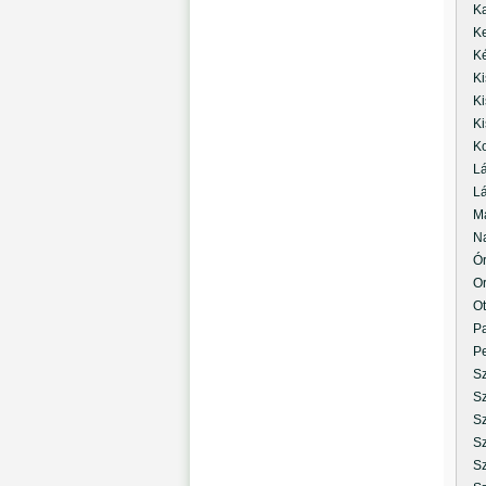
Kas
Kert
Kéc
Kis
Kis
Kis
Koc
Lás
Lász
Man
Nag
Órá
Oro
Ott
Pap
Pet
Szá
Szá
Sze
Szi
Szi