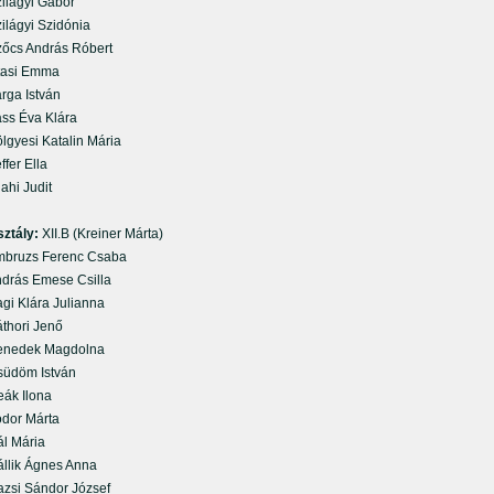
lágyi Gábor
lágyi Szidónia
cs András Róbert
si Emma
ga István
s Éva Klára
gyesi Katalin Mária
fer Ella
hi Judit
sztály:
XII.B (Kreiner Márta)
ruzs Ferenc Csaba
rás Emese Csilla
i Klára Julianna
hori Jenő
edek Magdolna
döm István
k Ilona
or Márta
 Mária
lik Ágnes Anna
si Sándor József