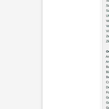
Szi
Szi
Sző
Uta
Var
Vas
Völ
Zef
Zila
O
Amb
And
Bag
Bát
Ben
Csü
Deá
Fod
Gál
Gál
Gaz