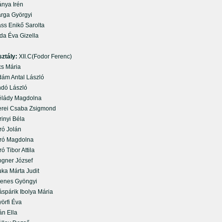
ya Irén
ga Györgyi
s Enikő Sarolta
a Éva Gizella
sztály:
XII.C(Fodor Ferenc)
 Mária
m Antal László
ó László
ády Magdolna
ei Csaba Zsigmond
inyi Béla
ó Jolán
ó Magdolna
 Tibor Attila
ner József
a Márta Judit
nes Gyöngyi
párik Ibolya Mária
rfi Éva
n Ella