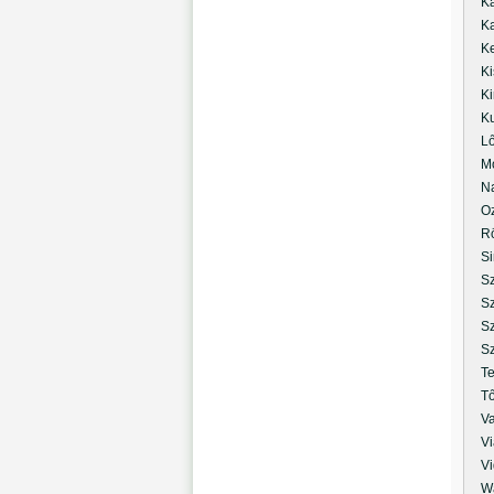
Kál
Kar
Kert
Kis
Kir
Kut
Lőr
Mol
Nag
Ozsv
Röv
Sin
Sza
Szé
Sze
Szi
Ten
Tőz
Vas
Viat
Vidi
Wag