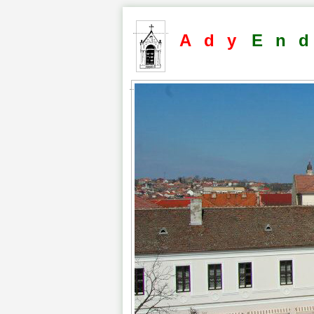
Ady
En