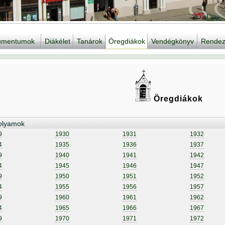
kumentumok
Diákélet
Tanárok
Öregdiákok
Vendégkönyv
Rendez
Öregdiákok
olyamok
9
1930
1931
1932
4
1935
1936
1937
9
1940
1941
1942
4
1945
1946
1947
9
1950
1951
1952
4
1955
1956
1957
9
1960
1961
1962
4
1965
1966
1967
9
1970
1971
1972