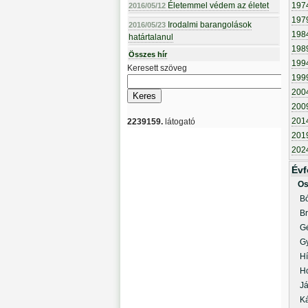
Életemmel védem az életet
197
2016/05/12
197
Irodalmi barangolások
2016/05/23
198
határtalanul
198
Összes hír
199
Keresett szöveg
199
200
200
201
2239159.
látogató
201
202
Évf
Os
Bód
Bre
Géc
Gyu
Híd
Horv
Ján
Kál