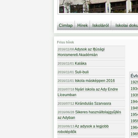
Címlap
Hírek
Iskoláról
Iskolai do
Friss hírek
Adysok az Ifjúsági
2016/11/08
Honismereti Akadémián
Kaláka
2016/11/01
Suli-buli
2016/11/01
Évf
Iskola másképpen 2016
2016/11/01
192
193
Nyári iskola az Ady Endre
2016/07/18
Líceumban
193
194
Kirándulás Szarvasra
2016/07/12
194
Sikeres használtolajgyűjtés
2016/06/28
195
az Adyban
195
Az adysok a legjobb
2016/06/13
196
robotépítők
196