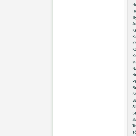
Hal
Horv
Illy
Juh
Kel
Ker
Kól
Köt
Kris
Mad
Nag
Nag
Pa
Ret
Sám
Sán
Sim
Sza
Szá
Tom
Tót