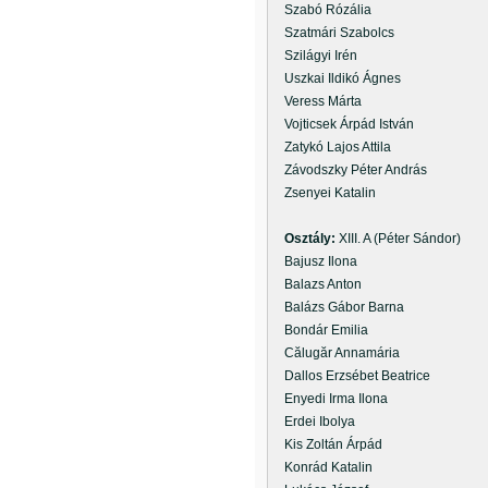
Szabó Rózália
Szatmári Szabolcs
Szilágyi Irén
Uszkai Ildikó Ágnes
Veress Márta
Vojticsek Árpád István
Zatykó Lajos Attila
Závodszky Péter András
Zsenyei Katalin
Osztály:
XIII. A (Péter Sándor)
Bajusz Ilona
Balazs Anton
Balázs Gábor Barna
Bondár Emilia
Călugăr Annamária
Dallos Erzsébet Beatrice
Enyedi Irma Ilona
Erdei Ibolya
Kis Zoltán Árpád
Konrád Katalin