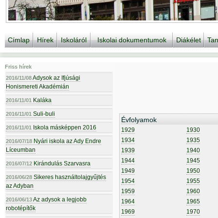
Címlap
Hírek
Iskoláról
Iskolai dokumentumok
Diákélet
Tan
Friss hírek
Adysok az Ifjúsági
2016/11/08
Honismereti Akadémián
Kaláka
2016/11/01
Suli-buli
2016/11/01
Évfolyamok
Iskola másképpen 2016
2016/11/01
1929
1930
1934
1935
Nyári iskola az Ady Endre
2016/07/18
Líceumban
1939
1940
1944
1945
Kirándulás Szarvasra
2016/07/12
1949
1950
Sikeres használtolajgyűjtés
2016/06/28
1954
1955
az Adyban
1959
1960
Az adysok a legjobb
2016/06/13
1964
1965
robotépítők
1969
1970