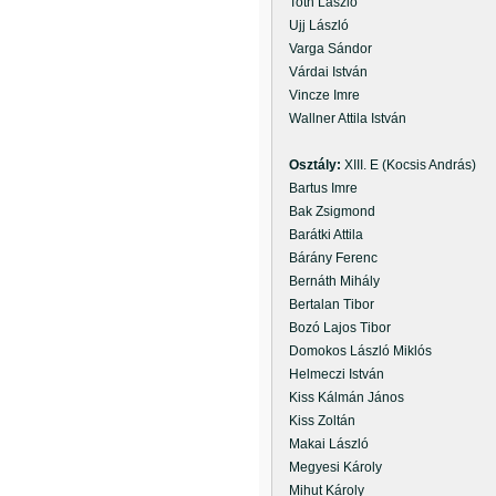
Toth László
Ujj László
Varga Sándor
Várdai István
Vincze Imre
Wallner Attila István
Osztály:
XIII. E (Kocsis András)
Bartus Imre
Bak Zsigmond
Barátki Attila
Bárány Ferenc
Bernáth Mihály
Bertalan Tibor
Bozó Lajos Tibor
Domokos László Miklós
Helmeczi István
Kiss Kálmán János
Kiss Zoltán
Makai László
Megyesi Károly
Mihut Károly