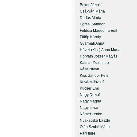
Bokor József
Csákvári Mária
Dudás Mária
Egresi Sámdor
Földesi Magdolna Edit
Fülöp Károly
Gyarmati Anna
Hévizi (Kiss) Anna Mária
Horváth József Mátyás
Kalmár Zsolt Imre
Kása István
Kiss Sándor Péter
Kovács József
Kucser Emil
Nagy Dezső
Nagy Magda
Nagy István
Német Lenke
Nyakacska László
Oláh Szabó Márta
Palfi Imre