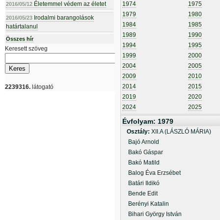
Életemmel védem az életet
1974
1975
2016/05/12
1979
1980
Irodalmi barangolások
2016/05/23
1984
1985
határtalanul
1989
1990
Összes hír
1994
1995
Keresett szöveg
1999
2000
2004
2005
2009
2010
2014
2015
2239316.
látogató
2019
2020
2024
2025
Évfolyam: 1979
Osztály:
XII.A (LÁSZLÓ MÁRIA)
Bajó Arnold
Bakó Gáspar
Bakó Matild
Balog Éva Erzsébet
Batári Ildikó
Bende Edit
Berényi Katalin
Bihari György István