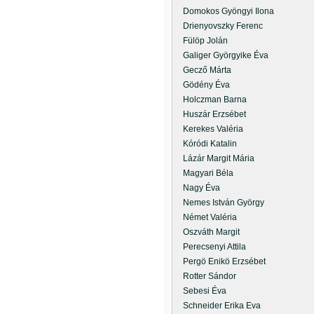
Domokos Gyöngyi Ilona
Drienyovszky Ferenc
Fülöp Jolán
Galiger Györgyike Éva
Gecző Márta
Gödény Éva
Holczman Barna
Huszár Erzsébet
Kerekes Valéria
Kóródi Katalin
Lázár Margit Mária
Magyari Béla
Nagy Éva
Nemes István György
Német Valéria
Oszváth Margit
Perecsenyi Attila
Pergö Enikö Erzsébet
Rotter Sándor
Sebesi Éva
Schneider Erika Eva