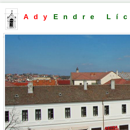
Ady
Endre Lí