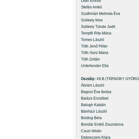
Oláh Emma
Stefán Anikó
Szathmári Melinda Éva
Székely Imre
Székely Tünde Judit
Tempfli Rita Mária
Tomes László
Tóth Jenő Péter
Tóth-Sürü Mária
Tóth Zoltán
Unterlender Ella
Osztály:
XII.B (TÁRNOKY GYÖRG
Ábrám László
Bagosi Éva Ibolya
Balázs Erzsébet
Balogh Katalin
Bánházi László
Boldog Béla
Bondár Enikő Zsuzsánna
Csuzi István
Debreczeni Klára