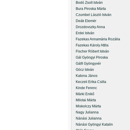
Bodó Zsolt István
Bura Piroska Márta
Czumbel László István
Deák Elemér
Drozdovszky Anna
Erdei István
Fazekas Annamária Rozália
Fazekas Károly Attila
Fischer Róbert István
Gál Gyöngyi Piroska
Gálfi Gyöngyvér
Göcz István
Katona János
Keczeli Erika Csilla
Kinde Ferenc
Márki Enikő
Milotai Márta
Miskolczy Márta
Nagy Julianna
Nánási Julianna
Nánási Gyöngyi Katalin