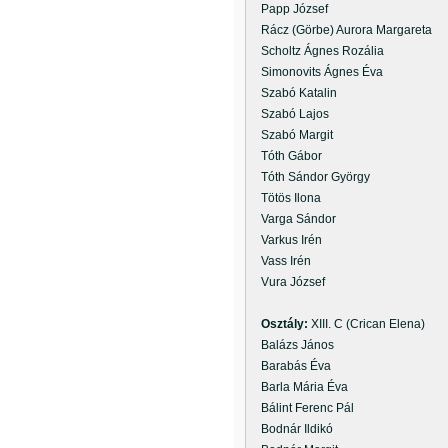
Papp József
Rácz (Görbe) Aurora Margareta
Scholtz Ágnes Rozália
Simonovits Ágnes Éva
Szabó Katalin
Szabó Lajos
Szabó Margit
Tóth Gábor
Tóth Sándor György
Tötös Ilona
Varga Sándor
Varkus Irén
Vass Irén
Vura József
Osztály:
XIII. C (Crican Elena)
Balázs János
Barabás Éva
Barla Mária Éva
Bálint Ferenc Pál
Bodnár Ildikó