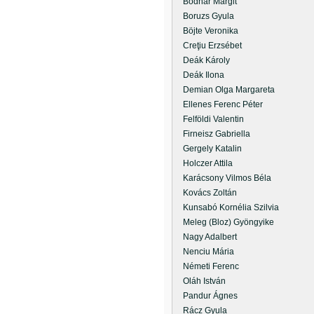
Bodnár Margit
Boruzs Gyula
Böjte Veronika
Creţiu Erzsébet
Deák Károly
Deák Ilona
Demian Olga Margareta
Ellenes Ferenc Péter
Felföldi Valentin
Firneisz Gabriella
Gergely Katalin
Holczer Attila
Karácsony Vilmos Béla
Kovács Zoltán
Kunsabó Kornélia Szilvia
Meleg (Bloz) Gyöngyike
Nagy Adalbert
Nenciu Mária
Németi Ferenc
Oláh István
Pandur Ágnes
Rácz Gyula