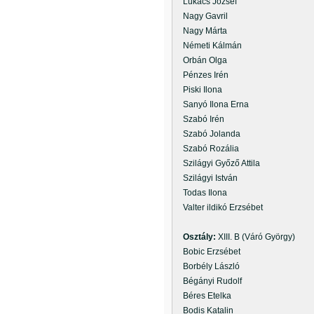
Lukács József
Nagy Gavril
Nagy Márta
Németi Kálmán
Orbán Olga
Pénzes Irén
Piski Ilona
Sanyó Ilona Erna
Szabó Irén
Szabó Jolanda
Szabó Rozália
Szilágyi Győző Attila
Szilágyi István
Todas Ilona
Valter ildikó Erzsébet
Osztály:
XIII. B (Váró György)
Bobic Erzsébet
Borbély László
Bégányi Rudolf
Béres Etelka
Bodis Katalin