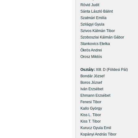
Rövid Judit
Sánta László Bálint
Szatmári Emilia
Szilágyi Gyula
Szivos Kálmán Tibor
Szoboszlai Kálmán Gábor
Stankovics Etelka
Ökrös Andrei
Orosz Miklós
Osztály:
XIII. D (Földesi Pál)
Bondár József
Boros József
Iván Erzsébet
Ehmann Erzsébet
Fenesi Tibor
Kallo György
Kiss L. Tibor
Kiss T. Tibor
Kurucz Gyula Emil
Kopányi András Tibor