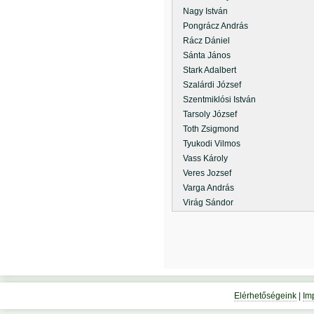
Nagy István
Pongrácz András
Rácz Dániel
Sánta János
Stark Adalbert
Szalárdi József
Szentmiklósi István
Tarsoly József
Toth Zsigmond
Tyukodi Vilmos
Vass Károly
Veres Jozsef
Varga András
Virág Sándor
Elérhetőségeink
|
Im