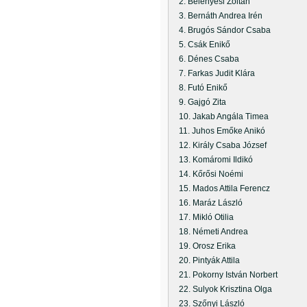
2. Belényesi Zoltán
3. Bernáth Andrea Irén
4. Brugós Sándor Csaba
5. Csák Enikő
6. Dénes Csaba
7. Farkas Judit Klára
8. Futó Enikő
9. Gajgó Zita
10. Jakab Angála Timea
11. Juhos Emőke Anikó
12. Király Csaba József
13. Komáromi Ildikó
14. Kőrősi Noémi
15. Mados Attila Ferencz
16. Maráz László
17. Mikló Otilia
18. Németi Andrea
19. Orosz Erika
20. Pintyák Attila
21. Pokorny István Norbert
22. Sulyok Krisztina Olga
23. Szőnyi László