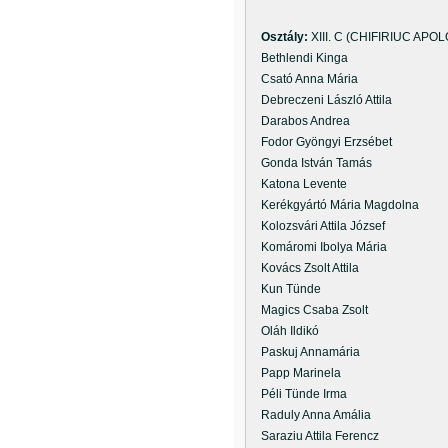
Osztály:
XIII. C (CHIFIRIUC APO
Bethlendi Kinga
Csató Anna Mária
Debreczeni László Attila
Darabos Andrea
Fodor Gyöngyi Erzsébet
Gonda István Tamás
Katona Levente
Kerékgyártó Mária Magdolna
Kolozsvári Attila József
Komáromi Ibolya Mária
Kovács Zsolt Attila
Kun Tünde
Magics Csaba Zsolt
Oláh Ildikó
Paskuj Annamária
Papp Marinela
Péli Tünde Irma
Raduly Anna Amália
Saraziu Attila Ferencz