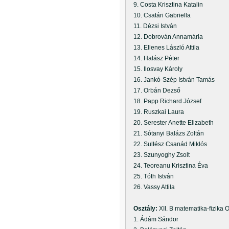
9. Costa Krisztina Katalin
10. Csatári Gabriella
11. Dézsi István
12. Dobrován Annamária
13. Ellenes László Attila
14. Halász Péter
15. Ilosvay Károly
16. Jankó-Szép István Tamás
17. Orbán Dezső
18. Papp Richard József
19. Ruszkai Laura
20. Serester Anette Elizabeth
21. Sótanyi Balázs Zoltán
22. Sultész Csanád Miklós
23. Szunyoghy Zsolt
24. Teoreanu Krisztina Éva
25. Tóth István
26. Vassy Attila
Osztály:
XII. B matematika-fizika 
1. Ádám Sándor