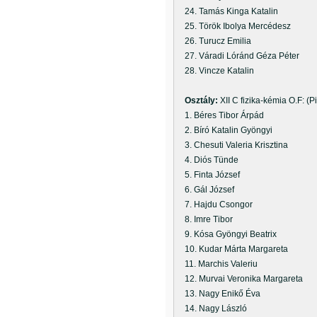
24. Tamás Kinga Katalin
25. Török Ibolya Mercédesz
26. Turucz Emilia
27. Váradi Lóránd Géza Péter
28. Vincze Katalin
Osztály:
XII C fizika-kémia O.F: 
1. Béres Tibor Árpád
2. Bíró Katalin Gyöngyi
3. Chesuti Valeria Krisztina
4. Diós Tünde
5. Finta József
6. Gál József
7. Hajdu Csongor
8. Imre Tibor
9. Kósa Gyöngyi Beatrix
10. Kudar Márta Margareta
11. Marchis Valeriu
12. Murvai Veronika Margareta
13. Nagy Enikő Éva
14. Nagy László