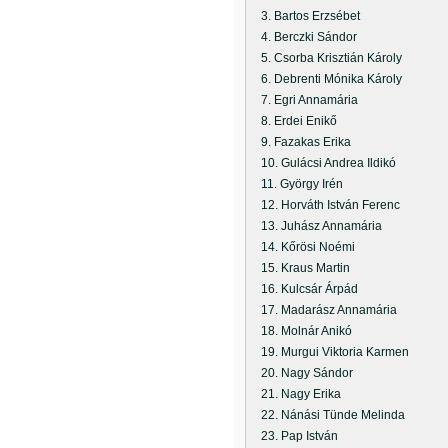
3. Bartos Erzsébet
4. Berczki Sándor
5. Csorba Krisztián Károly
6. Debrenti Mónika Károly
7. Egri Annamária
8. Erdei Enikő
9. Fazakas Erika
10. Gulácsi Andrea Ildikó
11. György Irén
12. Horváth István Ferenc
13. Juhász Annamária
14. Kőrösi Noémi
15. Kraus Martin
16. Kulcsár Árpád
17. Madarász Annamária
18. Molnár Anikó
19. Murgui Viktoria Karmen
20. Nagy Sándor
21. Nagy Erika
22. Nánási Tünde Melinda
23. Pap István