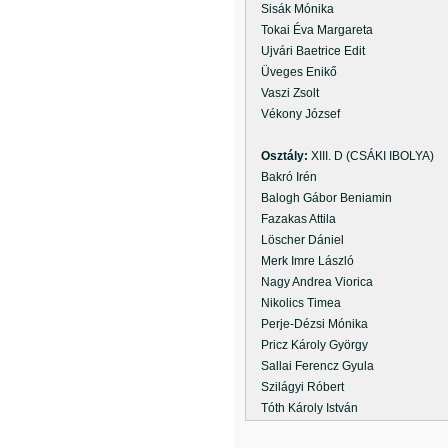
Sisák Mónika
Tokai Éva Margareta
Ujvári Baetrice Edit
Üveges Enikő
Vaszi Zsolt
Vékony József
Osztály:
XIII. D (CSÁKI IBOLYA)
Bakró Irén
Balogh Gábor Beniamin
Fazakas Attila
Löscher Dániel
Merk Imre László
Nagy Andrea Viorica
Nikolics Timea
Perje-Dézsi Mónika
Pricz Károly György
Sallai Ferencz Gyula
Szilágyi Róbert
Tóth Károly István