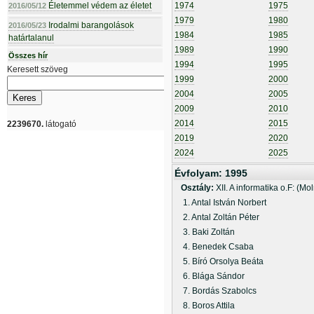
Életemmel védem az életet
1974
1975
2016/05/12
1979
1980
Irodalmi barangolások
2016/05/23
1984
1985
határtalanul
1989
1990
Összes hír
1994
1995
Keresett szöveg
1999
2000
2004
2005
2009
2010
2014
2015
2239670.
látogató
2019
2020
2024
2025
Évfolyam: 1995
Osztály:
XII. A informatika o.F: (Mo
1. Antal István Norbert
2. Antal Zoltán Péter
3. Baki Zoltán
4. Benedek Csaba
5. Bíró Orsolya Beáta
6. Blága Sándor
7. Bordás Szabolcs
8. Boros Attila