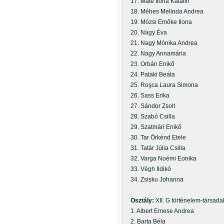
17. Máté Ilona Katalin
18. Méhes Melinda Andrea
19. Mózsi Emőke Ilona
20. Nagy Éva
21. Nagy Mónika Andrea
22. Nagy Annamária
23. Orbán Enikő
24. Pataki Beáta
25. Roşca Laura Simona
26. Sass Erika
27. Sándor Zsolt
28. Szabó Csilla
29. Szatmári Enikő
30. Tar Örkénd Etele
31. Tatár Júlia Csilla
32. Varga Noémi Eonika
33. Végh Ildikó
34. Zsisku Johanna
Osztály:
XII. G történelem-társad
1. Albert Emese Andrea
2. Barta Béla