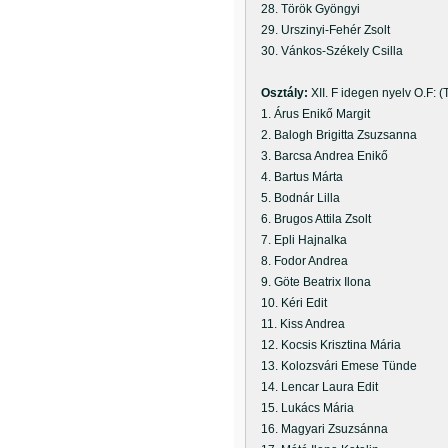
28. Török Gyöngyi
29. Urszinyi-Fehér Zsolt
30. Vánkos-Székely Csilla
Osztály:
XII. F idegen nyelv O.F: (
1. Árus Enikő Margit
2. Balogh Brigitta Zsuzsanna
3. Barcsa Andrea Enikő
4. Bartus Márta
5. Bodnár Lilla
6. Brugos Attila Zsolt
7. Epli Hajnalka
8. Fodor Andrea
9. Göte Beatrix Ilona
10. Kéri Edit
11. Kiss Andrea
12. Kocsis Krisztina Mária
13. Kolozsvári Emese Tünde
14. Lencar Laura Edit
15. Lukács Mária
16. Magyari Zsuzsánna