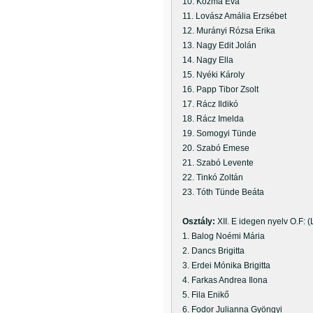
10. Kozma Éva
11. Lovász Amália Erzsébet
12. Murányi Rózsa Erika
13. Nagy Edit Jolán
14. Nagy Ella
15. Nyéki Károly
16. Papp Tibor Zsolt
17. Rácz Ildikó
18. Rácz Imelda
19. Somogyi Tünde
20. Szabó Emese
21. Szabó Levente
22. Tinkó Zoltán
23. Tóth Tünde Beáta
Osztály:
XII. E idegen nyelv O.F: 
1. Balog Noémi Mária
2. Dancs Brigitta
3. Erdei Mónika Brigitta
4. Farkas Andrea Ilona
5. Fila Enikő
6. Fodor Julianna Gyöngyi