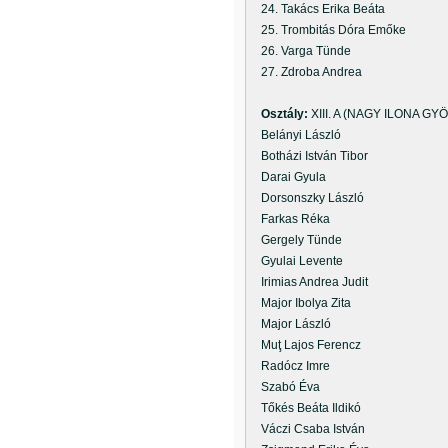
24. Takács Erika Beáta
25. Trombitás Dóra Emőke
26. Varga Tünde
27. Zdroba Andrea
Osztály:
XIII. A (NAGY ILONA GY
Belányi László
Botházi István Tibor
Darai Gyula
Dorsonszky László
Farkas Réka
Gergely Tünde
Gyulai Levente
Irimias Andrea Judit
Major Ibolya Zita
Major László
Muţ Lajos Ferencz
Radócz Imre
Szabó Éva
Tőkés Beáta Ildikó
Váczi Csaba István