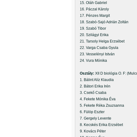
15. Oláh Gabriel
16. Páczal Károly
17. Pénzes Margit
18. Szabó-Sajó Adrián Zoltán
19. Szabó Tibor
20. Szilágyi Erika
21. Tarsoly Helga Erzsébet
22. Varga Csaba Gyula
23. Vesselényi István
24. Vura Mónika
Osztály:
XII D biológia O. F: (Mul
1. Bálint Alíz Klaudia
2. Bátori Erika Irén
3. Csekő Csaba
4. Fekete Mónika Éva
5. Fekete Réka Zsuzsanna
6. Fülöp Eszter
7. Gergely Levente
8. Kecskés Erika Erzsébet
9. Kovács Péter