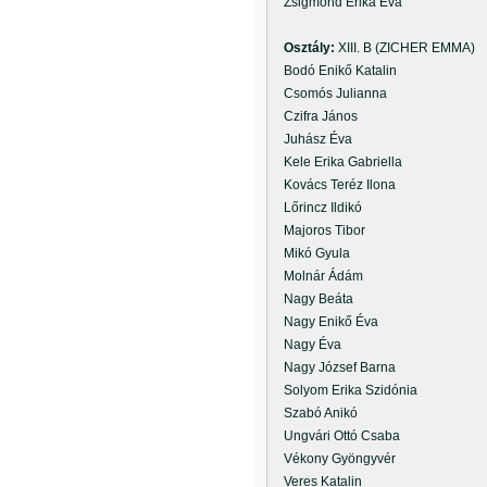
Zsigmond Erika Éva
Osztály:
XIII. B (ZICHER EMMA)
Bodó Enikő Katalin
Csomós Julianna
Czifra János
Juhász Éva
Kele Erika Gabriella
Kovács Teréz Ilona
Lőrincz Ildikó
Majoros Tibor
Mikó Gyula
Molnár Ádám
Nagy Beáta
Nagy Enikő Éva
Nagy Éva
Nagy József Barna
Solyom Erika Szidónia
Szabó Anikó
Ungvári Ottó Csaba
Vékony Gyöngyvér
Veres Katalin