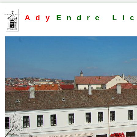
Ady
Endre Lí