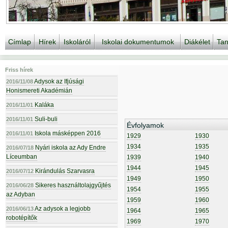
Címlap
Hírek
Iskoláról
Iskolai dokumentumok
Diákélet
Tan
Friss hírek
Adysok az Ifjúsági
2016/11/08
Honismereti Akadémián
Kaláka
2016/11/01
Suli-buli
2016/11/01
Évfolyamok
Iskola másképpen 2016
2016/11/01
1929
1930
1934
1935
Nyári iskola az Ady Endre
2016/07/18
Líceumban
1939
1940
1944
1945
Kirándulás Szarvasra
2016/07/12
1949
1950
Sikeres használtolajgyűjtés
2016/06/28
1954
1955
az Adyban
1959
1960
Az adysok a legjobb
2016/06/13
1964
1965
robotépítők
1969
1970