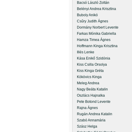
Bacsó László Zoltán
Belényi Andrea Krisztina
Buboly Anikó
Csűry Judith Ágnes
Dormány Norbert Levente
Farkas Mónika Gabriella
Hamza Timea Ágnes
Hoffmann Kinga Krisztina
Illés Lenke
Kása Enikő Szidónia
Kiss Csilla Orsolya
Kiss Kinga Gréta
Kökövics Kinga
Meleg Andrea
Nagy Beáta Katalin
Oszlács Hajnalka
Pete Botond Levente
Rajna Ágnes
Rugán Andrea Katalin
Szabó Annamária
Szász Helga