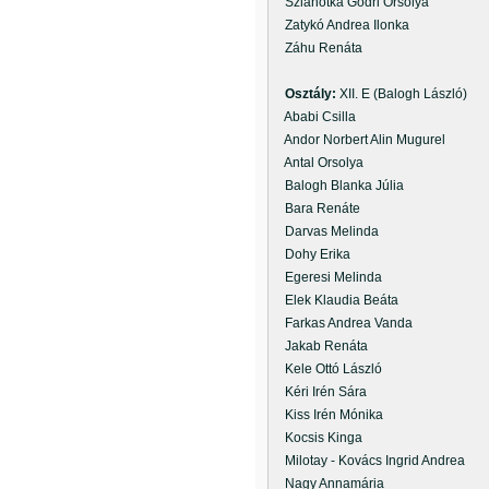
Szlahotka Gödri Orsolya
Zatykó Andrea Ilonka
Záhu Renáta
Osztály:
XII. E (Balogh László)
Ababi Csilla
Andor Norbert Alin Mugurel
Antal Orsolya
Balogh Blanka Júlia
Bara Renáte
Darvas Melinda
Dohy Erika
Egeresi Melinda
Elek Klaudia Beáta
Farkas Andrea Vanda
Jakab Renáta
Kele Ottó László
Kéri Irén Sára
Kiss Irén Mónika
Kocsis Kinga
Milotay - Kovács Ingrid Andrea
Nagy Annamária