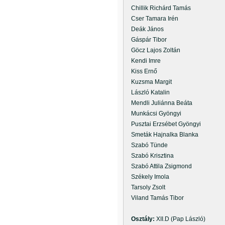
Chillik Richárd Tamás
Cser Tamara Irén
Deák János
Gáspár Tibor
Göcz Lajos Zoltán
Kendi Imre
Kiss Ernő
Kuzsma Margit
László Katalin
Mendli Juliánna Beáta
Munkácsi Gyöngyi
Pusztai Erzsébet Gyöngyi
Smeták Hajnalka Blanka
Szabó Tünde
Szabó Krisztina
Szabó Attila Zsigmond
Székely Imola
Tarsoly Zsolt
Viland Tamás Tibor
Osztály:
XII.D (Pap László)