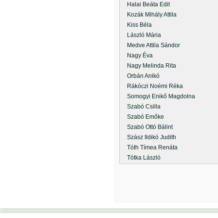
Halai Beáta Edit
Kozák Mihály Attila
Kiss Béla
László Mária
Medve Attila Sándor
Nagy Éva
Nagy Melinda Rita
Orbán Anikó
Rákóczi Noémi Réka
Somogyi Enikő Magdolna
Szabó Csilla
Szabó Emőke
Szabó Ottó Bálint
Szász Ildikó Judith
Tóth Tímea Renáta
Tótka László