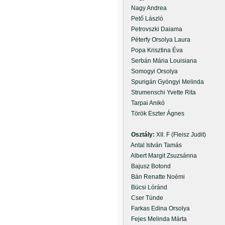
Nagy Andrea
Pető László
Petrovszki Daiama
Péterfy Orsolya Laura
Popa Krisztina Éva
Serbán Mária Louisiana
Somogyi Orsolya
Spurigán Gyöngyi Melinda
Strumenschi Yvette Rita
Tarpai Anikó
Török Eszter Ágnes
Osztály:
XII. F (Fleisz Judit)
Antal István Tamás
Albert Margit Zsuzsánna
Bajusz Botond
Bán Renatte Noémi
Bücsi Lóránd
Cser Tünde
Farkas Edina Orsolya
Fejes Melinda Márta