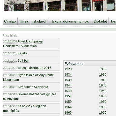
Címlap
Hírek
Iskoláról
Iskolai dokumentumok
Diákélet
Tan
Friss hírek
Adysok az Ifjúsági
2016/11/08
Honismereti Akadémián
Kaláka
2016/11/01
Suli-buli
2016/11/01
Évfolyamok
Iskola másképpen 2016
2016/11/01
1929
1930
1934
1935
Nyári iskola az Ady Endre
2016/07/18
Líceumban
1939
1940
1944
1945
Kirándulás Szarvasra
2016/07/12
1949
1950
Sikeres használtolajgyűjtés
2016/06/28
1954
1955
az Adyban
1959
1960
Az adysok a legjobb
2016/06/13
1964
1965
robotépítők
1969
1970