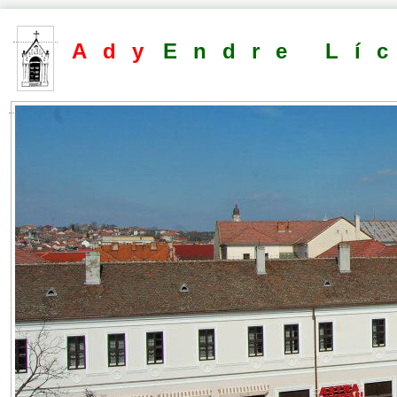
Ady
Endre Lí