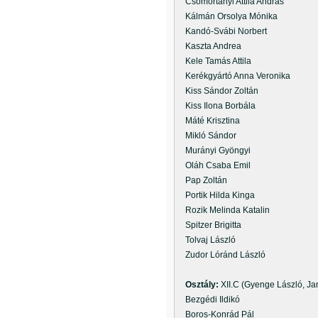
Csomortányi Attila András
Kálmán Orsolya Mónika
Kandó-Svábi Norbert
Kaszta Andrea
Kele Tamás Attila
Kerékgyártó Anna Veronika
Kiss Sándor Zoltán
Kiss Ilona Borbála
Máté Krisztina
Mikló Sándor
Murányi Gyöngyi
Oláh Csaba Emil
Pap Zoltán
Portik Hilda Kinga
Rozik Melinda Katalin
Spitzer Brigitta
Tolvaj László
Zudor Lóránd László
Osztály:
XII.C (Gyenge László, Ja
Bezgédi Ildikó
Boros-Konrád Pál