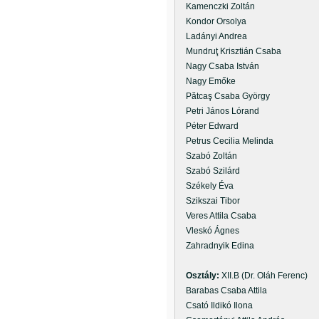
Kamenczki Zoltán
Kondor Orsolya
Ladányi Andrea
Mundruţ Krisztián Csaba
Nagy Csaba István
Nagy Emőke
Pătcaş Csaba György
Petri János Lórand
Péter Edward
Petrus Cecilia Melinda
Szabó Zoltán
Szabó Szilárd
Székely Éva
Szikszai Tibor
Veres Attila Csaba
Vleskó Ágnes
Zahradnyik Edina
Osztály:
XII.B (Dr. Oláh Ferenc)
Barabas Csaba Attila
Csató Ildikó Ilona