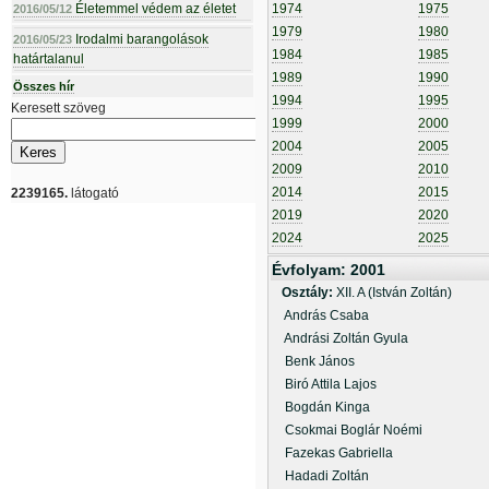
Életemmel védem az életet
1974
1975
2016/05/12
1979
1980
Irodalmi barangolások
2016/05/23
1984
1985
határtalanul
1989
1990
Összes hír
1994
1995
Keresett szöveg
1999
2000
2004
2005
2009
2010
2014
2015
2239165.
látogató
2019
2020
2024
2025
Évfolyam: 2001
Osztály:
XII. A (István Zoltán)
András Csaba
Andrási Zoltán Gyula
Benk János
Biró Attila Lajos
Bogdán Kinga
Csokmai Boglár Noémi
Fazekas Gabriella
Hadadi Zoltán