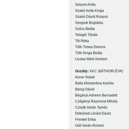
Solyom Anita
Szabó Anita Kinga
Szabó Dávid Roland
Szegedi Boglárka
Szűcs Beáta
Telegdi Tűnde
Titi Réka
Tóth Timea Debora
Tóth Kinga Beáta
Uszkai Márk Norbert
Osztály:
XII.C (BÁTHORI ÉVA)
Auner Árpád
Balla Klementina Kamila
Balog Dávid
Bégányi Adrienn Bernadett
Czégényi Raymond Mihály
Czirják István Tamás
Döbröndi Lóránt Dávid
Frenkel Erika
Gáll István Romeó