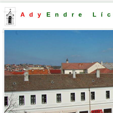
Ady
Endre Lí