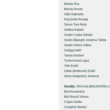
Molnár Éva
Murvai Arnold
Oláh Gabriella
Paij Enikő Renáta
Simon Tom Rolly
Soltész Katalin
Szabó Csaba Sándor
Szabó (Balogh) Julianna Tábita
Szabó Vilmos Gábor
Szilágyi Adél
Tamás Norbert
Török Arnold Lajos
Tóth Enikő
Ujlaki (Boldizsár) Enikő
Veres (Hegedüs) Julianna
Osztály:
XII.B esti (MOLDOVÁN L
Bart Annamária
Bíró Rezső Vilmos
Crişan Zoltán
Czeglédi Sándor