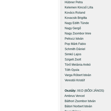
Hübner Petra
Kelemen Kincső Lilla
Kovács Roland
Kovacsik Brigitta
Nagy Edith Tünde
Nagy Gergő
Nagy Zsombor Imre
Petrucz István
Pop Márk Fabio
Schmith Dániel
Simkó Lajos
Szigeti Zsolt
Törő Melánia Anikó
Tóth Gyula
Varga Róbert István
Verestói Kristóf
Osztály:
XII.D (BŐDI JÁNOS)
Ambrus Vencel
Báthori Zsombor István
Bátori Norbert István