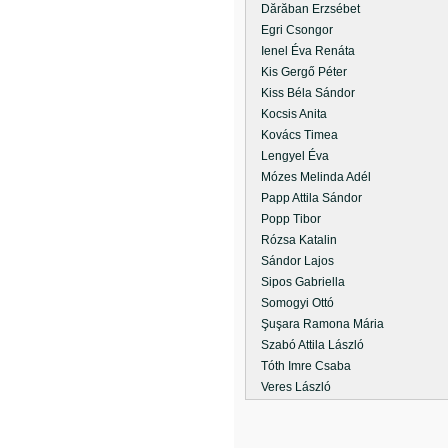
Dărăban Erzsébet
Egri Csongor
Ienel Éva Renáta
Kis Gergő Péter
Kiss Béla Sándor
Kocsis Anita
Kovács Timea
Lengyel Éva
Mózes Melinda Adél
Papp Attila Sándor
Popp Tibor
Rózsa Katalin
Sándor Lajos
Sipos Gabriella
Somogyi Ottó
Şuşara Ramona Mária
Szabó Attila László
Tóth Imre Csaba
Veres László