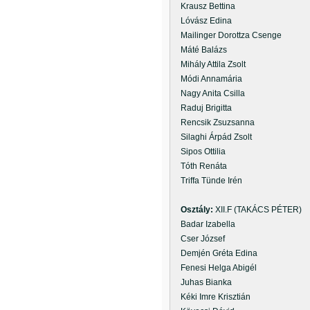
Krausz Bettina
Lóvász Edina
Mailinger Dorottza Csenge
Máté Balázs
Mihály Attila Zsolt
Módi Annamária
Nagy Anita Csilla
Raduj Brigitta
Rencsik Zsuzsanna
Silaghi Árpád Zsolt
Sipos Ottilia
Tóth Renáta
Triffa Tünde Irén
Osztály:
XII.F (TAKÁCS PÉTER)
Badar Izabella
Cser József
Demjén Gréta Edina
Fenesi Helga Abigél
Juhas Bianka
Kéki Imre Krisztián