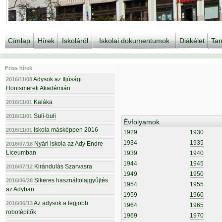
Címlap
Hírek
Iskoláról
Iskolai dokumentumok
Diákélet
Tan
Friss hírek
Adysok az Ifjúsági
2016/11/08
Honismereti Akadémián
Kaláka
2016/11/01
Suli-buli
2016/11/01
Évfolyamok
Iskola másképpen 2016
2016/11/01
1929
1930
1934
1935
Nyári iskola az Ady Endre
2016/07/18
Líceumban
1939
1940
1944
1945
Kirándulás Szarvasra
2016/07/12
1949
1950
Sikeres használtolajgyűjtés
2016/06/28
1954
1955
az Adyban
1959
1960
Az adysok a legjobb
2016/06/13
1964
1965
robotépítők
1969
1970