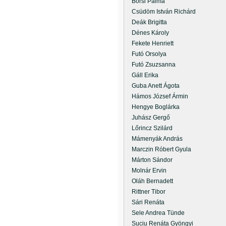
Borsi Pálma
Csüdöm István Richárd
Deák Brigitta
Dénes Károly
Fekete Henriett
Futó Orsolya
Futó Zsuzsanna
Gáll Erika
Guba Anett Ágota
Hámos József Ármin
Hengye Boglárka
Juhász Gergő
Lőrincz Szilárd
Mámenyák András
Marczin Róbert Gyula
Márton Sándor
Molnár Ervin
Oláh Bernadett
Rittner Tibor
Sári Renáta
Sele Andrea Tünde
Suciu Renáta Gyöngyi