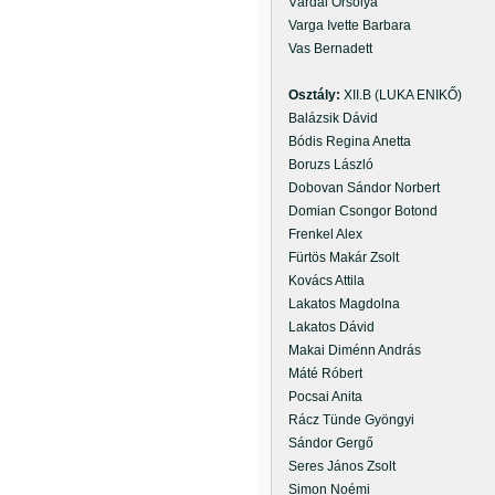
Várdai Orsolya
Varga Ivette Barbara
Vas Bernadett
Osztály:
XII.B (LUKA ENIKŐ)
Balázsik Dávid
Bódis Regina Anetta
Boruzs László
Dobovan Sándor Norbert
Domian Csongor Botond
Frenkel Alex
Fürtös Makár Zsolt
Kovács Attila
Lakatos Magdolna
Lakatos Dávid
Makai Diménn András
Máté Róbert
Pocsai Anita
Rácz Tünde Gyöngyi
Sándor Gergő
Seres János Zsolt
Simon Noémi