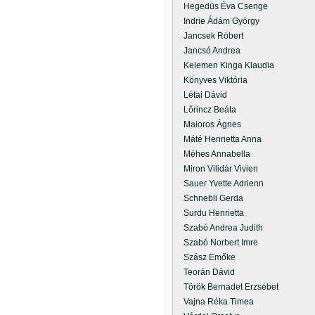
Hegedüs Éva Csenge
Indrie Ádám György
Jancsek Róbert
Jancsó Andrea
Kelemen Kinga Klaudia
Könyves Viktória
Létai Dávid
Lőrincz Beáta
Maioros Ágnes
Máté Henrietta Anna
Méhes Annabella
Miron Vilidár Vivien
Sauer Yvette Adrienn
Schnebli Gerda
Surdu Henrietta
Szabó Andrea Judith
Szabó Norbert Imre
Szász Emőke
Teorán Dávid
Török Bernadet Erzsébet
Vajna Réka Timea