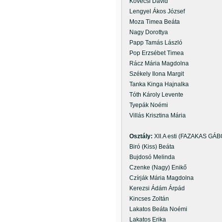
Kövecsi Dávid
Lengyel Ákos József
Moza Timea Beáta
Nagy Dorottya
Papp Tamás László
Pop Erzsébet Timea
Rácz Mária Magdolna
Székely Ilona Margit
Tanka Kinga Hajnalka
Tóth Károly Levente
Tyepák Noémi
Villás Krisztina Mária
Osztály:
XII.A esti (FAZAKAS GÁ
Biró (Kiss) Beáta
Bujdosó Melinda
Czenke (Nagy) Enikő
Czírják Mária Magdolna
Kerezsi Ádám Árpád
Kincses Zoltán
Lakatos Beáta Noémi
Lakatos Erika