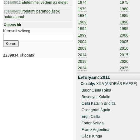
Életemmel védem az életet
1974
1975
2016/05/12
1979
1980
Irodalmi barangolások
2016/05/23
1984
1985
határtalanul
1989
1990
Összes hír
1994
1995
Keresett szöveg
1999
2000
2004
2005
2009
2010
2014
2015
2239834.
látogató
2019
2020
2024
2025
Évfolyam: 2011
Osztály:
XII.A (ANDRÁS EMESE)
Bajor Csilla Réka
Besenyei Katalin
Csiki Katalin Brigitta
Csongrádi Ágota
Ergri Csilla
Fodor Szilvia
Frantz Argentina
Gácsi Kinga