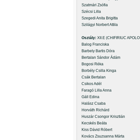
Szatmári Zsófia
Szécsi Lilla
Szegedi Anita Brigitta
Szilágyi Norbert Attila
Osztály:
XII.E (CHIFIRIUC APOLO
Balog Franciska
Barbely Bartis Dóra
Bertalan Sándor Ádám
Bogosi Réka
Borbély Csilla Kinga
Csák Bertalan
Csikos Adél
Faragó Lilla Anna
Gáll Edina
Halász Csaba
Horváth Richárd
Huszár Csongor Krisztián
Kecskés Beáta
Kiss Dávid Róbert
Kovács Zsuzsanna Márta