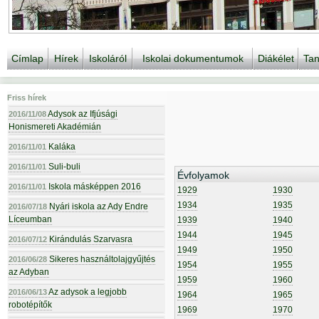
Címlap
Hírek
Iskoláról
Iskolai dokumentumok
Diákélet
Tan
Friss hírek
Adysok az Ifjúsági
2016/11/08
Honismereti Akadémián
Kaláka
2016/11/01
Suli-buli
2016/11/01
Évfolyamok
Iskola másképpen 2016
2016/11/01
1929
1930
1934
1935
Nyári iskola az Ady Endre
2016/07/18
Líceumban
1939
1940
1944
1945
Kirándulás Szarvasra
2016/07/12
1949
1950
Sikeres használtolajgyűjtés
2016/06/28
1954
1955
az Adyban
1959
1960
Az adysok a legjobb
2016/06/13
1964
1965
robotépítők
1969
1970