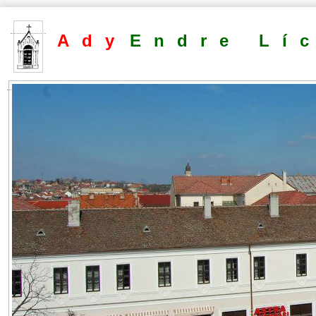
Ady
Endre Lí