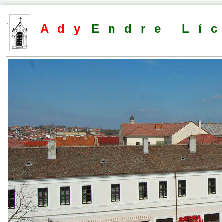
Ady
Endre Lí