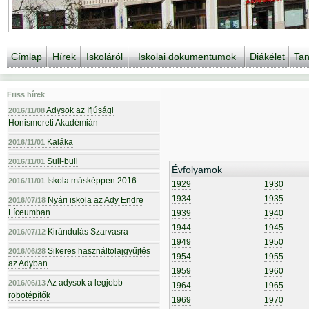
Címlap
Hírek
Iskoláról
Iskolai dokumentumok
Diákélet
Tan
Friss hírek
Adysok az Ifjúsági
2016/11/08
Honismereti Akadémián
Kaláka
2016/11/01
Suli-buli
2016/11/01
Évfolyamok
Iskola másképpen 2016
2016/11/01
1929
1930
1934
1935
Nyári iskola az Ady Endre
2016/07/18
Líceumban
1939
1940
1944
1945
Kirándulás Szarvasra
2016/07/12
1949
1950
Sikeres használtolajgyűjtés
2016/06/28
1954
1955
az Adyban
1959
1960
Az adysok a legjobb
2016/06/13
1964
1965
robotépítők
1969
1970