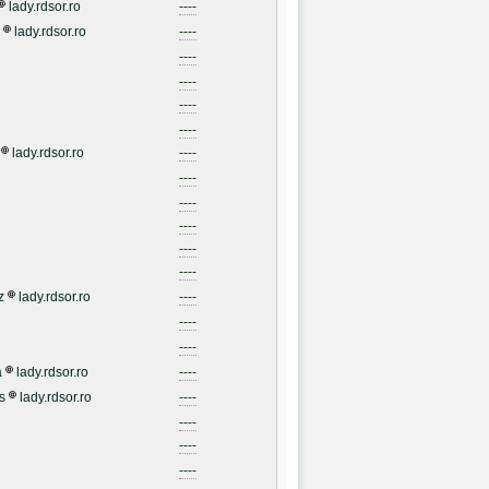
lady.rdsor.ro
----
lady.rdsor.ro
----
----
----
----
----
lady.rdsor.ro
----
----
----
----
----
----
z
lady.rdsor.ro
----
----
----
a
lady.rdsor.ro
----
s
lady.rdsor.ro
----
----
----
----