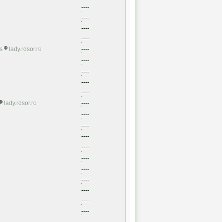
----
----
----
----
s
lady.rdsor.ro
----
----
----
----
----
lady.rdsor.ro
----
----
----
----
----
----
----
----
----
----
----