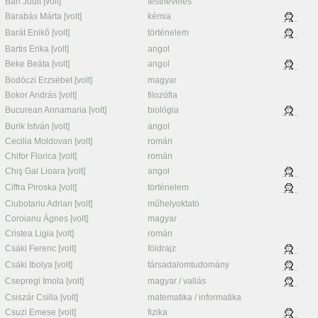
Bán Judit [volt]
testnevelés
Barabás Márta [volt]
kémia
Barát Enikõ [volt]
történelem
Bartis Erika [volt]
angol
Beke Beáta [volt]
angol
Bodóczi Erzsébet [volt]
magyar
Bokor András [volt]
filozófia
Bucurean Annamaria [volt]
biológia
Burik István [volt]
angol
Cecilia Moldovan [volt]
román
Chifor Florica [volt]
román
Chiş Gal Lioara [volt]
angol
Ciffra Piroska [volt]
történelem
Ciubotariu Adrian [volt]
műhelyoktató
Coroianu Ágnes [volt]
magyar
Cristea Ligia [volt]
román
Csáki Ferenc [volt]
földrajz
Csáki Ibolya [volt]
társadalomtudomány
Csepregi Imola [volt]
magyar / vallás
Csiszár Csilla [volt]
matematika / informatika
Csuzi Emese [volt]
fizika