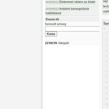
rajz
Életemmel védem az életet
2016/05/12
tech
Irodalmi barangolások
2016/05/23
vall
határtalanul
Összes hír
Tan
Keresett szöveg
-
1
2
2239239.
látogató
3
4
5
6
7
8
9
10
11
12
13
14