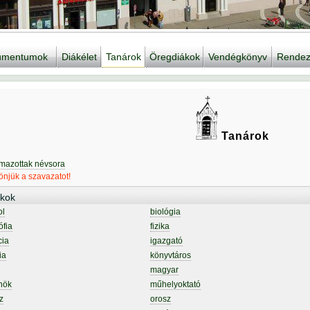
kumentumok
Diákélet
Tanárok
Öregdiákok
Vendégkönyv
Rendez
Tanárok
lmazottak névsora
njük a szavazatot!
kok
ol
biológia
ófia
fizika
cia
igazgató
ia
könyvtáros
magyar
nök
műhelyoktató
z
orosz