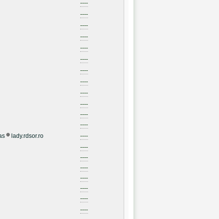
----
----
----
----
----
----
----
----
----
----
----
----
as
lady.rdsor.ro
----
----
----
----
----
----
----
----