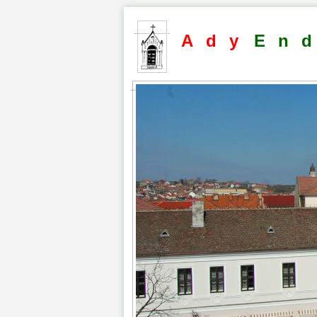
Ady
En