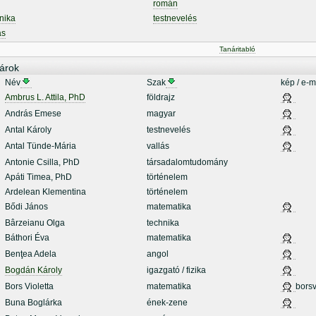
román
nika
testnevelés
ás
Tanáritabló
árok
Név
Szak
kép / e-m
Ambrus L. Attila, PhD
földrajz
András Emese
magyar
Antal Károly
testnevelés
Antal Tünde-Mária
vallás
Antonie Csilla, PhD
társadalomtudomány
Apáti Timea, PhD
történelem
Ardelean Klementina
történelem
Bődi János
matematika
Bârzeianu Olga
technika
Báthori Éva
matematika
Benţea Adela
angol
Bogdán Károly
igazgató / fizika
Bors Violetta
matematika
borsv
Buna Boglárka
ének-zene