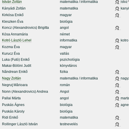
István Zoltán
matematika / informatika
istvz
Kányádi Zoltán
matematika
kanyi
Kirkósa Enikő
magyar
Kleszken Éva
biológia
Koncz (Alexandrovics) Brigitta
angol
Kósa Annamária
német
Kotró László Lehel
informatika
kotro
Kozma Éva
magyar
Kurucz Éva
vallás
Luka (Futó) Enikő
pszichológia
Makai-Bölöni Judit
könyvtáros
Năndrean Enikõ
fizika
Nagy Zoltán
matematika / informatika
nagy
Negruţ Mărioara
román
Nonn (Alexandrovics) Andrea
Angol
Pallai Márta
angol
mart
Puskás Ágnes
biológia
agne
Puskás Károly
biológia
Ridi Enikő
matematika
Rollinger László István
testnevelés