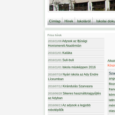
Címlap
Hírek
Iskoláról
Iskolai do
Friss hírek
Adysok az Ifjúsági
2016/11/08
Honismereti Akadémián
Kaláka
2016/11/01
Suli-buli
2016/11/01
Alka
Köszö
Iskola másképpen 2016
2016/11/01
Sza
Nyári iskola az Ady Endre
2016/07/18
ang
Líceumban
filoz
Kirándulás Szarvasra
2016/07/12
fran
Sikeres használtolajgyűjtés
2016/06/28
kém
az Adyban
latin
Az adysok a legjobb
2016/06/13
mér
robotépítők
olas