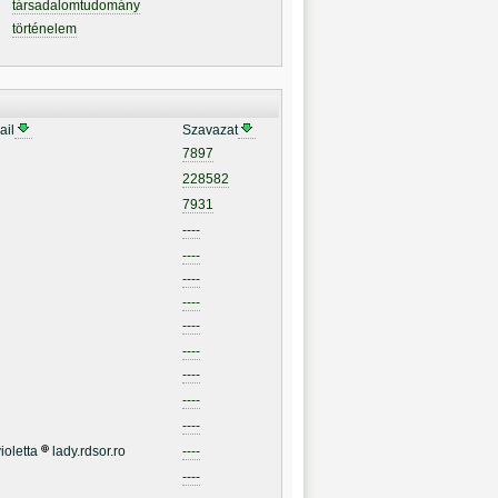
társadalomtudomány
történelem
ail
Szavazat
7897
228582
7931
----
----
----
----
----
----
----
----
----
ioletta
lady.rdsor.ro
----
----