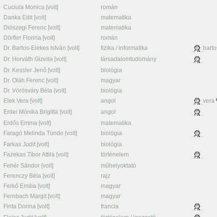
Cuciula Monica [volt]
román
Danka Edit [volt]
matematika
Diószegi Ferenc [volt]
matematika
Dörfler Florina [volt]
román
Dr. Bartos-Elekes István [volt]
fizika / informatika
barto
Dr. Horváth Gizella [volt]
társadalomtudomány
Dr. Kessler Jenő [volt]
biológia
Dr. Oláh Ferenc [volt]
magyar
Dr. Vörösváry Béla [volt]
biológia
Elek Vera [volt]
angol
vera
Erdei Mónika Brigitta [volt]
angol
Erdős Emma [volt]
matematika
Faragó Melinda Tünde [volt]
biológia
Farkas Judit [volt]
biológia
Fazekas Tibor Attila [volt]
történelem
Fehér Sándor [volt]
műhelyoktató
Ferenczy Béla [volt]
rajz
Ferkő Emilia [volt]
magyar
Fernbach Margit [volt]
magyar
Finta Dorina [volt]
francia