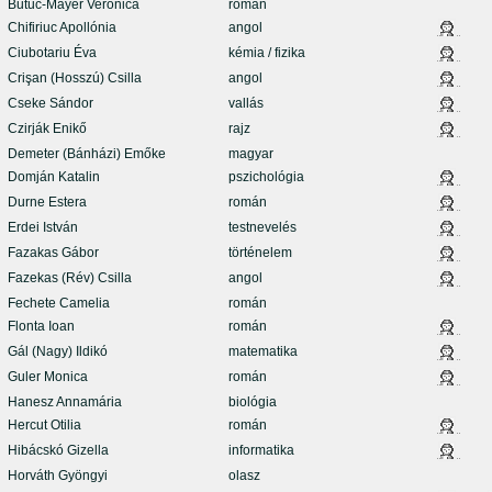
Butuc-Mayer Veronica
román
Chifiriuc Apollónia
angol
Ciubotariu Éva
kémia / fizika
Crişan (Hosszú) Csilla
angol
Cseke Sándor
vallás
Czirják Enikő
rajz
Demeter (Bánházi) Emőke
magyar
Domján Katalin
pszichológia
Durne Estera
román
Erdei István
testnevelés
Fazakas Gábor
történelem
Fazekas (Rév) Csilla
angol
Fechete Camelia
román
Flonta Ioan
román
Gál (Nagy) Ildikó
matematika
Guler Monica
román
Hanesz Annamária
biológia
Hercut Otilia
román
Hibácskó Gizella
informatika
Horváth Gyöngyi
olasz