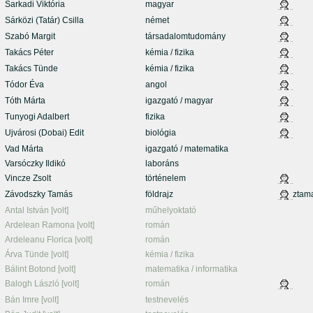
Sarkadi Viktória
magyar
Sárközi (Tatár) Csilla
német
Szabó Margit
társadalomtudomány
Takács Péter
kémia / fizika
Takács Tünde
kémia / fizika
Tódor Éva
angol
Tóth Márta
igazgató / magyar
Tunyogi Adalbert
fizika
Ujvárosi (Dobai) Edit
biológia
Vad Márta
igazgató / matematika
Varsóczky Ildikó
laboráns
Vincze Zsolt
történelem
Závodszky Tamás
földrajz
ztam
Antal István [volt]
műhelyoktató
Ardelean Ramona [volt]
román
Ardeleanu Florica [volt]
román
Árva Tünde [volt]
kémia / fizika
Bálint Botond [volt]
matematika / informatika
Balogh László [volt]
román
Bán Imre [volt]
testnevelés