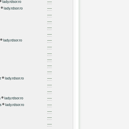
lady.rdsor.ro
----
lady.rdsor.ro
----
----
----
----
----
lady.rdsor.ro
----
----
----
----
----
----
z
lady.rdsor.ro
----
----
----
a
lady.rdsor.ro
----
s
lady.rdsor.ro
----
----
----
----