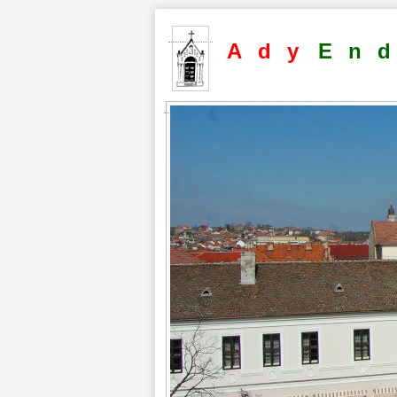
Ady
En