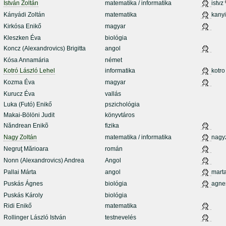
István Zoltán
matematika / informatika
istvz
Kányádi Zoltán
matematika
kanyi
Kirkósa Enikő
magyar
Kleszken Éva
biológia
Koncz (Alexandrovics) Brigitta
angol
Kósa Annamária
német
Kotró László Lehel
informatika
kotro
Kozma Éva
magyar
Kurucz Éva
vallás
Luka (Futó) Enikő
pszichológia
Makai-Bölöni Judit
könyvtáros
Năndrean Enikõ
fizika
Nagy Zoltán
matematika / informatika
nagy
Negruţ Mărioara
román
Nonn (Alexandrovics) Andrea
Angol
Pallai Márta
angol
mart
Puskás Ágnes
biológia
agne
Puskás Károly
biológia
Ridi Enikő
matematika
Rollinger László István
testnevelés