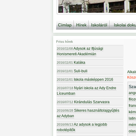
Címlap
Hírek
Iskoláról
Iskolai do
Friss hírek
Adysok az Ifjúsági
2016/11/08
Honismereti Akadémián
Kaláka
2016/11/01
Suli-buli
2016/11/01
Alka
Köszö
Iskola másképpen 2016
2016/11/01
Sza
Nyári iskola az Ady Endre
2016/07/18
ang
Líceumban
filoz
Kirándulás Szarvasra
2016/07/12
fran
Sikeres használtolajgyűjtés
2016/06/28
kém
az Adyban
latin
Az adysok a legjobb
2016/06/13
mér
robotépítők
olas