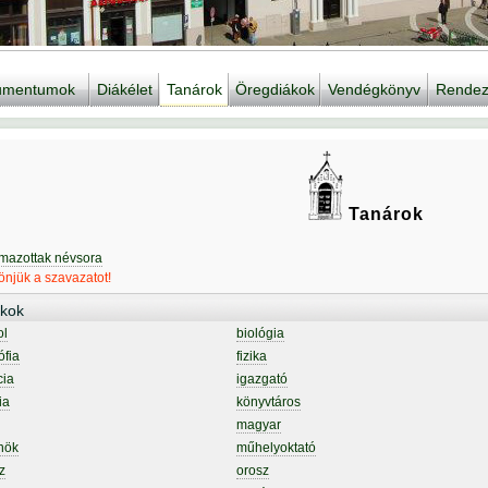
kumentumok
Diákélet
Tanárok
Öregdiákok
Vendégkönyv
Rendez
Tanárok
lmazottak névsora
njük a szavazatot!
kok
ol
biológia
ófia
fizika
cia
igazgató
ia
könyvtáros
magyar
nök
műhelyoktató
z
orosz