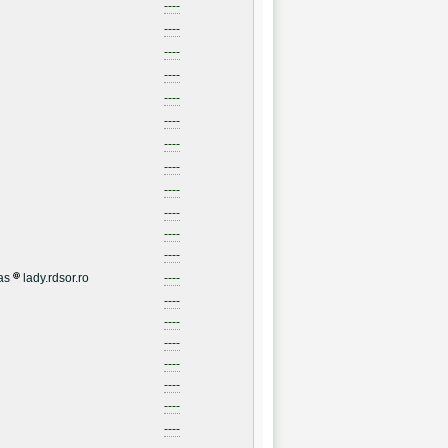
----
----
----
----
----
----
----
----
----
----
----
----
as
lady.rdsor.ro
----
----
----
----
----
----
----
----