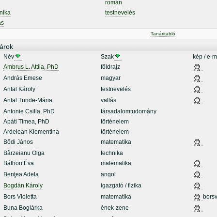
román
nika
testnevelés
ás
Tanáritabló
árok
Név
Szak
kép / e-m
Ambrus L. Attila, PhD
földrajz
András Emese
magyar
Antal Károly
testnevelés
Antal Tünde-Mária
vallás
Antonie Csilla, PhD
társadalomtudomány
Apáti Timea, PhD
történelem
Ardelean Klementina
történelem
Bődi János
matematika
Bârzeianu Olga
technika
Báthori Éva
matematika
Benţea Adela
angol
Bogdán Károly
igazgató / fizika
Bors Violetta
matematika
borsv
Buna Boglárka
ének-zene