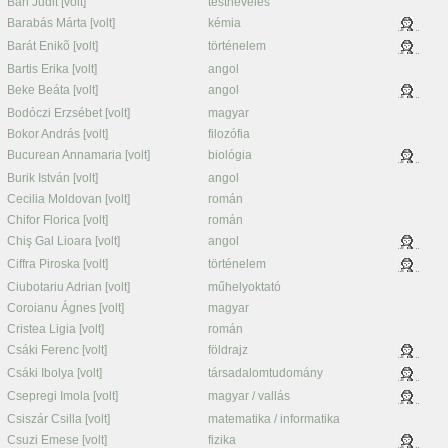
Bán Judit [volt]
testnevelés
Barabás Márta [volt]
kémia
Barát Enikõ [volt]
történelem
Bartis Erika [volt]
angol
Beke Beáta [volt]
angol
Bodóczi Erzsébet [volt]
magyar
Bokor András [volt]
filozófia
Bucurean Annamaria [volt]
biológia
Burik István [volt]
angol
Cecilia Moldovan [volt]
román
Chifor Florica [volt]
román
Chiş Gal Lioara [volt]
angol
Ciffra Piroska [volt]
történelem
Ciubotariu Adrian [volt]
műhelyoktató
Coroianu Ágnes [volt]
magyar
Cristea Ligia [volt]
román
Csáki Ferenc [volt]
földrajz
Csáki Ibolya [volt]
társadalomtudomány
Csepregi Imola [volt]
magyar / vallás
Csiszár Csilla [volt]
matematika / informatika
Csuzi Emese [volt]
fizika