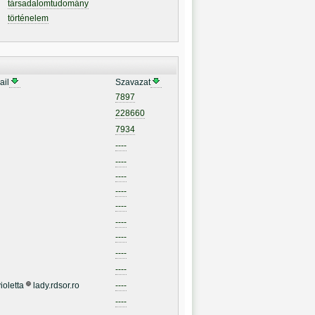
társadalomtudomány
történelem
ail
Szavazat
7897
228660
7934
----
----
----
----
----
----
----
----
----
ioletta
lady.rdsor.ro
----
----