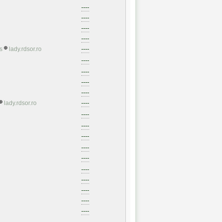
----
----
----
----
s
lady.rdsor.ro
----
----
----
----
----
lady.rdsor.ro
----
----
----
----
----
----
----
----
----
----
----