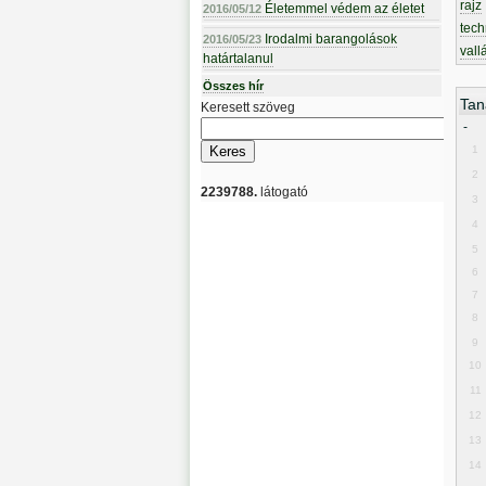
rajz
Életemmel védem az életet
2016/05/12
tech
Irodalmi barangolások
2016/05/23
vall
határtalanul
Összes hír
Tan
Keresett szöveg
-
1
2
2239788.
látogató
3
4
5
6
7
8
9
10
11
12
13
14