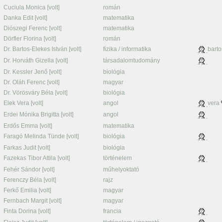
Cuciula Monica [volt]
román
Danka Edit [volt]
matematika
Diószegi Ferenc [volt]
matematika
Dörfler Florina [volt]
román
Dr. Bartos-Elekes István [volt]
fizika / informatika
barto
Dr. Horváth Gizella [volt]
társadalomtudomány
Dr. Kessler Jenő [volt]
biológia
Dr. Oláh Ferenc [volt]
magyar
Dr. Vörösváry Béla [volt]
biológia
Elek Vera [volt]
angol
vera
Erdei Mónika Brigitta [volt]
angol
Erdős Emma [volt]
matematika
Faragó Melinda Tünde [volt]
biológia
Farkas Judit [volt]
biológia
Fazekas Tibor Attila [volt]
történelem
Fehér Sándor [volt]
műhelyoktató
Ferenczy Béla [volt]
rajz
Ferkő Emilia [volt]
magyar
Fernbach Margit [volt]
magyar
Finta Dorina [volt]
francia