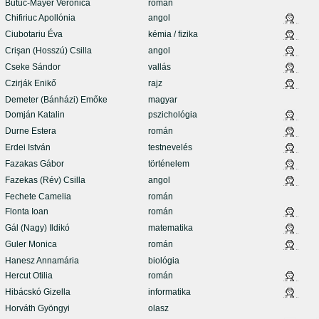
Butuc-Mayer Veronica
román
Chifiriuc Apollónia
angol
Ciubotariu Éva
kémia / fizika
Crişan (Hosszú) Csilla
angol
Cseke Sándor
vallás
Czirják Enikő
rajz
Demeter (Bánházi) Emőke
magyar
Domján Katalin
pszichológia
Durne Estera
román
Erdei István
testnevelés
Fazakas Gábor
történelem
Fazekas (Rév) Csilla
angol
Fechete Camelia
román
Flonta Ioan
román
Gál (Nagy) Ildikó
matematika
Guler Monica
román
Hanesz Annamária
biológia
Hercut Otilia
román
Hibácskó Gizella
informatika
Horváth Gyöngyi
olasz