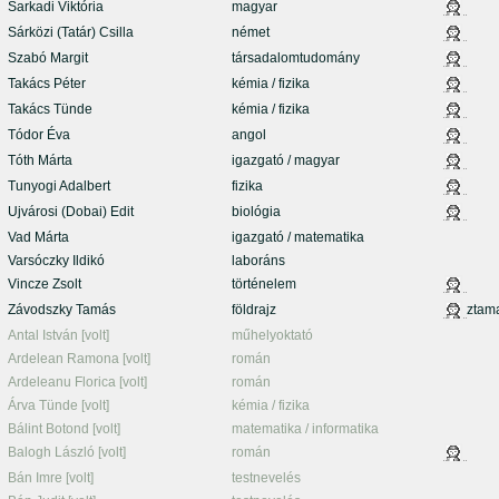
Sarkadi Viktória
magyar
Sárközi (Tatár) Csilla
német
Szabó Margit
társadalomtudomány
Takács Péter
kémia / fizika
Takács Tünde
kémia / fizika
Tódor Éva
angol
Tóth Márta
igazgató / magyar
Tunyogi Adalbert
fizika
Ujvárosi (Dobai) Edit
biológia
Vad Márta
igazgató / matematika
Varsóczky Ildikó
laboráns
Vincze Zsolt
történelem
Závodszky Tamás
földrajz
ztam
Antal István [volt]
műhelyoktató
Ardelean Ramona [volt]
román
Ardeleanu Florica [volt]
román
Árva Tünde [volt]
kémia / fizika
Bálint Botond [volt]
matematika / informatika
Balogh László [volt]
román
Bán Imre [volt]
testnevelés