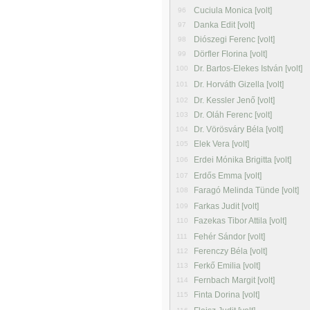
Cuciula Monica [volt]
96
Danka Edit [volt]
97
Diószegi Ferenc [volt]
98
Dörfler Florina [volt]
99
Dr. Bartos-Elekes István [volt]
100
Dr. Horváth Gizella [volt]
101
Dr. Kessler Jenő [volt]
102
Dr. Oláh Ferenc [volt]
103
Dr. Vörösváry Béla [volt]
104
Elek Vera [volt]
105
Erdei Mónika Brigitta [volt]
106
Erdős Emma [volt]
107
Faragó Melinda Tünde [volt]
108
Farkas Judit [volt]
109
Fazekas Tibor Attila [volt]
110
Fehér Sándor [volt]
111
Ferenczy Béla [volt]
112
Ferkő Emilia [volt]
113
Fernbach Margit [volt]
114
Finta Dorina [volt]
115