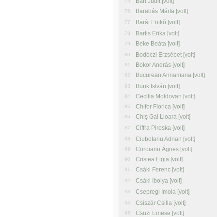
Bán Judit [volt]
75
Barabás Márta [volt]
76
Barát Enikõ [volt]
77
Bartis Erika [volt]
78
Beke Beáta [volt]
79
Bodóczi Erzsébet [volt]
80
Bokor András [volt]
81
Bucurean Annamaria [volt]
82
Burik István [volt]
83
Cecilia Moldovan [volt]
84
Chifor Florica [volt]
85
Chiş Gal Lioara [volt]
86
Ciffra Piroska [volt]
87
Ciubotariu Adrian [volt]
88
Coroianu Ágnes [volt]
89
Cristea Ligia [volt]
90
Csáki Ferenc [volt]
91
Csáki Ibolya [volt]
92
Csepregi Imola [volt]
93
Csiszár Csilla [volt]
94
Csuzi Emese [volt]
95