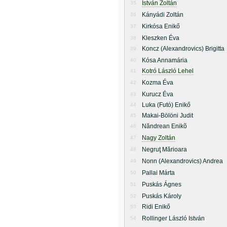
István Zoltán
35
Kányádi Zoltán
36
Kirkósa Enikő
37
Kleszken Éva
38
Koncz (Alexandrovics) Brigitta
39
Kósa Annamária
40
Kotró László Lehel
41
Kozma Éva
42
Kurucz Éva
43
Luka (Futó) Enikő
44
Makai-Bölöni Judit
45
Năndrean Enikõ
46
Nagy Zoltán
47
Negruţ Mărioara
48
Nonn (Alexandrovics) Andrea
49
Pallai Márta
50
Puskás Ágnes
51
Puskás Károly
52
Ridi Enikő
53
Rollinger László István
54