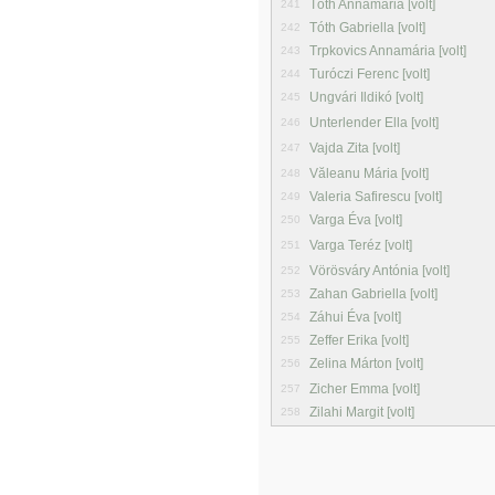
Tóth Annamária [volt]
241
Tóth Gabriella [volt]
242
Trpkovics Annamária [volt]
243
Turóczi Ferenc [volt]
244
Ungvári Ildikó [volt]
245
Unterlender Ella [volt]
246
Vajda Zita [volt]
247
Văleanu Mária [volt]
248
Valeria Safirescu [volt]
249
Varga Éva [volt]
250
Varga Teréz [volt]
251
Vörösváry Antónia [volt]
252
Zahan Gabriella [volt]
253
Záhui Éva [volt]
254
Zeffer Erika [volt]
255
Zelina Márton [volt]
256
Zicher Emma [volt]
257
Zilahi Margit [volt]
258