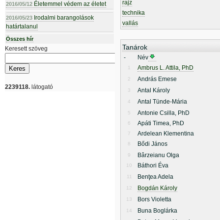
rajz
Életemmel védem az életet
2016/05/12
technika
Irodalmi barangolások
2016/05/23
vallás
határtalanul
Összes hír
Tanárok
Keresett szöveg
-
Név
Ambrus L. Attila, PhD
1
András Emese
2
2239118.
látogató
Antal Károly
3
Antal Tünde-Mária
4
Antonie Csilla, PhD
5
Apáti Timea, PhD
6
Ardelean Klementina
7
Bődi János
8
Bârzeianu Olga
9
Báthori Éva
10
Benţea Adela
11
Bogdán Károly
12
Bors Violetta
13
Buna Boglárka
14