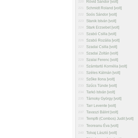
Rövid Sándor [volt]
220
Schmidt Roland [volt]
221
Soós Sándor [volt]
222
Stanik István [volt]
223
Stark Erzsebet [volt]
224
Szabó Csilla [volt]
225
Szabó Rozália [volt]
226
Szadai Csilla [volt]
227
Szadai Zoltán [volt]
228
Szalai Ferenc [volt]
229
Számtartó Kornélia [volt]
230
Széles Kálmán [volt]
231
Szőke Ilona [volt]
232
Szűcs Tünde [volt]
233
Tarkó István [volt]
234
Tárnoky György [volt]
235
Tarr Levente [volt]
236
Tavaszi Bálint [volt]
237
Tempfli (Combos) Judit [volt]
238
Teoreanu Éva [volt]
239
Tolvaj László [volt]
240