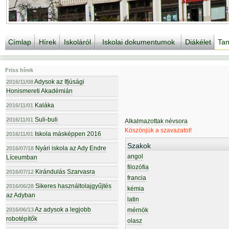
Címlap
Hírek
Iskoláról
Iskolai dokumentumok
Diákélet
Tan
Friss hírek
Adysok az Ifjúsági
2016/11/08
Honismereti Akadémián
Kaláka
2016/11/01
Suli-buli
2016/11/01
Alkalmazottak névsora
Köszönjük a szavazatot!
Iskola másképpen 2016
2016/11/01
Szakok
Nyári iskola az Ady Endre
2016/07/18
angol
Líceumban
filozófia
Kirándulás Szarvasra
2016/07/12
francia
Sikeres használtolajgyűjtés
2016/06/28
kémia
az Adyban
latin
Az adysok a legjobb
2016/06/13
mérnök
robotépítők
olasz