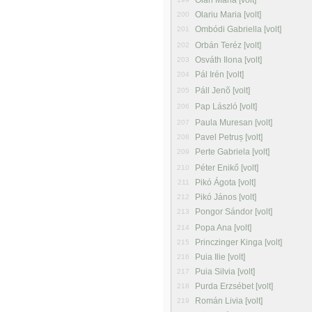
Oláh Mária [volt]
Olariu Maria [volt]
200
Ombódi Gabriella [volt]
201
Orbán Teréz [volt]
202
Osváth Ilona [volt]
203
Pál Irén [volt]
204
Páll Jenõ [volt]
205
Pap László [volt]
206
Paula Muresan [volt]
207
Pavel Petruș [volt]
208
Perte Gabriela [volt]
209
Péter Enikő [volt]
210
Pikó Ágota [volt]
211
Pikó János [volt]
212
Pongor Sándor [volt]
213
Popa Ana [volt]
214
Princzinger Kinga [volt]
215
Puia Ilie [volt]
216
Puia Silvia [volt]
217
Purda Erzsébet [volt]
218
Román Livia [volt]
219