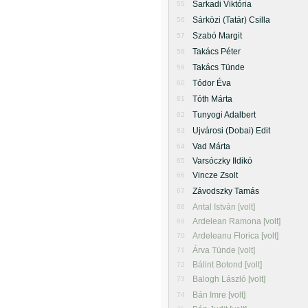
Sarkadi Viktória
55
Sárközi (Tatár) Csilla
56
Szabó Margit
57
Takács Péter
58
Takács Tünde
59
Tódor Éva
60
Tóth Márta
61
Tunyogi Adalbert
62
Ujvárosi (Dobai) Edit
63
Vad Márta
64
Varsóczky Ildikó
65
Vincze Zsolt
66
Závodszky Tamás
67
Antal István [volt]
68
Ardelean Ramona [volt]
69
Ardeleanu Florica [volt]
70
Árva Tünde [volt]
71
Bálint Botond [volt]
72
Balogh László [volt]
73
Bán Imre [volt]
74