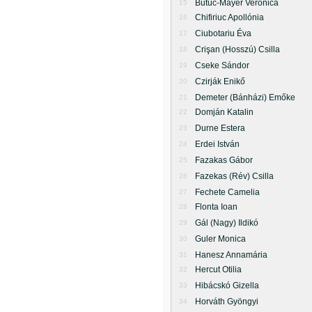
Butuc-Mayer Veronica
15
Chifiriuc Apollónia
16
Ciubotariu Éva
17
Crişan (Hosszú) Csilla
18
Cseke Sándor
19
Czirják Enikő
20
Demeter (Bánházi) Emőke
21
Domján Katalin
22
Durne Estera
23
Erdei István
24
Fazakas Gábor
25
Fazekas (Rév) Csilla
26
Fechete Camelia
27
Flonta Ioan
28
Gál (Nagy) Ildikó
29
Guler Monica
30
Hanesz Annamária
31
Hercut Otilia
32
Hibácskó Gizella
33
Horváth Gyöngyi
34