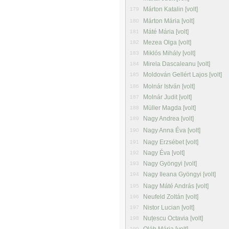
Márton Katalin [volt]
179
Márton Mária [volt]
180
Máté Mária [volt]
181
Mezea Olga [volt]
182
Miklós Mihály [volt]
183
Mirela Dascaleanu [volt]
184
Moldován Gellért Lajos [volt]
185
Molnár István [volt]
186
Molnár Judit [volt]
187
Müller Magda [volt]
188
Nagy Andrea [volt]
189
Nagy Anna Éva [volt]
190
Nagy Erzsébet [volt]
191
Nagy Éva [volt]
192
Nagy Gyöngyi [volt]
193
Nagy Ileana Gyöngyi [volt]
194
Nagy Máté András [volt]
195
Neufeld Zoltán [volt]
196
Nistor Lucian [volt]
197
Nuțescu Octavia [volt]
198
199