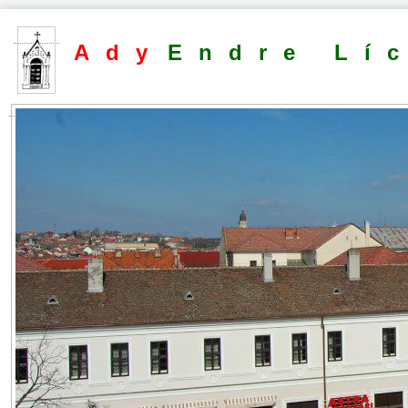
Ady
Endre Lí