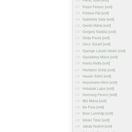
Fleisz Judit [volt]
116
Fodor Ferenc [volt]
117
Földesi Pál [volt]
118
Gabriella Gale [volt]
119
Geréb Márta [volt]
120
Gergely Natália [volt]
121
Ghița Paula [volt]
122
Gócz József [volt]
123
Gyenge László István [volt]
124
Gyulafalvy Mária [volt]
125
Hanis Aletta [volt]
126
Hartstein Gréta [volt]
127
Hauler Ildikó [volt]
128
Hausmann Alice [volt]
129
Holubák Lajos [volt]
130
Hornung Ferenc [volt]
131
Iffiú Mária [volt]
132
Ilie Puia [volt]
133
Ilisie Luminiţa [volt]
134
István Tibor [volt]
135
Jakab Noémi [volt]
136