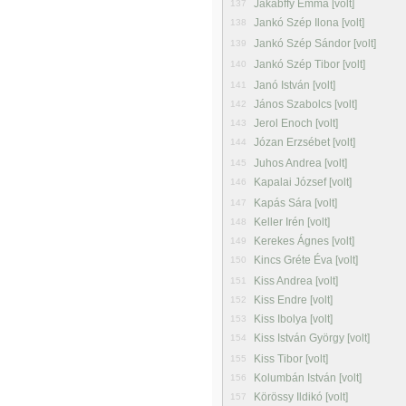
Jakabffy Emma [volt]
137
Jankó Szép Ilona [volt]
138
Jankó Szép Sándor [volt]
139
Jankó Szép Tibor [volt]
140
Janó István [volt]
141
János Szabolcs [volt]
142
Jerol Enoch [volt]
143
Józan Erzsébet [volt]
144
Juhos Andrea [volt]
145
Kapalai József [volt]
146
Kapás Sára [volt]
147
Keller Irén [volt]
148
Kerekes Ágnes [volt]
149
Kincs Gréte Éva [volt]
150
Kiss Andrea [volt]
151
Kiss Endre [volt]
152
Kiss Ibolya [volt]
153
Kiss István György [volt]
154
Kiss Tibor [volt]
155
Kolumbán István [volt]
156
Körössy Ildikó [volt]
157