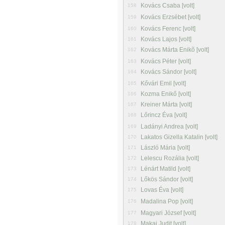
Kovács Csaba [volt]
158
Kovács Erzsébet [volt]
159
Kovács Ferenc [volt]
160
Kovács Lajos [volt]
161
Kovács Márta Enikõ [volt]
162
Kovács Péter [volt]
163
Kovács Sándor [volt]
164
Kővári Emil [volt]
165
Kozma Enikő [volt]
166
Kreiner Márta [volt]
167
Lőrincz Éva [volt]
168
Ladányi Andrea [volt]
169
Lakatos Gizella Katalin [volt]
170
László Mária [volt]
171
Lelescu Rozália [volt]
172
Lénárt Matild [volt]
173
Lőkös Sándor [volt]
174
Lovas Éva [volt]
175
Madalina Pop [volt]
176
Magyari József [volt]
177
Makai Judit [volt]
178