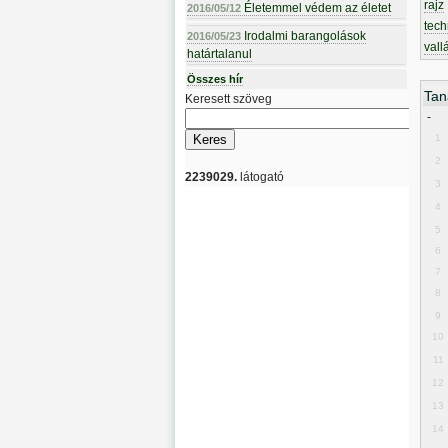
rajz
Életemmel védem az életet
2016/05/12
tech
Irodalmi barangolások
2016/05/23
vall
határtalanul
Összes hír
Tan
Keresett szöveg
-
1
2
2239029.
látogató
3
4
5
6
7
8
9
10
11
12
13
14