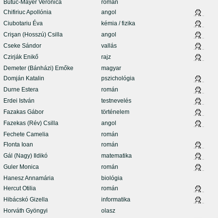
Butuc-Mayer Veronica
román
Chifiriuc Apollónia
angol
Ciubotariu Éva
kémia / fizika
Crişan (Hosszú) Csilla
angol
Cseke Sándor
vallás
Czirják Enikő
rajz
Demeter (Bánházi) Emőke
magyar
Domján Katalin
pszichológia
Durne Estera
román
Erdei István
testnevelés
Fazakas Gábor
történelem
Fazekas (Rév) Csilla
angol
Fechete Camelia
román
Flonta Ioan
román
Gál (Nagy) Ildikó
matematika
Guler Monica
román
Hanesz Annamária
biológia
Hercut Otilia
román
Hibácskó Gizella
informatika
Horváth Gyöngyi
olasz