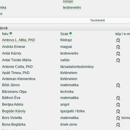
román
nika
testnevelés
ás
Tanáritabló
árok
Név
Szak
kép / e-m
Ambrus L. Attila, PhD
földrajz
András Emese
magyar
Antal Károly
testnevelés
Antal Tünde-Mária
vallás
Antonie Csilla, PhD
társadalomtudomány
Apáti Timea, PhD
történelem
Ardelean Klementina
történelem
Bődi János
matematika
Bârzeianu Olga
technika
Báthori Éva
matematika
Benţea Adela
angol
Bogdán Károly
igazgató / fizika
Bors Violetta
matematika
borsv
Buna Boglárka
ének-zene