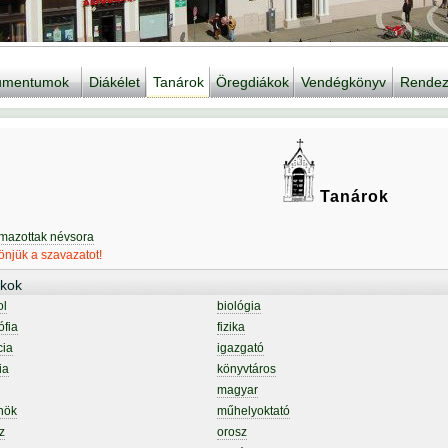
kumentumok
Diákélet
Tanárok
Öregdiákok
Vendégkönyv
Rendez
Tanárok
lmazottak névsora
njük a szavazatot!
kok
ol
biológia
ófia
fizika
cia
igazgató
ia
könyvtáros
magyar
nök
műhelyoktató
z
orosz