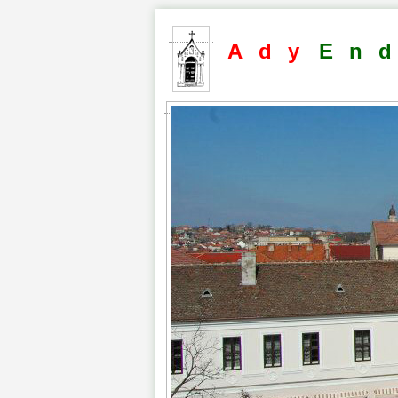
Ady
En