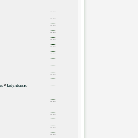
----
----
----
----
----
----
----
----
----
----
----
----
as
lady.rdsor.ro
----
----
----
----
----
----
----
----