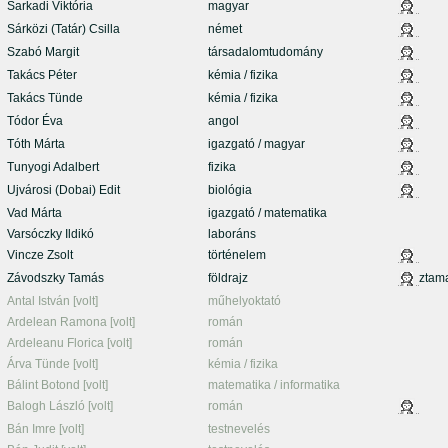
Sarkadi Viktória
magyar
Sárközi (Tatár) Csilla
német
Szabó Margit
társadalomtudomány
Takács Péter
kémia / fizika
Takács Tünde
kémia / fizika
Tódor Éva
angol
Tóth Márta
igazgató / magyar
Tunyogi Adalbert
fizika
Ujvárosi (Dobai) Edit
biológia
Vad Márta
igazgató / matematika
Varsóczky Ildikó
laboráns
Vincze Zsolt
történelem
Závodszky Tamás
földrajz
ztam
Antal István [volt]
műhelyoktató
Ardelean Ramona [volt]
román
Ardeleanu Florica [volt]
román
Árva Tünde [volt]
kémia / fizika
Bálint Botond [volt]
matematika / informatika
Balogh László [volt]
román
Bán Imre [volt]
testnevelés