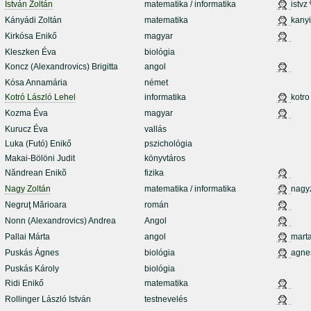
István Zoltán
matematika / informatika
istvz
Kányádi Zoltán
matematika
kanyi
Kirkósa Enikő
magyar
Kleszken Éva
biológia
Koncz (Alexandrovics) Brigitta
angol
Kósa Annamária
német
Kotró László Lehel
informatika
kotro
Kozma Éva
magyar
Kurucz Éva
vallás
Luka (Futó) Enikő
pszichológia
Makai-Bölöni Judit
könyvtáros
Năndrean Enikõ
fizika
Nagy Zoltán
matematika / informatika
nagy
Negruţ Mărioara
román
Nonn (Alexandrovics) Andrea
Angol
Pallai Márta
angol
mart
Puskás Ágnes
biológia
agne
Puskás Károly
biológia
Ridi Enikő
matematika
Rollinger László István
testnevelés