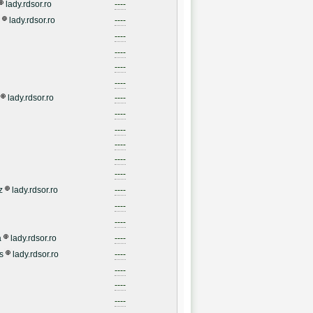
lady.rdsor.ro
----
lady.rdsor.ro
----
----
----
----
----
lady.rdsor.ro
----
----
----
----
----
----
z
lady.rdsor.ro
----
----
----
a
lady.rdsor.ro
----
s
lady.rdsor.ro
----
----
----
----