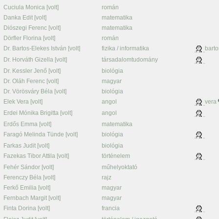
Cuciula Monica [volt]
román
Danka Edit [volt]
matematika
Diószegi Ferenc [volt]
matematika
Dörfler Florina [volt]
román
Dr. Bartos-Elekes István [volt]
fizika / informatika
barto
Dr. Horváth Gizella [volt]
társadalomtudomány
Dr. Kessler Jenő [volt]
biológia
Dr. Oláh Ferenc [volt]
magyar
Dr. Vörösváry Béla [volt]
biológia
Elek Vera [volt]
angol
vera
Erdei Mónika Brigitta [volt]
angol
Erdős Emma [volt]
matematika
Faragó Melinda Tünde [volt]
biológia
Farkas Judit [volt]
biológia
Fazekas Tibor Attila [volt]
történelem
Fehér Sándor [volt]
műhelyoktató
Ferenczy Béla [volt]
rajz
Ferkő Emilia [volt]
magyar
Fernbach Margit [volt]
magyar
Finta Dorina [volt]
francia