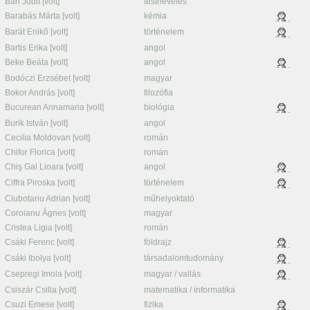
Bán Judit [volt]
testnevelés
Barabás Márta [volt]
kémia
Barát Enikõ [volt]
történelem
Bartis Erika [volt]
angol
Beke Beáta [volt]
angol
Bodóczi Erzsébet [volt]
magyar
Bokor András [volt]
filozófia
Bucurean Annamaria [volt]
biológia
Burik István [volt]
angol
Cecilia Moldovan [volt]
román
Chifor Florica [volt]
román
Chiş Gal Lioara [volt]
angol
Ciffra Piroska [volt]
történelem
Ciubotariu Adrian [volt]
műhelyoktató
Coroianu Ágnes [volt]
magyar
Cristea Ligia [volt]
román
Csáki Ferenc [volt]
földrajz
Csáki Ibolya [volt]
társadalomtudomány
Csepregi Imola [volt]
magyar / vallás
Csiszár Csilla [volt]
matematika / informatika
Csuzi Emese [volt]
fizika