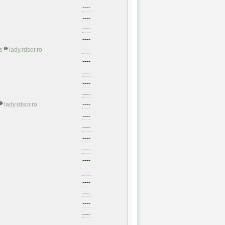
----
----
----
----
s
lady.rdsor.ro
----
----
----
----
----
lady.rdsor.ro
----
----
----
----
----
----
----
----
----
----
----