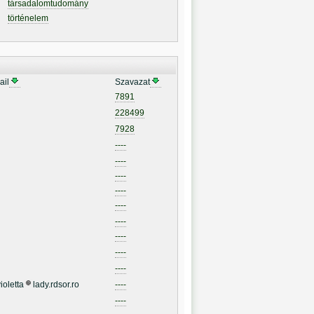
társadalomtudomány
történelem
ail
Szavazat
7891
228499
7928
----
----
----
----
----
----
----
----
----
ioletta
lady.rdsor.ro
----
----