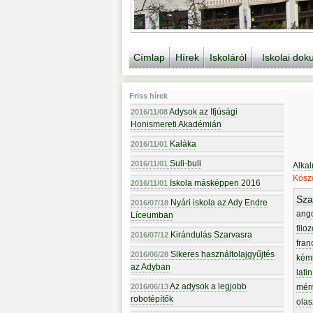
Címlap
Hírek
Iskoláról
Iskolai do
Friss hírek
Adysok az Ifjúsági
2016/11/08
Honismereti Akadémián
Kaláka
2016/11/01
Suli-buli
2016/11/01
Alka
Köszö
Iskola másképpen 2016
2016/11/01
Sza
Nyári iskola az Ady Endre
2016/07/18
ang
Líceumban
filoz
Kirándulás Szarvasra
2016/07/12
fran
Sikeres használtolajgyűjtés
2016/06/28
kém
az Adyban
latin
Az adysok a legjobb
2016/06/13
mér
robotépítők
olas