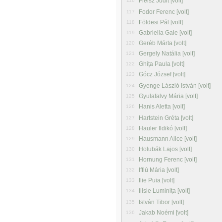
Fleisz Judit [volt]
116
Fodor Ferenc [volt]
117
Földesi Pál [volt]
118
Gabriella Gale [volt]
119
Geréb Márta [volt]
120
Gergely Natália [volt]
121
Ghița Paula [volt]
122
Gócz József [volt]
123
Gyenge László István [volt]
124
Gyulafalvy Mária [volt]
125
Hanis Aletta [volt]
126
Hartstein Gréta [volt]
127
Hauler Ildikó [volt]
128
Hausmann Alice [volt]
129
Holubák Lajos [volt]
130
Hornung Ferenc [volt]
131
Iffiú Mária [volt]
132
Ilie Puia [volt]
133
Ilisie Luminiţa [volt]
134
István Tibor [volt]
135
Jakab Noémi [volt]
136