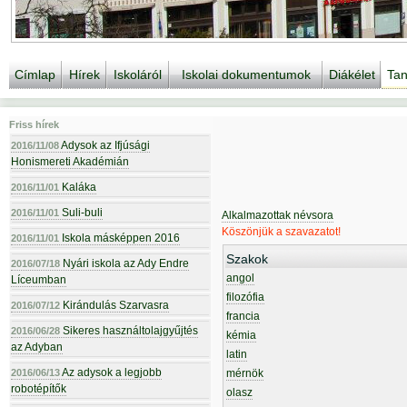
Címlap
Hírek
Iskoláról
Iskolai dokumentumok
Diákélet
Tan
Friss hírek
Adysok az Ifjúsági
2016/11/08
Honismereti Akadémián
Kaláka
2016/11/01
Suli-buli
2016/11/01
Alkalmazottak névsora
Köszönjük a szavazatot!
Iskola másképpen 2016
2016/11/01
Szakok
Nyári iskola az Ady Endre
2016/07/18
angol
Líceumban
filozófia
Kirándulás Szarvasra
2016/07/12
francia
Sikeres használtolajgyűjtés
2016/06/28
kémia
az Adyban
latin
Az adysok a legjobb
2016/06/13
mérnök
robotépítők
olasz