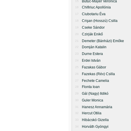
Butuc-Mayer Veronica
15
Chifiriuc Apollónia
16
Ciubotariu Éva
17
Crişan (Hosszú) Csilla
18
Cseke Sándor
19
Czirják Enikő
20
Demeter (Bánházi) Emőke
21
Domján Katalin
22
Durne Estera
23
Erdei István
24
Fazakas Gábor
25
Fazekas (Rév) Csilla
26
Fechete Camelia
27
Flonta Ioan
28
Gál (Nagy) Ildikó
29
Guler Monica
30
Hanesz Annamária
31
Hercut Otilia
32
Hibácskó Gizella
33
Horváth Gyöngyi
34