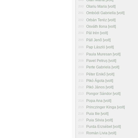
Oláh Mária [volt]
Olariu Maria [volt]
200
Ombódi Gabriella [volt]
201
Orbán Teréz [volt]
202
Osváth Ilona [volt]
203
Pál Irén [volt]
204
Páll Jenõ [volt]
205
Pap László [volt]
206
Paula Muresan [volt]
207
Pavel Petruș [volt]
208
Perte Gabriela [volt]
209
Péter Enikő [volt]
210
Pikó Ágota [volt]
211
Pikó János [volt]
212
Pongor Sándor [volt]
213
Popa Ana [volt]
214
Princzinger Kinga [volt]
215
Puia Ilie [volt]
216
Puia Silvia [volt]
217
Purda Erzsébet [volt]
218
Román Livia [volt]
219