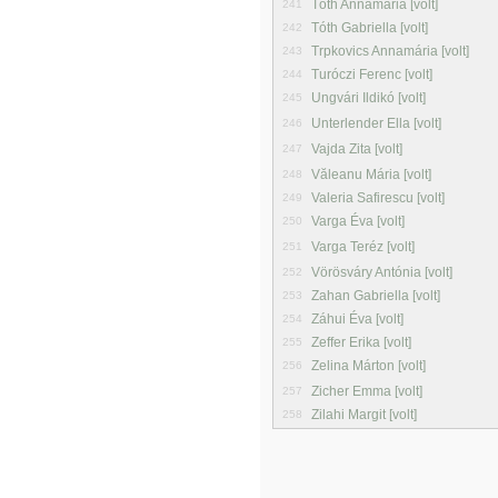
Tóth Annamária [volt]
241
Tóth Gabriella [volt]
242
Trpkovics Annamária [volt]
243
Turóczi Ferenc [volt]
244
Ungvári Ildikó [volt]
245
Unterlender Ella [volt]
246
Vajda Zita [volt]
247
Văleanu Mária [volt]
248
Valeria Safirescu [volt]
249
Varga Éva [volt]
250
Varga Teréz [volt]
251
Vörösváry Antónia [volt]
252
Zahan Gabriella [volt]
253
Záhui Éva [volt]
254
Zeffer Erika [volt]
255
Zelina Márton [volt]
256
Zicher Emma [volt]
257
Zilahi Margit [volt]
258