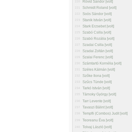
Rövid Sándor [volt]
220
Schmidt Roland [volt]
221
Soós Sándor [volt]
222
Stanik István [volt]
223
Stark Erzsebet [volt]
224
Szabó Csilla [volt]
225
Szabó Rozália [volt]
226
Szadai Csilla [volt]
227
Szadai Zoltán [volt]
228
Szalai Ferenc [volt]
229
Számtartó Kornélia [volt]
230
Széles Kálmán [volt]
231
Szőke Ilona [volt]
232
Szűcs Tünde [volt]
233
Tarkó István [volt]
234
Tárnoky György [volt]
235
Tarr Levente [volt]
236
Tavaszi Bálint [volt]
237
Tempfli (Combos) Judit [volt]
238
Teoreanu Éva [volt]
239
Tolvaj László [volt]
240