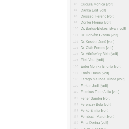
Cuciula Monica [volt]
96
Danka Edit [volt]
97
Diószegi Ferenc [volt]
98
Dörfler Florina [volt]
99
Dr. Bartos-Elekes István [volt]
100
Dr. Horváth Gizella [volt]
101
Dr. Kessler Jenő [volt]
102
Dr. Oláh Ferenc [volt]
103
Dr. Vörösváry Béla [volt]
104
Elek Vera [volt]
105
Erdei Mónika Brigitta [volt]
106
Erdős Emma [volt]
107
Faragó Melinda Tünde [volt]
108
Farkas Judit [volt]
109
Fazekas Tibor Attila [volt]
110
Fehér Sándor [volt]
111
Ferenczy Béla [volt]
112
Ferkő Emilia [volt]
113
Fernbach Margit [volt]
114
Finta Dorina [volt]
115