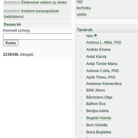
rajz
Életemmel védem az életet
2016/05/12
technika
Irodalmi barangolások
2016/05/23
vallás
határtalanul
Összes hír
Tanárok
Keresett szöveg
-
Név
Ambrus L. Attila, PhD
1
András Emese
2
2239348.
látogató
Antal Károly
3
Antal Tünde-Mária
4
Antonie Csilla, PhD
5
Apáti Timea, PhD
6
Ardelean Klementina
7
Bődi János
8
Bârzeianu Olga
9
Báthori Éva
10
Benţea Adela
11
Bogdán Károly
12
Bors Violetta
13
Buna Boglárka
14