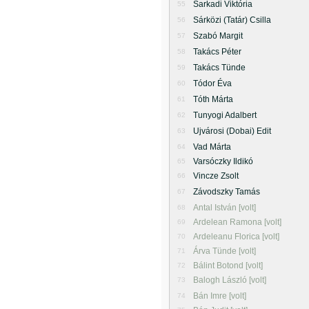
Sarkadi Viktória
55
Sárközi (Tatár) Csilla
56
Szabó Margit
57
Takács Péter
58
Takács Tünde
59
Tódor Éva
60
Tóth Márta
61
Tunyogi Adalbert
62
Ujvárosi (Dobai) Edit
63
Vad Márta
64
Varsóczky Ildikó
65
Vincze Zsolt
66
Závodszky Tamás
67
Antal István [volt]
68
Ardelean Ramona [volt]
69
Ardeleanu Florica [volt]
70
Árva Tünde [volt]
71
Bálint Botond [volt]
72
Balogh László [volt]
73
Bán Imre [volt]
74