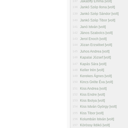
Jakabffy Emma [volt]
137
Jankó Szép Ilona [volt]
138
Jankó Szép Sándor [volt]
139
Jankó Szép Tibor [volt]
140
Janó István [volt]
141
János Szabolcs [volt]
142
Jerol Enoch [volt]
143
Józan Erzsébet [volt]
144
Juhos Andrea [volt]
145
Kapalai József [volt]
146
Kapás Sára [volt]
147
Keller Irén [volt]
148
Kerekes Ágnes [volt]
149
Kincs Gréte Éva [volt]
150
Kiss Andrea [volt]
151
Kiss Endre [volt]
152
Kiss Ibolya [volt]
153
Kiss István György [volt]
154
Kiss Tibor [volt]
155
Kolumbán István [volt]
156
Körössy Ildikó [volt]
157