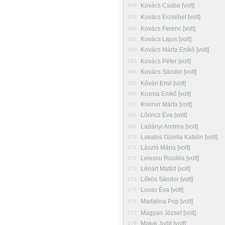
Kovács Csaba [volt]
158
Kovács Erzsébet [volt]
159
Kovács Ferenc [volt]
160
Kovács Lajos [volt]
161
Kovács Márta Enikõ [volt]
162
Kovács Péter [volt]
163
Kovács Sándor [volt]
164
Kővári Emil [volt]
165
Kozma Enikő [volt]
166
Kreiner Márta [volt]
167
Lőrincz Éva [volt]
168
Ladányi Andrea [volt]
169
Lakatos Gizella Katalin [volt]
170
László Mária [volt]
171
Lelescu Rozália [volt]
172
Lénárt Matild [volt]
173
Lőkös Sándor [volt]
174
Lovas Éva [volt]
175
Madalina Pop [volt]
176
Magyari József [volt]
177
Makai Judit [volt]
178