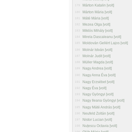
Márton Katalin [volt]
179
Márton Mária [volt]
180
Máté Mária [volt]
181
Mezea Olga [volt]
182
Miklós Mihály [volt]
183
Mirela Dascaleanu [volt]
184
Moldován Gellért Lajos [volt]
185
Molnár István [volt]
186
Molnár Judit [volt]
187
Müller Magda [volt]
188
Nagy Andrea [volt]
189
Nagy Anna Éva [volt]
190
Nagy Erzsébet [volt]
191
Nagy Éva [volt]
192
Nagy Gyöngyi [volt]
193
Nagy Ileana Gyöngyi [volt]
194
Nagy Máté András [volt]
195
Neufeld Zoltán [volt]
196
Nistor Lucian [volt]
197
Nuțescu Octavia [volt]
198
199