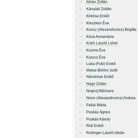
István Zoltán
35
Kányádi Zoltán
36
Kirkósa Enikő
37
Kleszken Éva
38
Koncz (Alexandrovics) Brigitta
39
Kósa Annamária
40
Kotró László Lehel
41
Kozma Éva
42
Kurucz Éva
43
Luka (Futó) Enikő
44
Makai-Bölöni Judit
45
Năndrean Enikõ
46
Nagy Zoltán
47
Negruţ Mărioara
48
Nonn (Alexandrovics) Andrea
49
Pallai Márta
50
Puskás Ágnes
51
Puskás Károly
52
Ridi Enikő
53
Rollinger László István
54