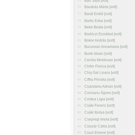
Bán Judit [volt]
75
Barabás Márta [volt]
76
Barát Enikõ [volt]
77
Bartis Erika [volt]
78
Beke Beáta [volt]
79
Bodóczi Erzsébet [volt]
80
Bokor András [volt]
81
Bucurean Annamaria [volt]
82
Burik István [volt]
83
Cecilia Moldovan [volt]
84
Chifor Florica [volt]
85
Chiş Gal Lioara [volt]
86
Ciffra Piroska [volt]
87
Ciubotariu Adrian [volt]
88
Coroianu Ágnes [volt]
89
Cristea Ligia [volt]
90
Csáki Ferenc [volt]
91
Csáki Ibolya [volt]
92
Csepregi Imola [volt]
93
Csiszár Csilla [volt]
94
Csuzi Emese [volt]
95