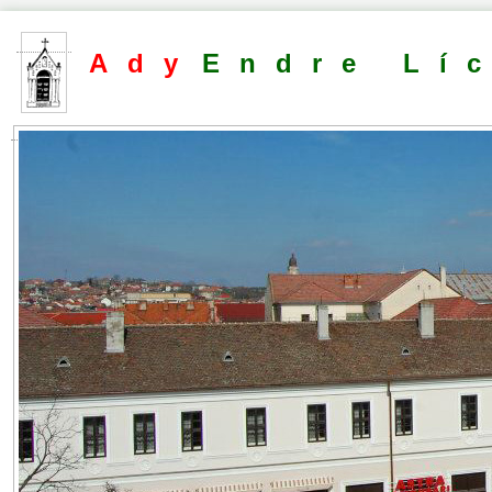
Ady
Endre Lí