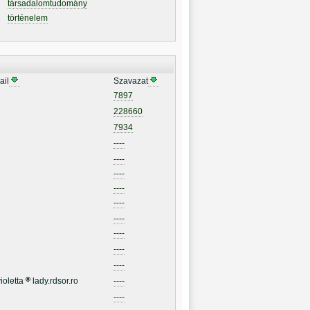
társadalomtudomány
történelem
ail
Szavazat
7897
228660
7934
----
----
----
----
----
----
----
----
----
ioletta
lady.rdsor.ro
----
----