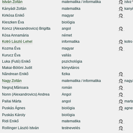
István Zoltán
matematika / informatika
istvz
Kányádi Zoltán
matematika
kanyi
Kirkósa Enikő
magyar
Kleszken Éva
biológia
Koncz (Alexandrovics) Brigitta
angol
Kósa Annamária
német
Kotró László Lehel
informatika
kotro
Kozma Éva
magyar
Kurucz Éva
vallás
Luka (Futó) Enikő
pszichológia
Makai-Bölöni Judit
könyvtáros
Năndrean Enikõ
fizika
Nagy Zoltán
matematika / informatika
nagy
Negruţ Mărioara
román
Nonn (Alexandrovics) Andrea
Angol
Pallai Márta
angol
mart
Puskás Ágnes
biológia
agne
Puskás Károly
biológia
Ridi Enikő
matematika
Rollinger László István
testnevelés