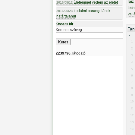
rajz
Életemmel védem az életet
2016/05/12
tech
Irodalmi barangolások
2016/05/23
vall
határtalanul
Összes hír
Tan
Keresett szöveg
-
1
2
2239796.
látogató
3
4
5
6
7
8
9
10
11
12
13
14