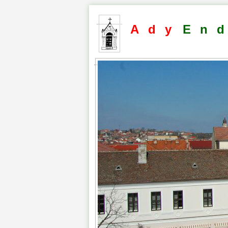
Ady
En