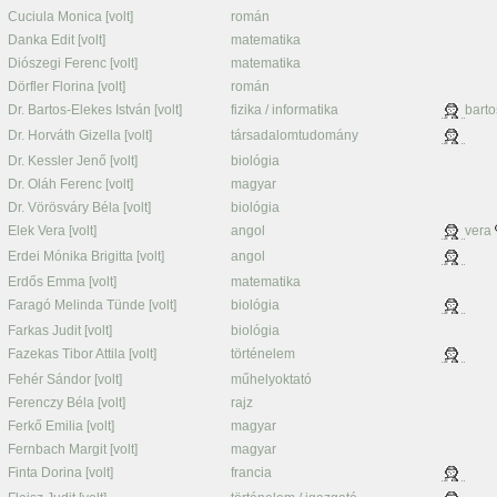
Cuciula Monica [volt]
román
Danka Edit [volt]
matematika
Diószegi Ferenc [volt]
matematika
Dörfler Florina [volt]
román
Dr. Bartos-Elekes István [volt]
fizika / informatika
barto
Dr. Horváth Gizella [volt]
társadalomtudomány
Dr. Kessler Jenő [volt]
biológia
Dr. Oláh Ferenc [volt]
magyar
Dr. Vörösváry Béla [volt]
biológia
Elek Vera [volt]
angol
vera
Erdei Mónika Brigitta [volt]
angol
Erdős Emma [volt]
matematika
Faragó Melinda Tünde [volt]
biológia
Farkas Judit [volt]
biológia
Fazekas Tibor Attila [volt]
történelem
Fehér Sándor [volt]
műhelyoktató
Ferenczy Béla [volt]
rajz
Ferkő Emilia [volt]
magyar
Fernbach Margit [volt]
magyar
Finta Dorina [volt]
francia