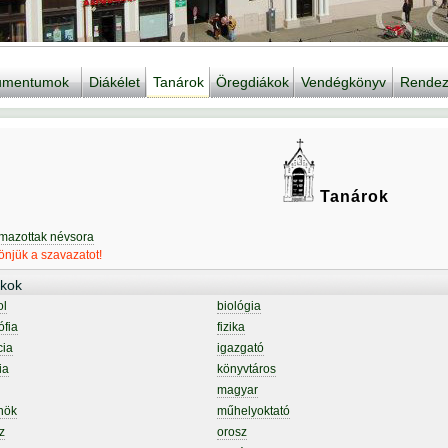
kumentumok
Diákélet
Tanárok
Öregdiákok
Vendégkönyv
Rendez
Tanárok
lmazottak névsora
njük a szavazatot!
kok
ol
biológia
ófia
fizika
cia
igazgató
ia
könyvtáros
magyar
nök
műhelyoktató
z
orosz