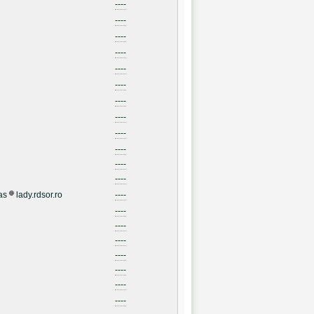
----
----
----
----
----
----
----
----
----
----
----
----
as
lady.rdsor.ro
----
----
----
----
----
----
----
----