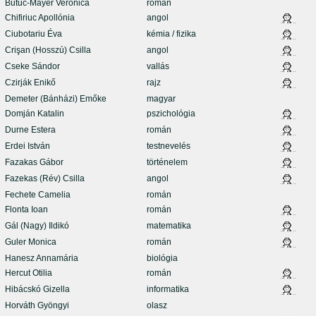
Butuc-Mayer Veronica
román
Chifiriuc Apollónia
angol
Ciubotariu Éva
kémia / fizika
Crişan (Hosszú) Csilla
angol
Cseke Sándor
vallás
Czirják Enikő
rajz
Demeter (Bánházi) Emőke
magyar
Domján Katalin
pszichológia
Durne Estera
román
Erdei István
testnevelés
Fazakas Gábor
történelem
Fazekas (Rév) Csilla
angol
Fechete Camelia
román
Flonta Ioan
román
Gál (Nagy) Ildikó
matematika
Guler Monica
román
Hanesz Annamária
biológia
Hercut Otilia
román
Hibácskó Gizella
informatika
Horváth Gyöngyi
olasz