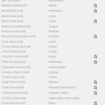
Bán Judit [volt]
testnevelés
Barabás Márta [volt]
kémia
Barát Enikõ [volt]
történelem
Bartis Erika [volt]
angol
Beke Beáta [volt]
angol
Bodóczi Erzsébet [volt]
magyar
Bokor András [volt]
filozófia
Bucurean Annamaria [volt]
biológia
Burik István [volt]
angol
Cecilia Moldovan [volt]
román
Chifor Florica [volt]
román
Chiş Gal Lioara [volt]
angol
Ciffra Piroska [volt]
történelem
Ciubotariu Adrian [volt]
műhelyoktató
Coroianu Ágnes [volt]
magyar
Cristea Ligia [volt]
román
Csáki Ferenc [volt]
földrajz
Csáki Ibolya [volt]
társadalomtudomány
Csepregi Imola [volt]
magyar / vallás
Csiszár Csilla [volt]
matematika / informatika
Csuzi Emese [volt]
fizika