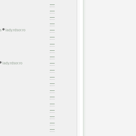
----
----
----
----
s
lady.rdsor.ro
----
----
----
----
----
lady.rdsor.ro
----
----
----
----
----
----
----
----
----
----
----