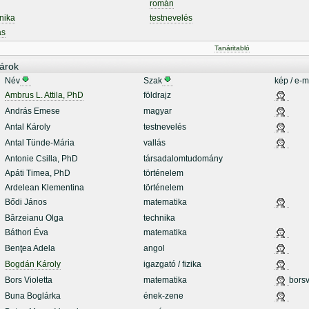
román
nika
testnevelés
ás
Tanáritabló
árok
Név
Szak
kép / e-m
Ambrus L. Attila, PhD
földrajz
András Emese
magyar
Antal Károly
testnevelés
Antal Tünde-Mária
vallás
Antonie Csilla, PhD
társadalomtudomány
Apáti Timea, PhD
történelem
Ardelean Klementina
történelem
Bődi János
matematika
Bârzeianu Olga
technika
Báthori Éva
matematika
Benţea Adela
angol
Bogdán Károly
igazgató / fizika
Bors Violetta
matematika
borsv
Buna Boglárka
ének-zene