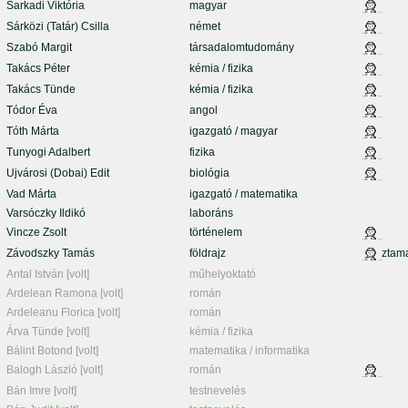
Sarkadi Viktória
magyar
Sárközi (Tatár) Csilla
német
Szabó Margit
társadalomtudomány
Takács Péter
kémia / fizika
Takács Tünde
kémia / fizika
Tódor Éva
angol
Tóth Márta
igazgató / magyar
Tunyogi Adalbert
fizika
Ujvárosi (Dobai) Edit
biológia
Vad Márta
igazgató / matematika
Varsóczky Ildikó
laboráns
Vincze Zsolt
történelem
Závodszky Tamás
földrajz
ztam
Antal István [volt]
műhelyoktató
Ardelean Ramona [volt]
román
Ardeleanu Florica [volt]
román
Árva Tünde [volt]
kémia / fizika
Bálint Botond [volt]
matematika / informatika
Balogh László [volt]
román
Bán Imre [volt]
testnevelés