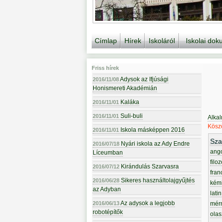
Címlap
Hírek
Iskoláról
Iskolai do
Friss hírek
Adysok az Ifjúsági
2016/11/08
Honismereti Akadémián
Kaláka
2016/11/01
Suli-buli
2016/11/01
Alka
Köszö
Iskola másképpen 2016
2016/11/01
Sza
Nyári iskola az Ady Endre
2016/07/18
ang
Líceumban
filoz
Kirándulás Szarvasra
2016/07/12
fran
Sikeres használtolajgyűjtés
2016/06/28
kém
az Adyban
latin
Az adysok a legjobb
2016/06/13
mér
robotépítők
olas