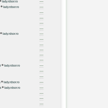
lady.rdsor.ro
----
lady.rdsor.ro
----
----
----
----
----
lady.rdsor.ro
----
----
----
----
----
----
z
lady.rdsor.ro
----
----
----
a
lady.rdsor.ro
----
s
lady.rdsor.ro
----
----
----
----